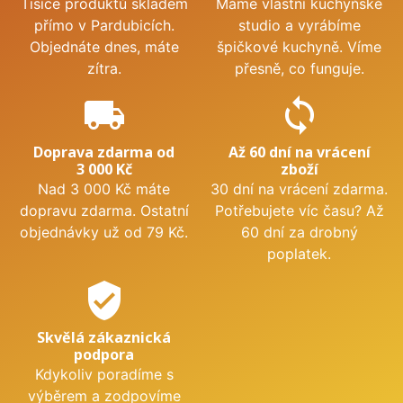
Tisíce produktů skladem
Máme vlastní kuchyňské
přímo v Pardubicích.
studio a vyrábíme
Objednáte dnes, máte
špičkové kuchyně. Víme
zítra.
přesně, co funguje.
local_shipping
sync
Doprava zdarma od
Až 60 dní na vrácení
3 000 Kč
zboží
Nad 3 000 Kč máte
30 dní na vrácení zdarma.
dopravu zdarma. Ostatní
Potřebujete víc času? Až
objednávky už od 79 Kč.
60 dní za drobný
poplatek.
verified_user
Skvělá zákaznická
podpora
Kdykoliv poradíme s
výběrem a zodpovíme