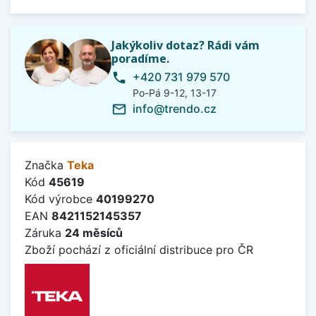
Jakýkoliv dotaz? Rádi vám
poradíme.
+420 731 979 570
phone
Po-Pá 9-12, 13-17
info@trendo.cz
mail_outline
Značka
Teka
Kód
45619
Kód výrobce
40199270
EAN
8421152145357
Záruka
24 měsíců
Zboží pochází z oficiální distribuce pro ČR