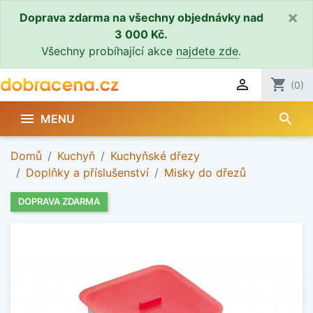
×
Doprava zdarma na všechny objednávky nad
3 000 Kč.
Všechny probíhající akce
najdete zde
.

shopping_cart
(0)
search

MENU
Domů
Kuchyň
Kuchyňské dřezy
Doplňky a příslušenství
Misky do dřezů
DOPRAVA ZDARMA