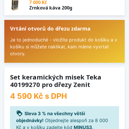
7 000 Kč
Zrnková káva 200g
Vrtání otvorů do dřezu zdarma
Je to jednoduché - vložíte produkt do košíku a v
košíku si můžete naklikat, kam máme vyvrtat
otvory.
Set keramických misek Teka
40199270 pro dřezy Zenit
4 590 Kč
s DPH
loyalty
Sleva 3 % na všechny větší
objednávky!
Objednejte alespoň za 8 000
Kč a v košíku zadejte kód
MINUS3
.