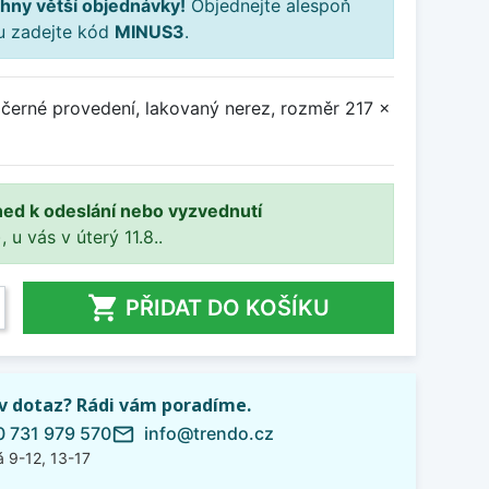
hny větší objednávky!
Objednejte alespoň
ku zadejte kód
MINUS3
.
 černé provedení, lakovaný nerez, rozměr 217 x
ned k odeslání nebo vyzvednutí
, u vás v úterý 11.8..

PŘIDAT DO KOŠÍKU
iv dotaz? Rádi vám poradíme.
 731 979 570
info@trendo.cz
mail_outline
 9-12, 13-17