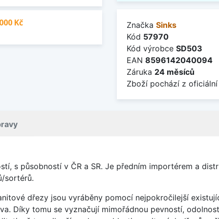
000 Kč
Značka
Sinks
Kód
57970
Kód výrobce
SD503
EAN
8596142040094
Záruka
24 měsíců
Zboží pochází z oficiální
pravy
ností, s působností v ČR a SR. Je předním importérem a dist
/sortérů.
nitové dřezy jsou vyráběny pomocí nejpokročilejší existujíc
a. Díky tomu se vyznačují mimořádnou pevností, odolností 