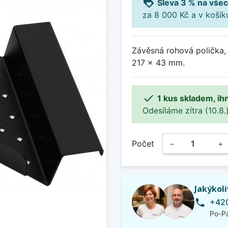
loyalty
Sleva 3 % na všec
za 8 000 Kč a v koší
Závěsná rohová polička,
217 x 43 mm.

1 kus skladem, ih
Odesíláme zítra (10.8.)
Počet
−
+
Jakýkol
+420
phone
Po-Pá