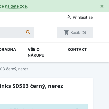
×
kce
najdete zde
.

Přihlásit se

shopping_cart
Košík
(0)
ORADNA
VŠE O
KONTAKT
NÁKUPU
03 černý, nerez
inks SD503 černý, nerez