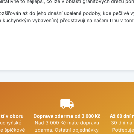
ativně to nejlepší, co lze v oblasti granitových dřezů poří
rozšiřován až do jeho dnešní ucelené podoby, kde pečlivě 
vým kuchyňským vybavením) představují na našem trhu v to
e
local_shipping
tí v oboru
Doprava zdarma od 3 000 Kč
Až 60 dní 
kuchyňské
Nad 3 000 Kč máte dopravu
30 dní na
me špičkové
zdarma. Ostatní objednávky
Potřebuje