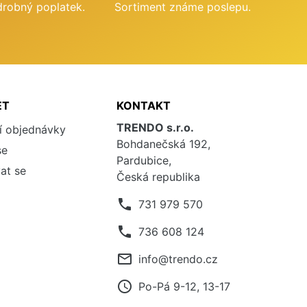
drobný poplatek.
Sortiment známe poslepu.
ET
KONTAKT
TRENDO s.r.o.
í objednávky
Bohdanečská 192,
se
Pardubice,
at se
Česká republika
phone
731 979 570
phone
736 608 124
mail_outline
info@trendo.cz
access_time
Po-Pá 9-12, 13-17