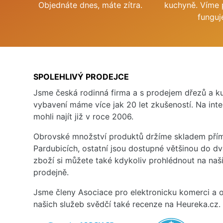
Objednáte dnes, máte zítra.
kuchyně. Víme 
funguj
SPOLEHLIVÝ PRODEJCE
Jsme česká rodinná firma a s prodejem dřezů a 
vybavení máme více jak 20 let zkušeností. Na inte
mohli najít již v roce 2006.
Obrovské množství produktů držíme skladem přím
Pardubicích, ostatní jsou dostupné většinou do d
zboží si můžete také kdykoliv prohlédnout na na
prodejně.
Jsme členy Asociace pro elektronicku komerci a o
našich služeb svědčí také recenze na Heureka.cz.