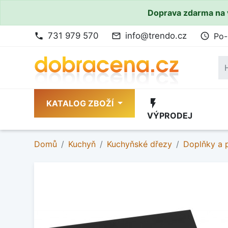
Doprava zdarma na 
731 979 570
info@trendo.cz
Po-
phone
mail_outline
access_time
flash_on
KATALOG ZBOŽÍ
VÝPRODEJ
Domů
Kuchyň
Kuchyňské dřezy
Doplňky a p