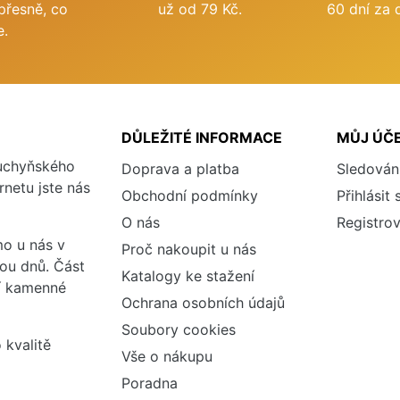
přesně, co
už od 79 Kč.
60 dní za 
e.
DŮLEŽITÉ INFORMACE
MŮJ ÚČ
kuchyňského
Doprava a platba
Sledován
rnetu jste nás
Obchodní podmínky
Přihlásit 
O nás
Registrov
o u nás v
Proč nakoupit u nás
vou dnů. Část
Katalogy ke stažení
ší kamenné
Ochrana osobních údajů
Soubory cookies
 kvalitě
Vše o nákupu
Poradna