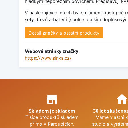
hladkým neporézním povrchem. Představují kvalit
V následujících letech byl sortiment postupně 
sety dřezů a baterií (spolu s dalším doplňko
Detail značky a ostatní produkty
Webové stránky značky
https://www.sinks.cz/
Proč nakupovat u nás?
store_mall_directory
hom
Skladem je skladem
30 let zkušenos
Tisíce produktů skladem
Máme vlastní 
přímo v Pardubicích.
studio a vyrábí