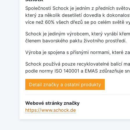
Společnosti Schock je jedním z předních světo
který za několik desetiletí dovedla k dokonalos
více než 60% všech dřezů se po celém světě vy
Schock je jediným výrobcem, který vyrábí křem
členem bavorského paktu životního prostředí.
Výroba je spojena s přísnými normami, které za
Schock používá pouze recyklovatelné balící mat
podle normy ISO 140001 a EMAS zdůrazňuje sna
Detail značky a ostatní produkty
Webové stránky značky
https://www.schock.de