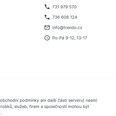
phone
731 979 570
phone
736 608 124
mail_outline
info@trendo.cz
access_time
Po-Pá 9-12, 13-17
 obchodní podmínky ani další části serveru) nesmí
robků, služeb, firem a společností mohou být
.