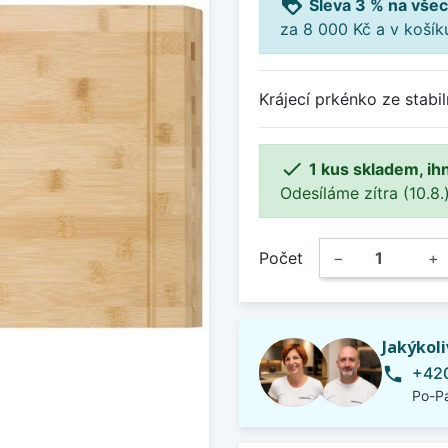
loyalty
Sleva 3 % na všec
za 8 000 Kč a v koší
Krájecí prkénko ze stab

1 kus skladem, ih
Odesíláme zítra (10.8.)
Počet
−
+
Jakýkol
+420
phone
Po-Pá