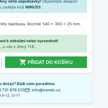
hny větší objednávky!
Objednejte alespoň
ku zadejte kód
MINUS3
.
ilního bambusu. Rozměr 540 x 300 x 25 mm.
ned k odeslání nebo vyzvednutí
, u vás v úterý 11.8..

PŘIDAT DO KOŠÍKU
iv dotaz? Rádi vám poradíme.
 731 979 570
info@trendo.cz
mail_outline
 9-12, 13-17