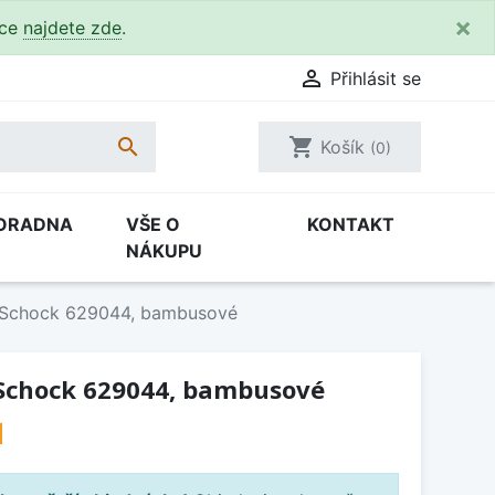
×
kce
najdete zde
.

Přihlásit se

shopping_cart
Košík
(0)
ORADNA
VŠE O
KONTAKT
NÁKUPU
o Schock 629044, bambusové
 Schock 629044, bambusové
H