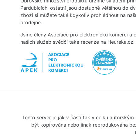
Obrovské množství produktů držíme skladem přím
Pardubicích, ostatní jsou dostupné většinou do d
zboží si můžete také kdykoliv prohlédnout na na
prodejně.
Jsme členy Asociace pro elektronicku komerci a o
našich služeb svědčí také recenze na Heureka.cz.
Tento server je jak v části tak v celku autorský
být kopírována nebo jinak reprodukována bez