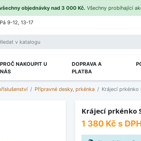
všechny objednávky nad 3 000 Kč.
Všechny probíhající a
Pá 9-12, 13-17
PROČ NAKOUPIT U
DOPRAVA A
P
NÁS
PLATBA
říslušenství
Přípravné desky, prkénka
Krájecí prkénk
Krájecí prkénko
1 380 Kč
s DP