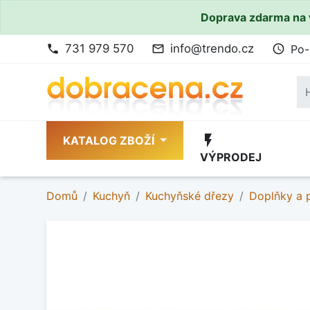
Doprava zdarma na 
731 979 570
info@trendo.cz
Po-
phone
mail_outline
access_time
flash_on
KATALOG ZBOŽÍ
VÝPRODEJ
Domů
Kuchyň
Kuchyňské dřezy
Doplňky a p