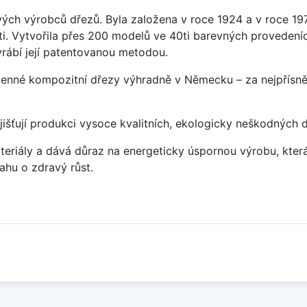
vých výrobců dřezů. Byla založena v roce 1924 a v roce 19
ti. Vytvořila přes 200 modelů ve 40ti barevných provedeních
rábí její patentovanou metodou.
enné kompozitní dřezy výhradně v Německu – za nejpřísněj
jišťují produkci vysoce kvalitních, ekologicky neškodných 
eriály a dává důraz na energeticky úspornou výrobu, která 
hu o zdravý růst.