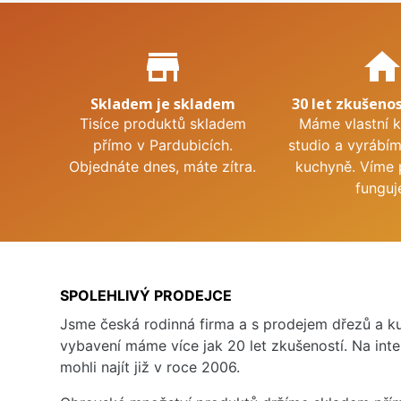
Proč nakupovat u nás?
store_mall_directory
hom
Skladem je skladem
30 let zkušenos
Tisíce produktů skladem
Máme vlastní 
přímo v Pardubicích.
studio a vyrábí
Objednáte dnes, máte zítra.
kuchyně. Víme 
funguj
SPOLEHLIVÝ PRODEJCE
Jsme česká rodinná firma a s prodejem dřezů a 
vybavení máme více jak 20 let zkušeností. Na inte
mohli najít již v roce 2006.