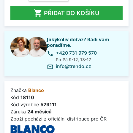

PŘIDAT DO KOŠÍKU
Jakýkoliv dotaz? Rádi vám
poradíme.
+420 731 979 570
phone
Po-Pá 9-12, 13-17
info@trendo.cz
mail_outline
Značka
Blanco
Kód
18110
Kód výrobce
529111
Záruka
24 měsíců
Zboží pochází z oficiální distribuce pro ČR