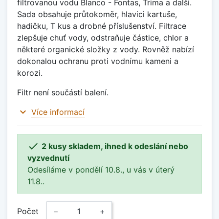
filtrovanou vodu Blanco - Fontas, Trima a další.
Sada obsahuje průtokoměr, hlavici kartuše,
hadičku, T kus a drobné příslušenství. Filtrace
zlepšuje chuť vody, odstraňuje částice, chlor a
některé organické složky z vody. Rovněž nabízí
dokonalou ochranu proti vodnímu kameni a
korozi.
Filtr není součástí balení.
expand_more
Více informací

2 kusy skladem, ihned k odeslání nebo
vyzvednutí
Odesíláme v pondělí 10.8., u vás v úterý
11.8..
Počet
−
+