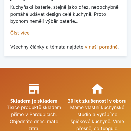
Kuchyňská baterie, stejně jako dřez, nepochybně
pomáhá udávat design celé kuchyně. Proto
bychom neměli výběr baterie...
Číst více
Všechny články a témata najdete
v naší poradně
.
Proč nakupovat u nás?
store_mall_directory
home
Skladem je skladem
30 let zkušeností v oboru
Tisíce produktů skladem
Máme vlastní kuchyňské
přímo v Pardubicích.
studio a vyrábíme
Objednáte dnes, máte
špičkové kuchyně. Víme
zítra.
přesně, co funguje.