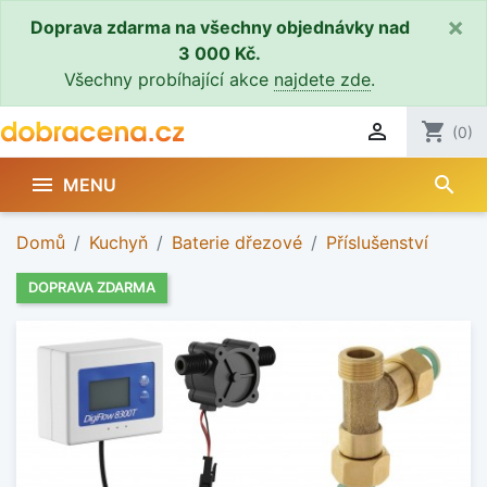
×
Doprava zdarma na všechny objednávky nad
3 000 Kč.
Všechny probíhající akce
najdete zde
.

shopping_cart
(0)
search

MENU
Domů
Kuchyň
Baterie dřezové
Příslušenství
DOPRAVA ZDARMA