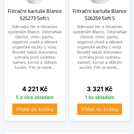
Filtrační kartuše Blanco
Filtrační kartuše Blanco
525273 Soft L
526259 Soft S
Náhradní filtr k filtračním
Náhradní filtr k filtračním
systémům Blanco. Odstraňuje
systémům Blanco. Odstraňuje
částice, chlor, pachy,
částice, chlor, pachy,
negativní chutě a některé
negativní chutě a některé
organické složky z vody.
organické složky z vody.
Rovněž nabízí dokonalou
Rovněž nabízí dokonalou
ochranu proti vodnímu
ochranu proti vodnímu
kameni, korozi a těžkým
kameni, korozi a těžkým
kovům. Filtr je nutné...
kovům. Filtr je nutné...
Cena
Cena
4 221 Kč
3 321 Kč
5 a více skladem
1 ks skladem
Přidat do košíku
Přidat do košíku