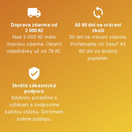
local_shipping
sync
Doprava zdarma od
Až 60 dní na vrácení
3 000 Kč
zboží
Nad 3 000 Kč máte
30 dní na vrácení zdarma.
dopravu zdarma. Ostatní
Potřebujete víc času? Až
objednávky už od 79 Kč.
60 dní za drobný
poplatek.
verified_user
Skvělá zákaznická
podpora
Kdykoliv poradíme s
výběrem a zodpovíme
každou otázku. Sortiment
známe poslepu.