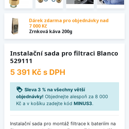
Dárek zdarma pro objednávky nad
7 000 Kč
Zrnková káva 200g
Instalační sada pro filtraci Blanco
529111
5 391 Kč
s DPH
loyalty
Sleva 3 % na všechny větší
objednávky!
Objednejte alespoň za 8 000
Kč a v košíku zadejte kód
MINUS3
.
Instalační sada pro montáž filtrace k bateriím na