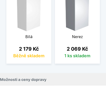
Bílá
Nerez
Cena
Cena
2 179 Kč
2 069 Kč
Běžně skladem
1 ks skladem
Možnosti a ceny dopravy