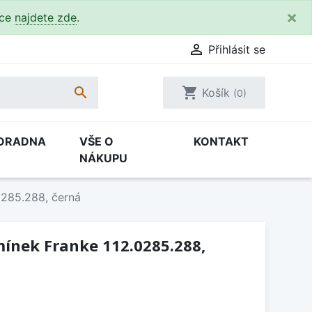
×
kce
najdete zde
.

Přihlásit se

shopping_cart
Košík
(0)
ORADNA
VŠE O
KONTAKT
NÁKUPU
0285.288, černá
ínek Franke 112.0285.288,
H