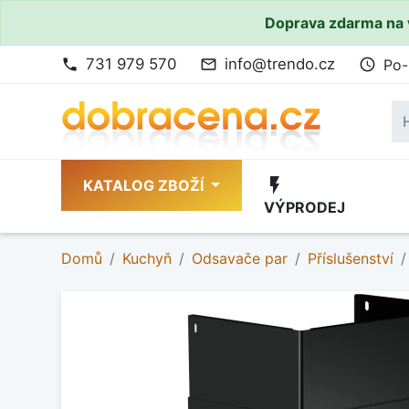
Doprava zdarma na 
731 979 570
info@trendo.cz
Po-
phone
mail_outline
access_time
flash_on
KATALOG ZBOŽÍ
VÝPRODEJ
Domů
Kuchyň
Odsavače par
Příslušenství