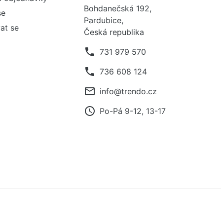
Bohdanečská 192,
se
Pardubice,
at se
Česká republika
phone
731 979 570
phone
736 608 124
mail_outline
info@trendo.cz
access_time
Po-Pá 9-12, 13-17