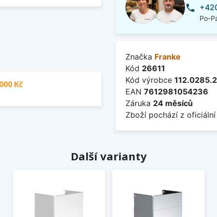
+420
phone
Po-Pá
Značka
Franke
Kód
26611
Kód výrobce
112.0285.
000 Kč
EAN
7612981054236
Záruka
24 měsíců
Zboží pochází z oficiální
Další varianty