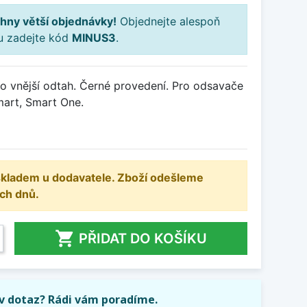
hny větší objednávky!
Objednejte alespoň
ku zadejte kód
MINUS3
.
o vnější odtah. Černé provedení. Pro odsavače
mart, Smart One.
 skladem u dodavatele. Zboží odešleme
ch dnů.

PŘIDAT DO KOŠÍKU
iv dotaz? Rádi vám poradíme.