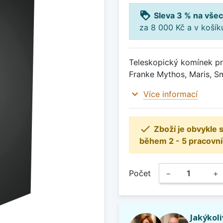
loyalty
Sleva 3 % na všec
za 8 000 Kč a v koší
Teleskopický komínek pr
Franke Mythos, Maris, S
expand_more
Více informací

Zboží je obvykle
během 2 - 5 pracovní
Počet
−
+
Jakýkol