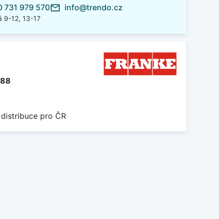
 731 979 570
info@trendo.cz
mail_outline
 9-12, 13-17
288
 distribuce pro ČR