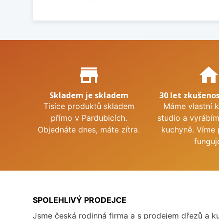
Proč nakupovat u nás?
store_mall_directory
hom
Skladem je skladem
30 let zkušenos
Tisíce produktů skladem
Máme vlastní 
přímo v Pardubicích.
studio a vyrábí
Objednáte dnes, máte zítra.
kuchyně. Víme 
funguj
SPOLEHLIVÝ PRODEJCE
Jsme česká rodinná firma a s prodejem dřezů a 