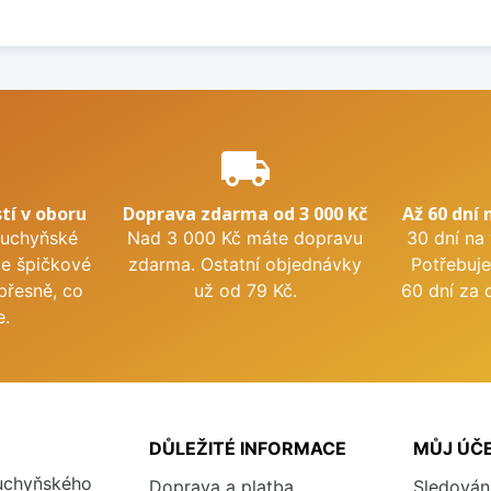
e
local_shipping
tí v oboru
Doprava zdarma od 3 000 Kč
Až 60 dní 
kuchyňské
Nad 3 000 Kč máte dopravu
30 dní na
me špičkové
zdarma. Ostatní objednávky
Potřebuje
přesně, co
už od 79 Kč.
60 dní za 
e.
DŮLEŽITÉ INFORMACE
MŮJ ÚČ
kuchyňského
Doprava a platba
Sledován