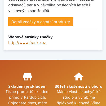
odsavačů par a v několika posledních letech i
vestavných spotřebičů.
Detail značky a ostatní produkty
Webové stránky značky
http://www.franke.cz
Proč nakupovat u nás?
store_mall_directory
home
Skladem je skladem
30 let zkušeností v oboru
Tisíce produktů skladem
Máme vlastní kuchyňské
přímo v Pardubicích.
studio a vyrábíme
Objednáte dnes, máte
špičkové kuchyně. Víme