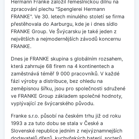
Hermann Franke založil řemeslnickou dílnu na
zpracování plechu "Spenglerei Hermann
FRANKE". Ve 30. letech minulého století se firma
přestěhovala do Aarburgu, kde je i dnes sídlo
FRANKE Group. Ve Švýcarsku je také jeden z
největších a nejmodernějších závodů koncernu
FRANKE.
Dnes je FRANKE skupina s globálním rozsahem,
která zahrnuje 68 firem na 4 kontinentech a
zaměstnává téměř 9 000 pracovníků. V každé
fázi výroby a distribuce, bez ohledu na
zeměpisnou šířku, jsou pro společnosti sdružené
ve FRANKE Group základem společné hodnoty,
vyplývající ze švýcarského původu.
Franke s.r.o. působí na českém trhu již od roku
1993 a za tuto dobu se stala v České a
Slovenské republice jedním z nejvýznamnejších
dodavatelů dřezů, kuchyňských baterií, sorterů,