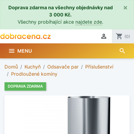
×
Doprava zdarma na všechny objednávky nad
3 000 Kč.
Všechny probíhající akce
najdete zde
.

shopping_cart
(0)
search

MENU
Domů
Kuchyň
Odsavače par
Příslušenství
Prodloužené komíny
DOPRAVA ZDARMA