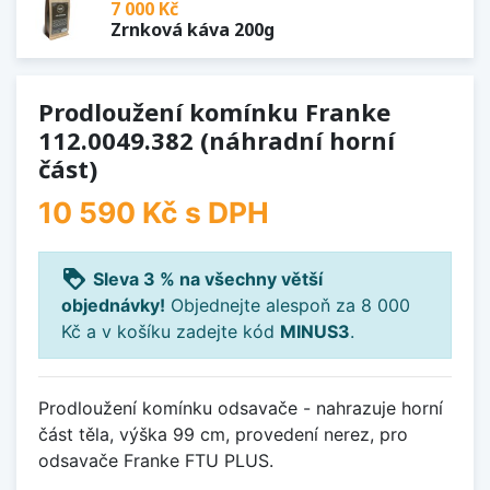
7 000 Kč
Zrnková káva 200g
Prodloužení komínku Franke
112.0049.382 (náhradní horní
část)
10 590 Kč
s DPH
loyalty
Sleva 3 % na všechny větší
objednávky!
Objednejte alespoň za 8 000
Kč a v košíku zadejte kód
MINUS3
.
Prodloužení komínku odsavače - nahrazuje horní
část těla, výška 99 cm, provedení nerez, pro
odsavače Franke FTU PLUS.