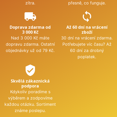
zítra.
přesně, co funguje.
local_shipping
sync
Doprava zdarma od
Až 60 dní na vrácení
3 000 Kč
zboží
Nad 3 000 Kč máte
30 dní na vrácení zdarma.
dopravu zdarma. Ostatní
Potřebujete víc času? Až
objednávky už od 79 Kč.
60 dní za drobný
poplatek.
verified_user
Skvělá zákaznická
podpora
Kdykoliv poradíme s
výběrem a zodpovíme
každou otázku. Sortiment
známe poslepu.