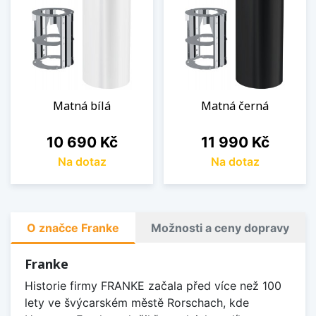
Matná bílá
Matná černá
Cena
Cena
10 690 Kč
11 990 Kč
Na dotaz
Na dotaz
O značce Franke
Možnosti a ceny dopravy
Franke
Historie firmy FRANKE začala před více než 100
lety ve švýcarském městě Rorschach, kde