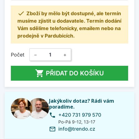

Zboží by mělo být dostupné, ale termín
musíme zjistit u dodavatele. Termín dodání
Vám sdělíme telefonicky, emailem nebo na
prodejně v Pardubicích.
Počet
−
+

PŘIDAT DO KOŠÍKU
Jakýkoliv dotaz? Rádi vám
poradíme.
+420 731 979 570
phone
Po-Pá 9-12, 13-17
info@trendo.cz
mail_outline