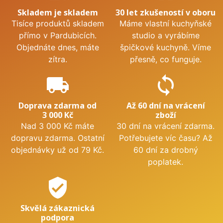
Skladem je skladem
30 let zkušeností v oboru
Tisíce produktů skladem
Máme vlastní kuchyňské
přímo v Pardubicích.
studio a vyrábíme
Objednáte dnes, máte
špičkové kuchyně. Víme
zítra.
přesně, co funguje.
local_shipping
sync
Doprava zdarma od
Až 60 dní na vrácení
3 000 Kč
zboží
Nad 3 000 Kč máte
30 dní na vrácení zdarma.
dopravu zdarma. Ostatní
Potřebujete víc času? Až
objednávky už od 79 Kč.
60 dní za drobný
poplatek.
verified_user
Skvělá zákaznická
podpora