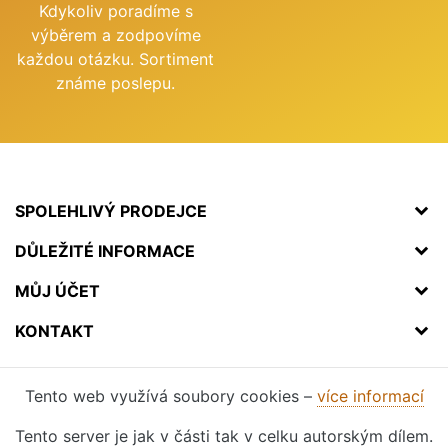
Kdykoliv poradíme s
výběrem a zodpovíme
každou otázku. Sortiment
známe poslepu.
SPOLEHLIVÝ PRODEJCE
DŮLEŽITÉ INFORMACE
MŮJ ÚČET
KONTAKT
Tento web využívá soubory cookies –
více informací
Tento server je jak v části tak v celku autorským dílem.