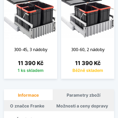
300-45, 3 nádoby
300-60, 2 nádoby
Cena
Cena
11 390 Kč
11 390 Kč
1 ks skladem
Běžně skladem
Informace
Parametry zboží
O značce Franke
Možnosti a ceny dopravy