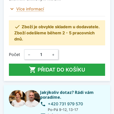
expand_more
Více informací

Zboží je obvykle skladem u dodavatele.
Zboží odešleme během 2 - 5 pracovních
dnů.
Počet
−
+

PŘIDAT DO KOŠÍKU
Jakýkoliv dotaz? Rádi vám
poradíme.
+420 731 979 570
phone
Po-Pá 9-12, 13-17