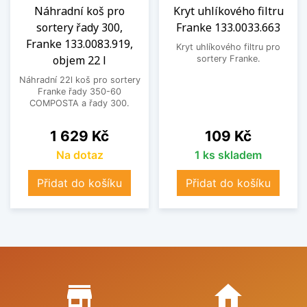
Náhradní koš pro
Kryt uhlíkového filtru
sortery řady 300,
Franke 133.0033.663
Franke 133.0083.919,
Kryt uhlíkového filtru pro
objem 22 l
sortery Franke.
Náhradní 22l koš pro sortery
Franke řady 350-60
COMPOSTA a řady 300.
Cena
Cena
1 629 Kč
109 Kč
Na dotaz
1 ks skladem
Přidat do košíku
Přidat do košíku
Proč nakupovat u nás?
store_mall_directory
home