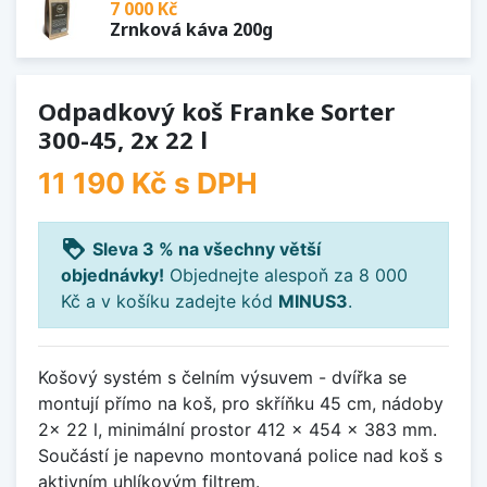
7 000 Kč
Zrnková káva 200g
Odpadkový koš Franke Sorter
300-45, 2x 22 l
11 190 Kč
s DPH
loyalty
Sleva 3 % na všechny větší
objednávky!
Objednejte alespoň za 8 000
Kč a v košíku zadejte kód
MINUS3
.
Košový systém s čelním výsuvem - dvířka se
montují přímo na koš, pro skříňku 45 cm, nádoby
2x 22 l, minimální prostor 412 x 454 x 383 mm.
Součástí je napevno montovaná police nad koš s
aktivním uhlíkovým filtrem.