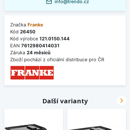
info@trendo.cz
mail_outline
Značka
Franke
Kód
26450
Kód výrobce
121.0150.144
EAN
7612980414031
Záruka
24 měsíců
Zboží pochází z oficiální distribuce pro ČR

Další varianty