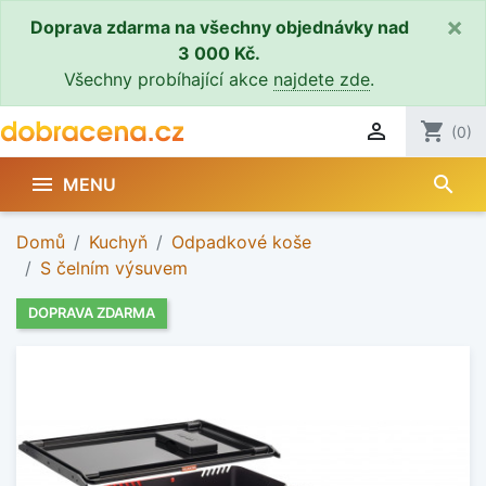
×
Doprava zdarma na všechny objednávky nad
3 000 Kč.
Všechny probíhající akce
najdete zde
.

shopping_cart
(0)
search

MENU
Domů
Kuchyň
Odpadkové koše
S čelním výsuvem
DOPRAVA ZDARMA