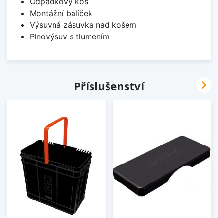
Odpadkový koš
Montážní balíček
Výsuvná zásuvka nad košem
Plnovýsuv s tlumením

Příslušenství