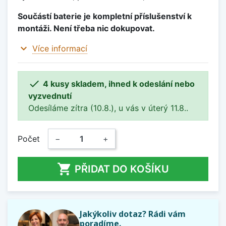
Součástí baterie je kompletní příslušenství k
montáži. Není třeba nic dokupovat.
expand_more
Více informací

4 kusy skladem, ihned k odeslání nebo
vyzvednutí
Odesíláme zítra (10.8.), u vás v úterý 11.8..
Počet
−
+

PŘIDAT DO KOŠÍKU
Jakýkoliv dotaz? Rádi vám
poradíme.