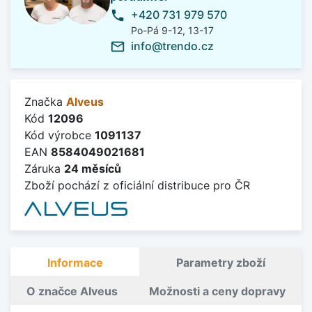
+420 731 979 570
phone
Po-Pá 9-12, 13-17
info@trendo.cz
mail_outline
Značka
Alveus
Kód
12096
Kód výrobce
1091137
EAN
8584049021681
Záruka
24 měsíců
Zboží pochází z oficiální distribuce pro ČR
Informace
Parametry zboží
O značce Alveus
Možnosti a ceny dopravy