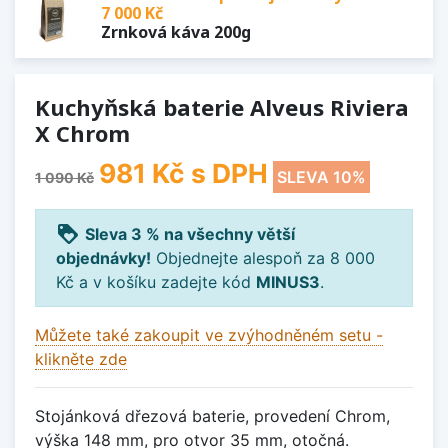
7 000 Kč
Zrnková káva 200g
Kuchyňská baterie Alveus Riviera
X Chrom
981 Kč
s DPH
SLEVA 10%
1 090 Kč
loyalty
Sleva 3 % na všechny větší
objednávky!
Objednejte alespoň za 8 000
Kč a v košíku zadejte kód
MINUS3
.
Můžete také zakoupit ve zvýhodněném setu -
klikněte zde
Stojánková dřezová baterie, provedení Chrom,
výška 148 mm, pro otvor 35 mm, otočná.