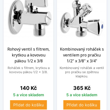
Rohový ventil s filtrem,
Kombinovaný roháček s
krytkou a kovovou
ventilem pro pračku
pákou 1/2 x 3/8
1/2" x 3/8" x 3/4"
Roháček s filtrem, krytkou a
Kombinovaný roháček a ventil
kovovou pákou 1/2 x 3/8.
pro pračku se zpětnou
klapkou.
Cena
Cena
140 Kč
365 Kč
5 a více skladem
5 a více skladem
Přidat do košíku
Přidat do košíku