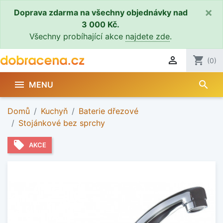
×
Doprava zdarma na všechny objednávky nad
3 000 Kč.
Všechny probíhající akce
najdete zde
.

shopping_cart
(0)
search

MENU
Domů
Kuchyň
Baterie dřezové
Stojánkové bez sprchy
local_offer
AKCE