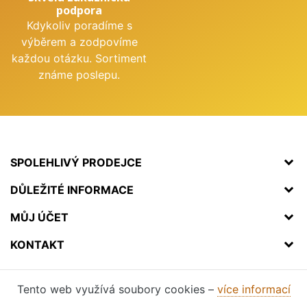
podpora
Kdykoliv poradíme s
výběrem a zodpovíme
každou otázku. Sortiment
známe poslepu.
SPOLEHLIVÝ PRODEJCE
DŮLEŽITÉ INFORMACE
MŮJ ÚČET
KONTAKT
Tento web využívá soubory cookies –
více informací