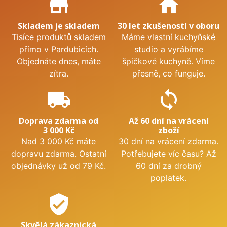
store_mall_directory
home
Skladem je skladem
30 let zkušeností v oboru
Tisíce produktů skladem
Máme vlastní kuchyňské
přímo v Pardubicích.
studio a vyrábíme
Objednáte dnes, máte
špičkové kuchyně. Víme
zítra.
přesně, co funguje.
local_shipping
sync
Doprava zdarma od
Až 60 dní na vrácení
3 000 Kč
zboží
Nad 3 000 Kč máte
30 dní na vrácení zdarma.
dopravu zdarma. Ostatní
Potřebujete víc času? Až
objednávky už od 79 Kč.
60 dní za drobný
poplatek.
verified_user
Skvělá zákaznická