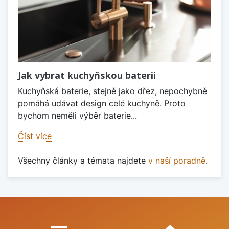
Jak vybrat kuchyňskou baterii
Kuchyňská baterie, stejně jako dřez, nepochybně
pomáhá udávat design celé kuchyně. Proto
bychom neměli výběr baterie...
Číst více
Všechny články a témata najdete
v naší poradně
.
Proč nakupovat u nás?