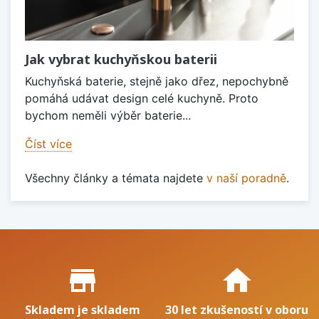
Jak vybrat kuchyňskou baterii
Kuchyňská baterie, stejně jako dřez, nepochybně
pomáhá udávat design celé kuchyně. Proto
bychom neměli výběr baterie...
Číst více
Všechny články a témata najdete
v naší poradně
.
Proč nakupovat u nás?
store_mall_directory
home
Skladem je skladem
30 let zkušeností v oboru