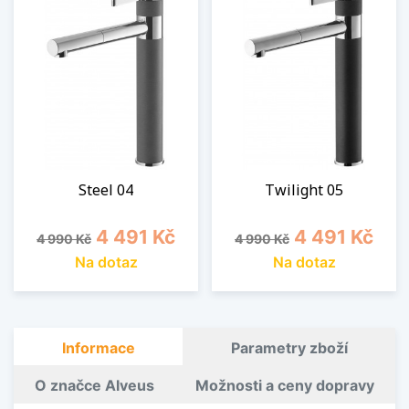
Steel 04
Twilight 05
Běžná cena
Cena
Běžná cena
Cena
4 491 Kč
4 491 Kč
4 990 Kč
4 990 Kč
Na dotaz
Na dotaz
Informace
Parametry zboží
O značce Alveus
Možnosti a ceny dopravy