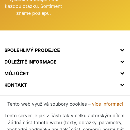
každou otázku. Sortiment
známe poslepu.
SPOLEHLIVÝ PRODEJCE
DŮLEŽITÉ INFORMACE
MŮJ ÚČET
KONTAKT
Tento web využívá soubory cookies –
více informací
Tento server je jak v části tak v celku autorským dílem.
Žádná část tohoto webu (texty, obrázky, parametry,
obchodní podmínky ani další části serveru) nesmí být