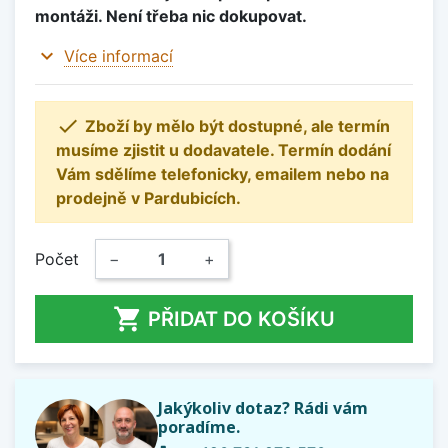
montáži. Není třeba nic dokupovat.
expand_more
Více informací

Zboží by mělo být dostupné, ale termín
musíme zjistit u dodavatele. Termín dodání
Vám sdělíme telefonicky, emailem nebo na
prodejně v Pardubicích.
Počet
−
+

PŘIDAT DO KOŠÍKU
Jakýkoliv dotaz? Rádi vám
poradíme.