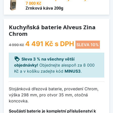
7 000 Kč
Zrnková káva 200g
Kuchyňská baterie Alveus Zina
Chrom
4 491 Kč
s DPH
SLEVA 10%
4 990 Kč
loyalty
Sleva 3 % na všechny větší
objednávky!
Objednejte alespoň za 8 000
Kč a v košíku zadejte kód
MINUS3
.
Stojánková dřezová baterie, provedení Chrom,
výška 298 mm, pro otvor 35 mm, otočná
koncovka.
Součástí baterie je kompletní příslušenství k