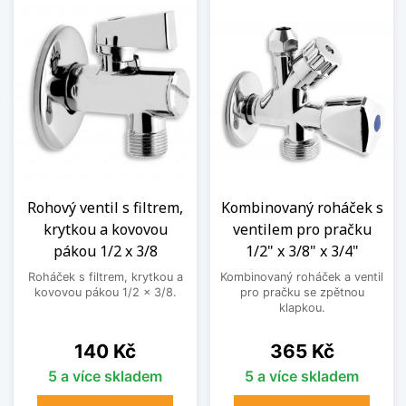
Rohový ventil s filtrem,
Kombinovaný roháček s
krytkou a kovovou
ventilem pro pračku
pákou 1/2 x 3/8
1/2" x 3/8" x 3/4"
Roháček s filtrem, krytkou a
Kombinovaný roháček a ventil
kovovou pákou 1/2 x 3/8.
pro pračku se zpětnou
klapkou.
Cena
Cena
140 Kč
365 Kč
5 a více skladem
5 a více skladem