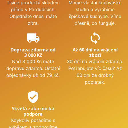
Tisíce produktů skladem
Máme vlastní kuchyňské
přímo v Pardubicích.
studio a vyrábíme
Objednáte dnes, máte
špičkové kuchyně. Víme
zítra.
přesně, co funguje.
local_shipping
sync
Doprava zdarma od
Až 60 dní na vrácení
3 000 Kč
zboží
Nad 3 000 Kč máte
30 dní na vrácení zdarma.
dopravu zdarma. Ostatní
Potřebujete víc času? Až
objednávky už od 79 Kč.
60 dní za drobný
poplatek.
verified_user
Skvělá zákaznická
podpora
Kdykoliv poradíme s
výběrem a zodpovíme