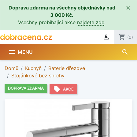
×
Doprava zdarma na všechny objednávky nad
3 000 Kč.
Všechny probíhající akce
najdete zde
.

shopping_cart
(0)
search

MENU
Domů
Kuchyň
Baterie dřezové
Stojánkové bez sprchy
local_offer
DOPRAVA ZDARMA
AKCE