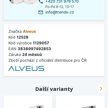
+420 731 979 570
phone
Po-Pá 9-12, 13-17
info@trendo.cz
mail_outline
Značka
Alveus
Kód
12528
Kód výrobce
1129057
EAN
3838997492853
Záruka
24 měsíců
Zboží pochází z oficiální distribuce pro ČR

Další varianty