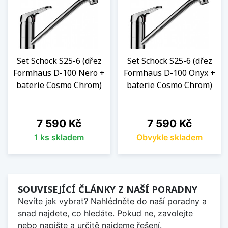
Set Schock S25-6 (dřez
Set Schock S25-6 (dřez
Formhaus D-100 Nero +
Formhaus D-100 Onyx +
baterie Cosmo Chrom)
baterie Cosmo Chrom)
Cena
Cena
7 590 Kč
7 590 Kč
1 ks skladem
Obvykle skladem
SOUVISEJÍCÍ ČLÁNKY Z NAŠÍ PORADNY
Nevíte jak vybrat? Nahlédněte do naší poradny a
snad najdete, co hledáte. Pokud ne, zavolejte
nebo napište a určitě najdeme řešení.