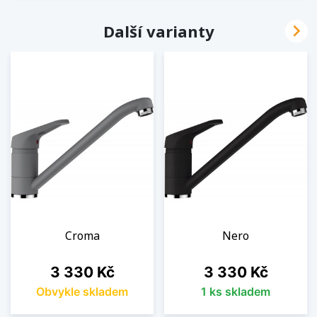

Další varianty
Croma
Nero
Cena
Cena
3 330 Kč
3 330 Kč
Obvykle skladem
1 ks skladem