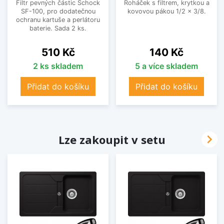
Filtr pevných částic Schock
Roháček s filtrem, krytkou a
SF-100, pro dodatečnou
kovovou pákou 1/2 x 3/8.
ochranu kartuše a perlátoru
baterie. Sada 2 ks.
Cena
Cena
510 Kč
140 Kč
2 ks skladem
5 a více skladem
Přidat do košíku
Přidat do košíku

Lze zakoupit v setu