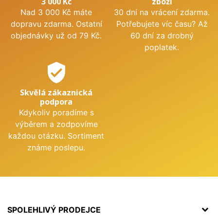
3 000 Kč
zboží
Nad 3 000 Kč máte
30 dní na vrácení zdarma.
dopravu zdarma. Ostatní
Potřebujete víc času? Až
objednávky už od 79 Kč.
60 dní za drobný
poplatek.
verified_user
Skvělá zákaznická
podpora
Kdykoliv poradíme s
výběrem a zodpovíme
každou otázku. Sortiment
známe poslepu.
SPOLEHLIVÝ PRODEJCE