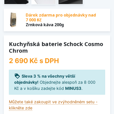
Dárek zdarma pro objednávky nad
7 000 Kč
Zrnková káva 200g
Kuchyňská baterie Schock Cosmo
Chrom
2 690 Kč
s DPH
loyalty
Sleva 3 % na všechny větší
objednávky!
Objednejte alespoň za 8 000
Kč a v košíku zadejte kód
MINUS3
.
Můžete také zakoupit ve zvýhodněném setu -
klikněte zde