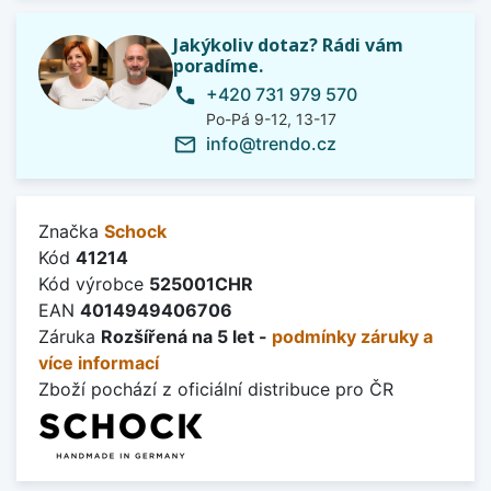
Jakýkoliv dotaz? Rádi vám
poradíme.
+420 731 979 570
phone
Po-Pá 9-12, 13-17
info@trendo.cz
mail_outline
Značka
Schock
Kód
41214
Kód výrobce
525001CHR
EAN
4014949406706
Záruka
Rozšířená na 5 let -
podmínky záruky a
více informací
Zboží pochází z oficiální distribuce pro ČR