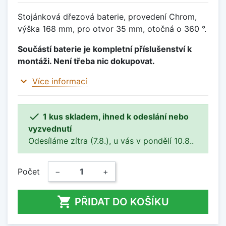
Stojánková dřezová baterie, provedení Chrom,
výška 168 mm, pro otvor 35 mm, otočná o 360 °.
Součástí baterie je kompletní příslušenství k
montáži. Není třeba nic dokupovat.
expand_more
Více informací

1 kus skladem, ihned k odeslání nebo
vyzvednutí
Odesíláme zítra (7.8.), u vás v pondělí 10.8..
Počet
−
+

PŘIDAT DO KOŠÍKU