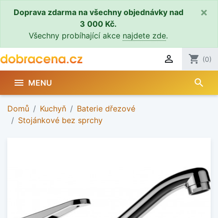
×
Doprava zdarma na všechny objednávky nad
3 000 Kč.
Všechny probíhající akce
najdete zde
.

shopping_cart
(0)
search

MENU
Domů
Kuchyň
Baterie dřezové
Stojánkové bez sprchy