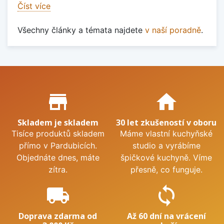
Číst více
Všechny články a témata najdete
v naší poradně
.
Proč nakupovat u nás?
store_mall_directory
home
Skladem je skladem
30 let zkušeností v oboru
Tisíce produktů skladem
Máme vlastní kuchyňské
přímo v Pardubicích.
studio a vyrábíme
Objednáte dnes, máte
špičkové kuchyně. Víme
zítra.
přesně, co funguje.
local_shipping
sync
Doprava zdarma od
Až 60 dní na vrácení