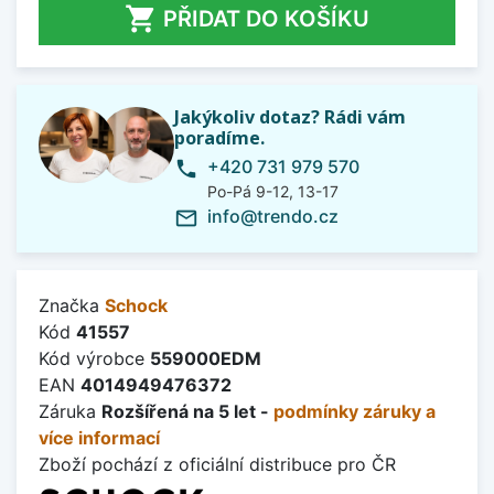

PŘIDAT DO KOŠÍKU
Jakýkoliv dotaz? Rádi vám
poradíme.
+420 731 979 570
phone
Po-Pá 9-12, 13-17
info@trendo.cz
mail_outline
Značka
Schock
Kód
41557
Kód výrobce
559000EDM
EAN
4014949476372
Záruka
Rozšířená na 5 let -
podmínky záruky a
více informací
Zboží pochází z oficiální distribuce pro ČR