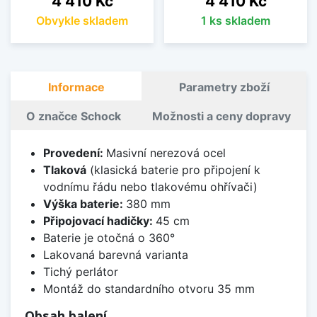
4 410 Kč
4 410 Kč
Obvykle skladem
1 ks skladem
Informace
Parametry zboží
O značce Schock
Možnosti a ceny dopravy
Provedení:
Masivní nerezová ocel
Tlaková
(klasická baterie pro připojení k
vodnímu řádu nebo tlakovému ohřívači)
Výška baterie:
380 mm
Připojovací hadičky:
45 cm
Baterie je otočná o 360°
Lakovaná barevná varianta
Tichý perlátor
Montáž do standardního otvoru 35 mm
Obsah balení