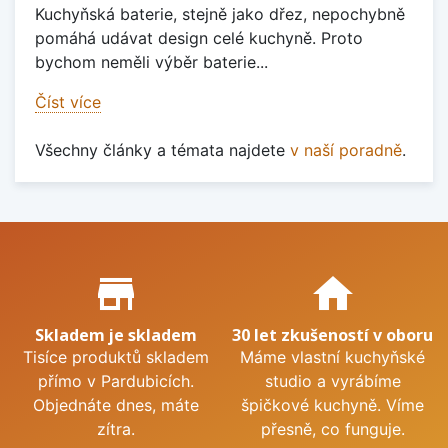
Kuchyňská baterie, stejně jako dřez, nepochybně
pomáhá udávat design celé kuchyně. Proto
bychom neměli výběr baterie...
Číst více
Všechny články a témata najdete
v naší poradně
.
Proč nakupovat u nás?
store_mall_directory
home
Skladem je skladem
30 let zkušeností v oboru
Tisíce produktů skladem
Máme vlastní kuchyňské
přímo v Pardubicích.
studio a vyrábíme
Objednáte dnes, máte
špičkové kuchyně. Víme
zítra.
přesně, co funguje.