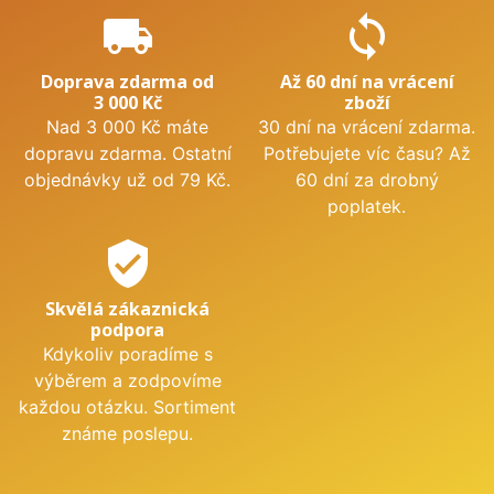
local_shipping
sync
Doprava zdarma od
Až 60 dní na vrácení
3 000 Kč
zboží
Nad 3 000 Kč máte
30 dní na vrácení zdarma.
dopravu zdarma. Ostatní
Potřebujete víc času? Až
objednávky už od 79 Kč.
60 dní za drobný
poplatek.
verified_user
Skvělá zákaznická
podpora
Kdykoliv poradíme s
výběrem a zodpovíme
každou otázku. Sortiment
známe poslepu.