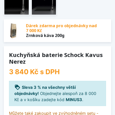
Dárek zdarma pro objednávky nad
7 000 Kč
Zrnková káva 200g
Kuchyňská baterie Schock Kavus
Nerez
3 840 Kč
s DPH
loyalty
Sleva 3 % na všechny větší
objednávky!
Objednejte alespoň za 8 000
Kč a v košíku zadejte kód
MINUS3
.
Můžete také zakoupit ve zvýhodněném setu -