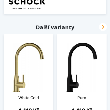

Další varianty
White Gold
Puro
Cena
Cena