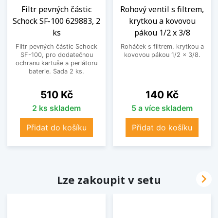
Filtr pevných částic
Rohový ventil s filtrem,
Schock SF-100 629883, 2
krytkou a kovovou
ks
pákou 1/2 x 3/8
Filtr pevných částic Schock
Roháček s filtrem, krytkou a
SF-100, pro dodatečnou
kovovou pákou 1/2 x 3/8.
ochranu kartuše a perlátoru
baterie. Sada 2 ks.
Cena
Cena
510 Kč
140 Kč
2 ks skladem
5 a více skladem
Přidat do košíku
Přidat do košíku

Lze zakoupit v setu