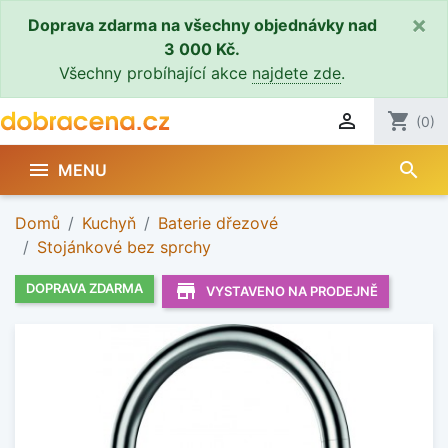
×
Doprava zdarma na všechny objednávky nad
3 000 Kč.
Všechny probíhající akce
najdete zde
.

shopping_cart
(0)
search

MENU
Domů
Kuchyň
Baterie dřezové
Stojánkové bez sprchy
store_mall_directory
DOPRAVA ZDARMA
VYSTAVENO NA PRODEJNĚ