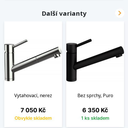

Další varianty
Vytahovací, nerez
Bez sprchy, Puro
Cena
Cena
7 050 Kč
6 350 Kč
Obvykle skladem
1 ks skladem