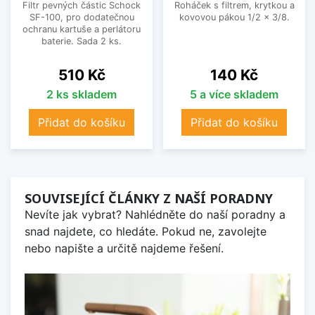
Filtr pevných částic Schock
Roháček s filtrem, krytkou a
SF-100, pro dodatečnou
kovovou pákou 1/2 x 3/8.
ochranu kartuše a perlátoru
baterie. Sada 2 ks.
Cena
Cena
510 Kč
140 Kč
2 ks skladem
5 a více skladem
Přidat do košíku
Přidat do košíku
SOUVISEJÍCÍ ČLÁNKY Z NAŠÍ PORADNY
Nevíte jak vybrat? Nahlédněte do naší poradny a
snad najdete, co hledáte. Pokud ne, zavolejte
nebo napište a určitě najdeme řešení.