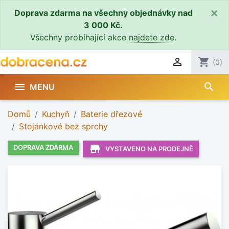
×
Doprava zdarma na všechny objednávky nad
3 000 Kč.
Všechny probíhající akce
najdete zde
.

shopping_cart
(0)
search

MENU
Domů
Kuchyň
Baterie dřezové
Stojánkové bez sprchy
store_mall_directory
DOPRAVA ZDARMA
VYSTAVENO NA PRODEJNĚ