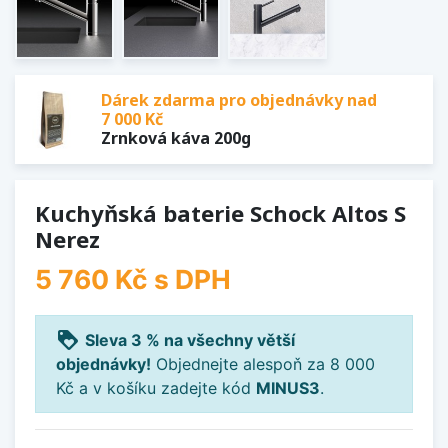
Dárek zdarma pro objednávky nad
7 000 Kč
Zrnková káva 200g
Kuchyňská baterie Schock Altos S
Nerez
5 760 Kč
s DPH
loyalty
Sleva 3 % na všechny větší
objednávky!
Objednejte alespoň za 8 000
Kč a v košíku zadejte kód
MINUS3
.