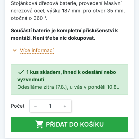
Stojánková dřezová baterie, provedení Masivní
nerezová ocel, výška 187 mm, pro otvor 35 mm,
otočná o 360 °.
Součástí baterie je kompletní příslušenství k
montáži. Není třeba nic dokupovat.
expand_more
Více informací

1 kus skladem, ihned k odeslání nebo
vyzvednutí
Odesíláme zítra (7.8.), u vás v pondělí 10.8..
Počet
−
+

PŘIDAT DO KOŠÍKU