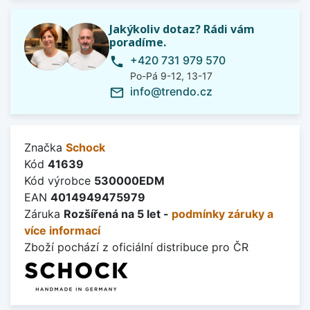
Jakýkoliv dotaz? Rádi vám
poradíme.
+420 731 979 570
phone
Po-Pá 9-12, 13-17
info@trendo.cz
mail_outline
Značka
Schock
Kód
41639
Kód výrobce
530000EDM
EAN
4014949475979
Záruka
Rozšířená na 5 let -
podmínky záruky a
více informací
Zboží pochází z oficiální distribuce pro ČR