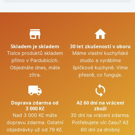
Proč nakupovat u nás?
store_mall_directory
home
Skladem je skladem
30 let zkušeností v oboru
Tisíce produktů skladem
Máme vlastní kuchyňské
přímo v Pardubicích.
studio a vyrábíme
Objednáte dnes, máte
špičkové kuchyně. Víme
zítra.
přesně, co funguje.
local_shipping
sync
Doprava zdarma od
Až 60 dní na vrácení
3 000 Kč
zboží
Nad 3 000 Kč máte
30 dní na vrácení zdarma.
dopravu zdarma. Ostatní
Potřebujete víc času? Až
objednávky už od 79 Kč.
60 dní za drobný