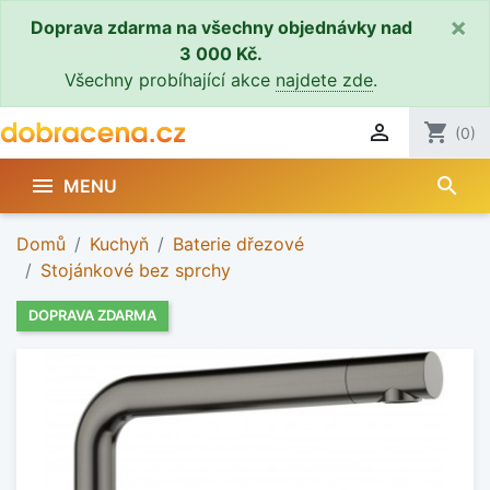
×
Doprava zdarma na všechny objednávky nad
3 000 Kč.
Všechny probíhající akce
najdete zde
.

shopping_cart
(0)
search

MENU
Domů
Kuchyň
Baterie dřezové
Stojánkové bez sprchy
DOPRAVA ZDARMA