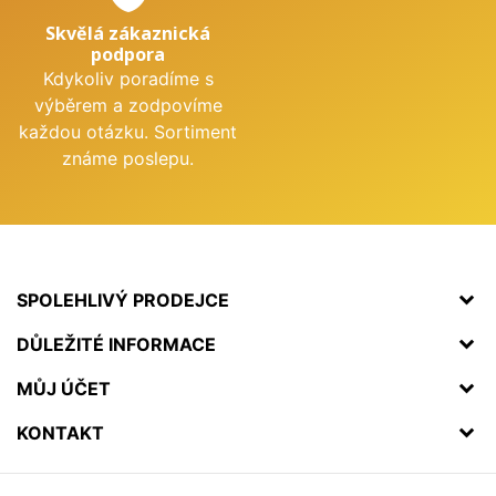
Skvělá zákaznická
podpora
Kdykoliv poradíme s
výběrem a zodpovíme
každou otázku. Sortiment
známe poslepu.
SPOLEHLIVÝ PRODEJCE
DŮLEŽITÉ INFORMACE
MŮJ ÚČET
KONTAKT