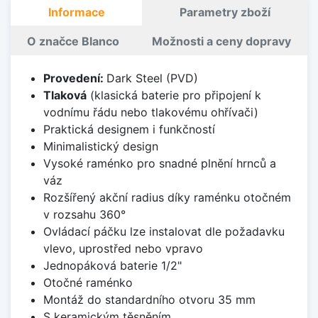
Informace
Parametry zboží
O značce Blanco
Možnosti a ceny dopravy
Provedení:
Dark Steel (PVD)
Tlaková
(klasická baterie pro připojení k
vodnímu řádu nebo tlakovému ohřívači)
Praktická designem i funkčností
Minimalistický design
Vysoké raménko pro snadné plnění hrnců a
váz
Rozšířený akční radius díky raménku otočném
v rozsahu 360°
Ovládací páčku lze instalovat dle požadavku
vlevo, uprostřed nebo vpravo
Jednopáková baterie 1/2"
Otočné raménko
Montáž do standardního otvoru 35 mm
S keramickým těsněním