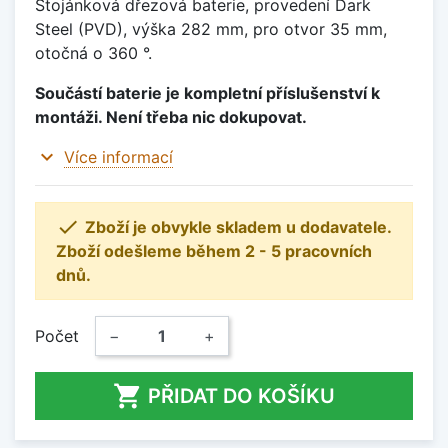
Stojánková dřezová baterie, provedení Dark
Steel (PVD), výška 282 mm, pro otvor 35 mm,
otočná o 360 °.
Součástí baterie je kompletní příslušenství k
montáži. Není třeba nic dokupovat.
expand_more
Více informací

Zboží je obvykle skladem u dodavatele.
Zboží odešleme během 2 - 5 pracovních
dnů.
Počet
−
+

PŘIDAT DO KOŠÍKU