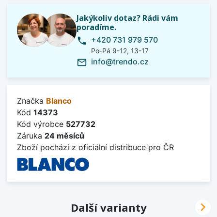
Jakýkoliv dotaz? Rádi vám
poradíme.
+420 731 979 570
phone
Po-Pá 9-12, 13-17
info@trendo.cz
mail_outline
Značka
Blanco
Kód
14373
Kód výrobce
527732
Záruka
24 měsíců
Zboží pochází z oficiální distribuce pro ČR

Další varianty