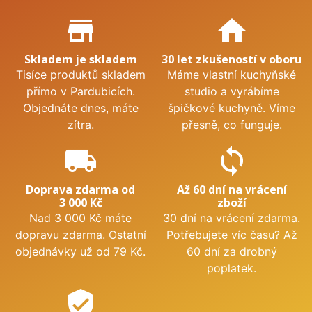
Proč nakupovat u nás?
store_mall_directory
home
Skladem je skladem
30 let zkušeností v oboru
Tisíce produktů skladem
Máme vlastní kuchyňské
přímo v Pardubicích.
studio a vyrábíme
Objednáte dnes, máte
špičkové kuchyně. Víme
zítra.
přesně, co funguje.
local_shipping
sync
Doprava zdarma od
Až 60 dní na vrácení
3 000 Kč
zboží
Nad 3 000 Kč máte
30 dní na vrácení zdarma.
dopravu zdarma. Ostatní
Potřebujete víc času? Až
objednávky už od 79 Kč.
60 dní za drobný
poplatek.
verified_user