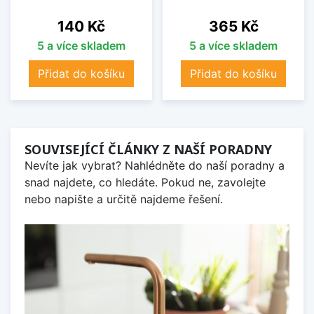
Cena
Cena
140 Kč
365 Kč
5 a více skladem
5 a více skladem
Přidat do košíku
Přidat do košíku
SOUVISEJÍCÍ ČLÁNKY Z NAŠÍ PORADNY
Nevíte jak vybrat? Nahlédněte do naší poradny a
snad najdete, co hledáte. Pokud ne, zavolejte
nebo napište a určitě najdeme řešení.