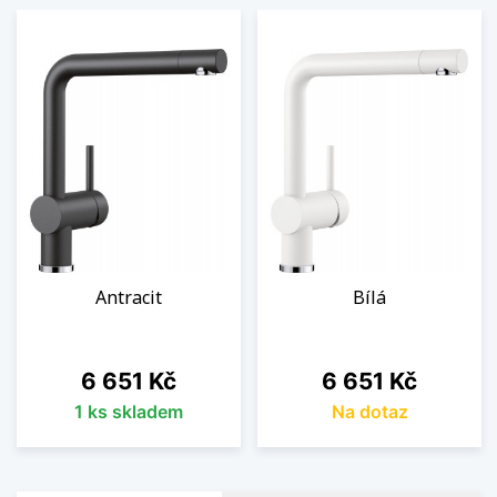
Antracit
Bílá
Cena
Cena
6 651 Kč
6 651 Kč
1 ks skladem
Na dotaz