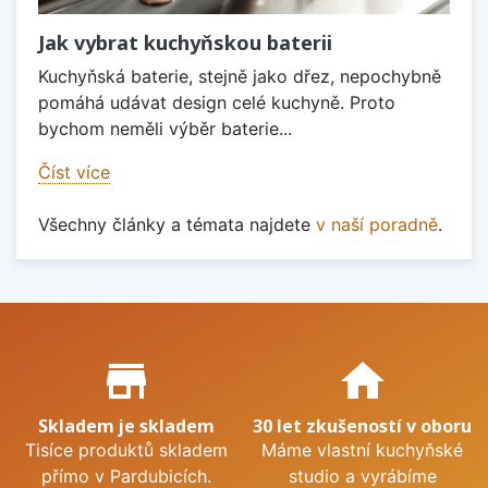
Jak vybrat kuchyňskou baterii
Kuchyňská baterie, stejně jako dřez, nepochybně
pomáhá udávat design celé kuchyně. Proto
bychom neměli výběr baterie...
Číst více
Všechny články a témata najdete
v naší poradně
.
Proč nakupovat u nás?
store_mall_directory
home
Skladem je skladem
30 let zkušeností v oboru
Tisíce produktů skladem
Máme vlastní kuchyňské
přímo v Pardubicích.
studio a vyrábíme