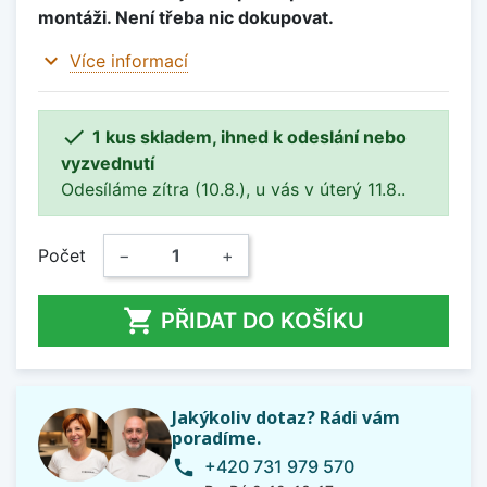
montáži. Není třeba nic dokupovat.
expand_more
Více informací

1 kus skladem, ihned k odeslání nebo
vyzvednutí
Odesíláme zítra (10.8.), u vás v úterý 11.8..
Počet
−
+

PŘIDAT DO KOŠÍKU
Jakýkoliv dotaz? Rádi vám
poradíme.
+420 731 979 570
phone