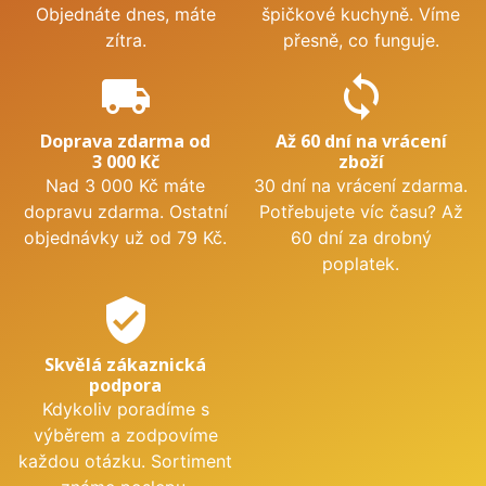
Objednáte dnes, máte
špičkové kuchyně. Víme
zítra.
přesně, co funguje.
local_shipping
sync
Doprava zdarma od
Až 60 dní na vrácení
3 000 Kč
zboží
Nad 3 000 Kč máte
30 dní na vrácení zdarma.
dopravu zdarma. Ostatní
Potřebujete víc času? Až
objednávky už od 79 Kč.
60 dní za drobný
poplatek.
verified_user
Skvělá zákaznická
podpora
Kdykoliv poradíme s
výběrem a zodpovíme
každou otázku. Sortiment