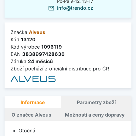
Po-Pá 9-12, 13-17
info@trendo.cz
mail_outline
Značka
Alveus
Kód
13120
Kód výrobce
1096119
EAN
3838997428630
Záruka
24 měsíců
Zboží pochází z oficiální distribuce pro ČR
Informace
Parametry zboží
O značce Alveus
Možnosti a ceny dopravy
Otočná