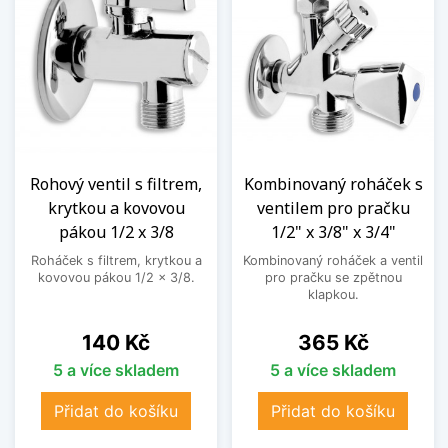
Rohový ventil s filtrem,
Kombinovaný roháček s
krytkou a kovovou
ventilem pro pračku
pákou 1/2 x 3/8
1/2" x 3/8" x 3/4"
Roháček s filtrem, krytkou a
Kombinovaný roháček a ventil
kovovou pákou 1/2 x 3/8.
pro pračku se zpětnou
klapkou.
Cena
Cena
140 Kč
365 Kč
5 a více skladem
5 a více skladem
Přidat do košíku
Přidat do košíku