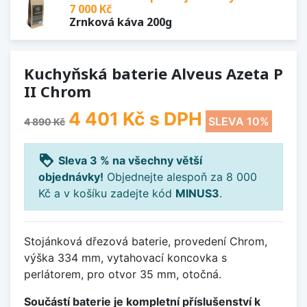
7 000 Kč
Zrnková káva 200g
Kuchyňská baterie Alveus Azeta P
II Chrom
4 401 Kč
s DPH
SLEVA 10%
4 890 Kč
loyalty
Sleva 3 % na všechny větší
objednávky!
Objednejte alespoň za 8 000
Kč a v košíku zadejte kód
MINUS3
.
Stojánková dřezová baterie, provedení Chrom,
výška 334 mm, vytahovací koncovka s
perlátorem, pro otvor 35 mm, otočná.
Součástí baterie je kompletní příslušenství k