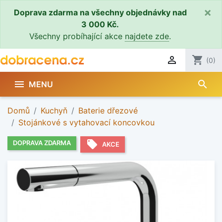
×
Doprava zdarma na všechny objednávky nad
3 000 Kč.
Všechny probíhající akce
najdete zde
.

shopping_cart
(0)
search

MENU
Domů
Kuchyň
Baterie dřezové
Stojánkové s vytahovací koncovkou
local_offer
DOPRAVA ZDARMA
AKCE