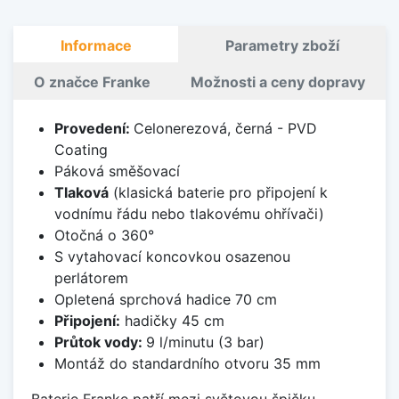
Informace
Parametry zboží
O značce Franke
Možnosti a ceny dopravy
Provedení:
Celonerezová, černá - PVD
Coating
Páková směšovací
Tlaková
(klasická baterie pro připojení k
vodnímu řádu nebo tlakovému ohřívači)
Otočná o 360°
S vytahovací koncovkou osazenou
perlátorem
Opletená sprchová hadice 70 cm
Připojení:
hadičky 45 cm
Průtok vody:
9 l/minutu (3 bar)
Montáž do standardního otvoru 35 mm
Baterie Franke patří mezi světovou špičku -