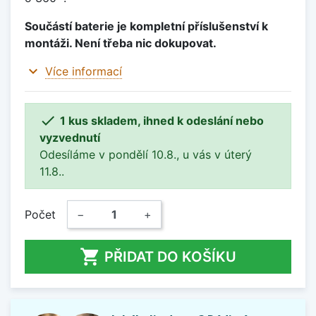
Součástí baterie je kompletní příslušenství k
montáži. Není třeba nic dokupovat.
expand_more
Více informací

1 kus skladem, ihned k odeslání nebo
vyzvednutí
Odesíláme v pondělí 10.8., u vás v úterý
11.8..
Počet
−
+

PŘIDAT DO KOŠÍKU