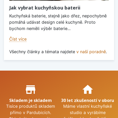
Jak vybrat kuchyňskou baterii
Kuchyňská baterie, stejně jako dřez, nepochybně
pomáhá udávat design celé kuchyně. Proto
bychom neměli výběr baterie...
Číst více
Všechny články a témata najdete
v naší poradně
.
Proč nakupovat u nás?
store_mall_directory
home
Skladem je skladem
30 let zkušeností v oboru
Tisíce produktů skladem
Máme vlastní kuchyňské
přímo v Pardubicích.
studio a vyrábíme