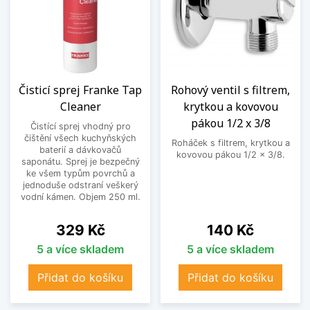
Čisticí sprej Franke Tap
Rohový ventil s filtrem,
Cleaner
krytkou a kovovou
pákou 1/2 x 3/8
Čistící sprej vhodný pro
čištění všech kuchyňských
Roháček s filtrem, krytkou a
baterií a dávkovačů
kovovou pákou 1/2 x 3/8.
saponátu. Sprej je bezpečný
ke všem typům povrchů a
jednoduše odstraní veškerý
vodní kámen. Objem 250 ml.
Cena
Cena
329 Kč
140 Kč
5 a více skladem
5 a více skladem
Přidat do košíku
Přidat do košíku