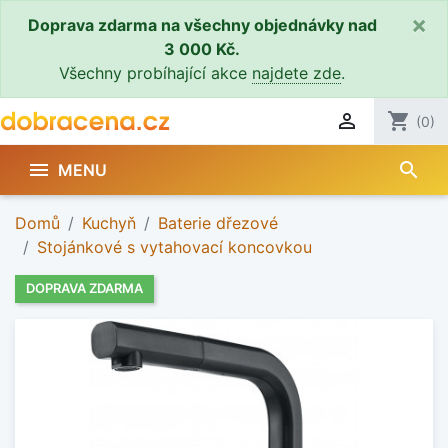
×
Doprava zdarma na všechny objednávky nad
3 000 Kč.
Všechny probíhající akce
najdete zde
.

shopping_cart
(0)
search

MENU
Domů
Kuchyň
Baterie dřezové
Stojánkové s vytahovací koncovkou
DOPRAVA ZDARMA