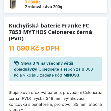
7 000 Kč
Zrnková káva 200g
Kuchyňská baterie Franke FC
7853 MYTHOS Celonerez černá
(PVD)
11 690 Kč
s DPH
loyalty
Sleva 3 % na všechny větší
objednávky!
Objednejte alespoň za 8 000
Kč a v košíku zadejte kód
MINUS3
.
Stojánková dřezová baterie, provedení Celonerez
černá (PVD), výška 348 mm, vytahovací
koncovka s perlátorem, pro otvor 35 mm, otočná
o 360 °.