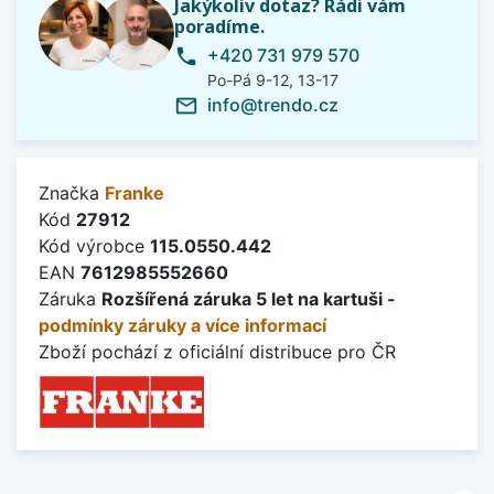
Jakýkoliv dotaz? Rádi vám
poradíme.
+420 731 979 570
phone
Po-Pá 9-12, 13-17
info@trendo.cz
mail_outline
Značka
Franke
Kód
27912
Kód výrobce
115.0550.442
EAN
7612985552660
Záruka
Rozšířená záruka 5 let na kartuši -
podmínky záruky a více informací
Zboží pochází z oficiální distribuce pro ČR