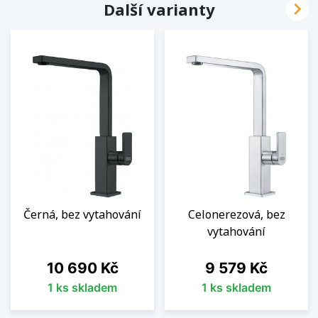

Další varianty
Černá, bez vytahování
Celonerezová, bez
vytahování
Cena
Cena
10 690 Kč
9 579 Kč
1 ks skladem
1 ks skladem