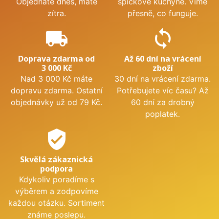
Objednáte dnes, máte
špičkové kuchyně. Víme
zítra.
přesně, co funguje.
local_shipping
sync
Doprava zdarma od
Až 60 dní na vrácení
3 000 Kč
zboží
Nad 3 000 Kč máte
30 dní na vrácení zdarma.
dopravu zdarma. Ostatní
Potřebujete víc času? Až
objednávky už od 79 Kč.
60 dní za drobný
poplatek.
verified_user
Skvělá zákaznická
podpora
Kdykoliv poradíme s
výběrem a zodpovíme
každou otázku. Sortiment
známe poslepu.