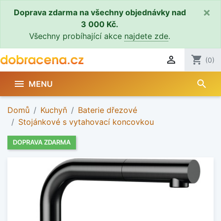
×
Doprava zdarma na všechny objednávky nad
3 000 Kč.
Všechny probíhající akce
najdete zde
.

shopping_cart
(0)
search

MENU
Domů
Kuchyň
Baterie dřezové
Stojánkové s vytahovací koncovkou
DOPRAVA ZDARMA