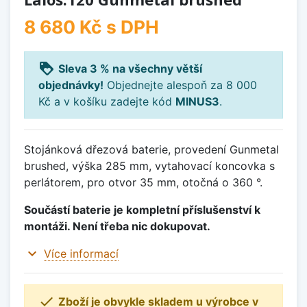
8 680 Kč
s DPH
loyalty
Sleva 3 % na všechny větší
objednávky!
Objednejte alespoň za 8 000
Kč a v košíku zadejte kód
MINUS3
.
Stojánková dřezová baterie, provedení Gunmetal
brushed, výška 285 mm, vytahovací koncovka s
perlátorem, pro otvor 35 mm, otočná o 360 °.
Součástí baterie je kompletní příslušenství k
montáži. Není třeba nic dokupovat.
expand_more
Více informací

Zboží je obvykle skladem u výrobce v