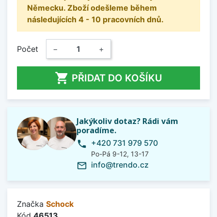
Německu. Zboží odešleme během
následujících 4 - 10 pracovních dnů.
Počet
−
+

PŘIDAT DO KOŠÍKU
Jakýkoliv dotaz? Rádi vám
poradíme.
+420 731 979 570
phone
Po-Pá 9-12, 13-17
info@trendo.cz
mail_outline
Značka
Schock
Kód
46513