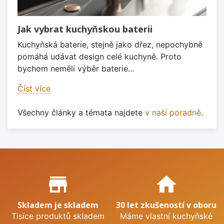
Jak vybrat kuchyňskou baterii
Kuchyňská baterie, stejně jako dřez, nepochybně
pomáhá udávat design celé kuchyně. Proto
bychom neměli výběr baterie...
Číst více
Všechny články a témata najdete
v naší poradně
.
Proč nakupovat u nás?
store_mall_directory
home
Skladem je skladem
30 let zkušeností v oboru
Tisíce produktů skladem
Máme vlastní kuchyňské