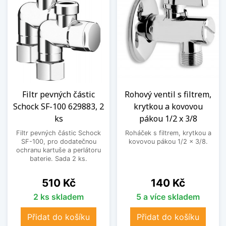
Filtr pevných částic
Rohový ventil s filtrem,
Schock SF-100 629883, 2
krytkou a kovovou
ks
pákou 1/2 x 3/8
Filtr pevných částic Schock
Roháček s filtrem, krytkou a
SF-100, pro dodatečnou
kovovou pákou 1/2 x 3/8.
ochranu kartuše a perlátoru
baterie. Sada 2 ks.
Cena
Cena
510 Kč
140 Kč
2 ks skladem
5 a více skladem
Přidat do košíku
Přidat do košíku