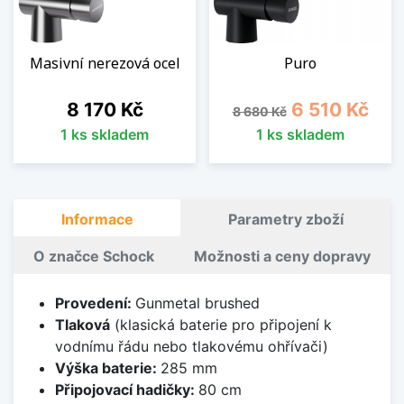
Masivní nerezová ocel
Puro
Cena
Běžná cena
Cena
8 170 Kč
6 510 Kč
8 680 Kč
1 ks skladem
1 ks skladem
Informace
Parametry zboží
O značce Schock
Možnosti a ceny dopravy
Provedení:
Gunmetal brushed
Tlaková
(klasická baterie pro připojení k
vodnímu řádu nebo tlakovému ohřívači)
Výška baterie:
285 mm
Připojovací hadičky:
80 cm