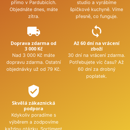
přímo v Pardubicích.
studio a vyrábíme
Objednáte dnes, máte
špičkové kuchyně. Víme
zítra.
přesně, co funguje.
local_shipping
sync
Doprava zdarma od
Až 60 dní na vrácení
3 000 Kč
zboží
Nad 3 000 Kč máte
30 dní na vrácení zdarma.
dopravu zdarma. Ostatní
Potřebujete víc času? Až
objednávky už od 79 Kč.
60 dní za drobný
poplatek.
verified_user
Skvělá zákaznická
podpora
Kdykoliv poradíme s
výběrem a zodpovíme
každou otázku. Sortiment