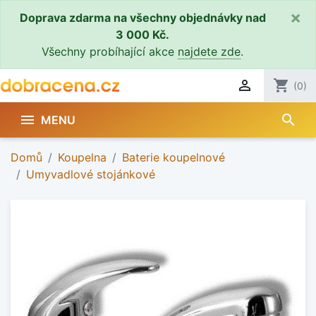
×
Doprava zdarma na všechny objednávky nad
3 000 Kč.
Všechny probíhající akce
najdete zde
.

shopping_cart
(0)
search

MENU
Domů
Koupelna
Baterie koupelnové
Umyvadlové stojánkové