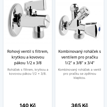
Rohový ventil s filtrem,
Kombinovaný roháček s
krytkou a kovovou
ventilem pro pračku
pákou 1/2 x 3/8
1/2" x 3/8" x 3/4"
Roháček s filtrem, krytkou a
Kombinovaný roháček a ventil
kovovou pákou 1/2 x 3/8.
pro pračku se zpětnou
klapkou.
Cena
Cena
140 Kč
365 Kč