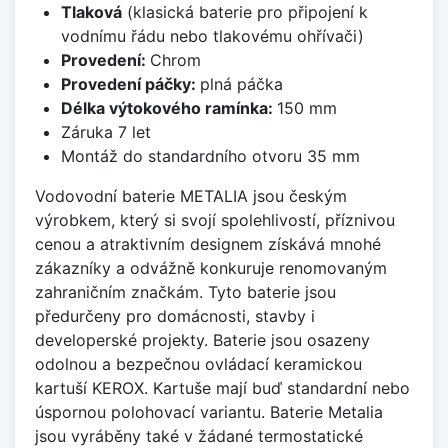
Tlaková
(klasická baterie pro připojení k
vodnímu řádu nebo tlakovému ohřívači)
Provedení:
Chrom
Provedení páčky:
plná páčka
Délka výtokového ramínka:
150 mm
Záruka 7 let
Montáž do standardního otvoru 35 mm
Vodovodní baterie METALIA jsou českým
výrobkem, který si svojí spolehlivostí, příznivou
cenou a atraktivním designem získává mnohé
zákazníky a odvážně konkuruje renomovaným
zahraničním značkám. Tyto baterie jsou
předurčeny pro domácnosti, stavby i
developerské projekty. Baterie jsou osazeny
odolnou a bezpečnou ovládací keramickou
kartuší KEROX. Kartuše mají buď standardní nebo
úspornou polohovací variantu. Baterie Metalia
jsou vyráběny také v žádané termostatické