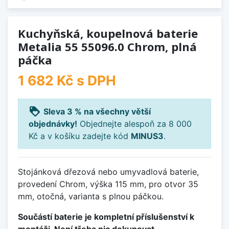
Kuchyňská, koupelnová baterie
Metalia 55 55096.0 Chrom, plná
páčka
1 682 Kč
s DPH
loyalty
Sleva 3 % na všechny větší
objednávky!
Objednejte alespoň za 8 000
Kč a v košíku zadejte kód
MINUS3
.
Stojánková dřezová nebo umyvadlová baterie,
provedení Chrom, výška 115 mm, pro otvor 35
mm, otočná, varianta s plnou páčkou.
Součástí baterie je kompletní příslušenství k