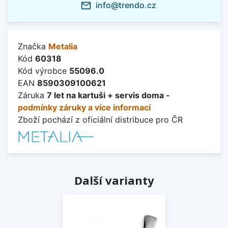
info@trendo.cz
mail_outline
Značka
Metalia
Kód
60318
Kód výrobce
55096.0
EAN
8590309100621
Záruka
7 let na kartuši + servis doma -
podmínky záruky a více informací
Zboží pochází z oficiální distribuce pro ČR
Další varianty