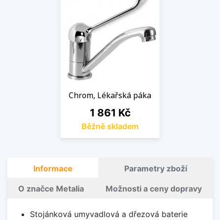
Chrom, Lékařská páka
Cena
1 861 Kč
Běžně skladem
Informace
Parametry zboží
O značce Metalia
Možnosti a ceny dopravy
Stojánková umyvadlová a dřezová baterie