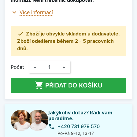
montáži. Není třeba nic dokupovat.
expand_more
Více informací

Zboží je obvykle skladem u dodavatele.
Zboží odešleme během 2 - 5 pracovních
dnů.
Počet
−
+

PŘIDAT DO KOŠÍKU
Jakýkoliv dotaz? Rádi vám
poradíme.
+420 731 979 570
phone
Po-Pá 9-12, 13-17