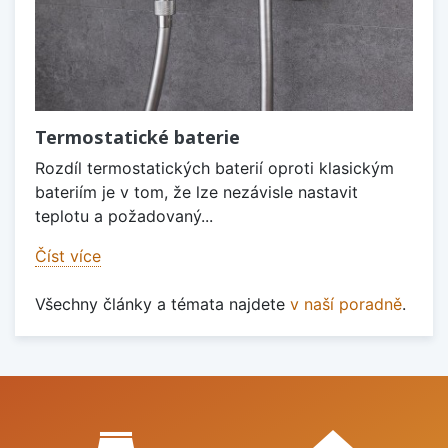
Termostatické baterie
Rozdíl termostatických baterií oproti klasickým
bateriím je v tom, že lze nezávisle nastavit
teplotu a požadovaný...
Číst více
Všechny články a témata najdete
v naší poradně
.
Proč nakupovat u nás?