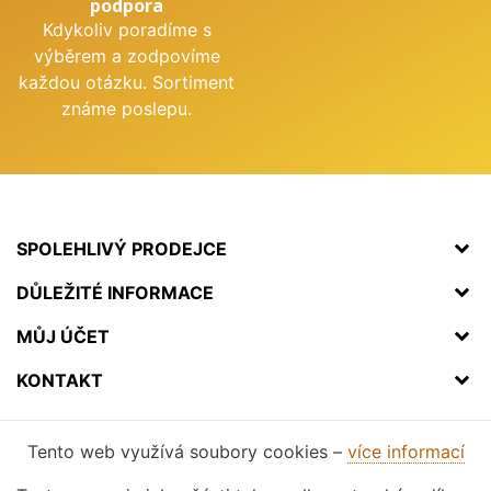
podpora
Kdykoliv poradíme s
výběrem a zodpovíme
každou otázku. Sortiment
známe poslepu.
SPOLEHLIVÝ PRODEJCE
DŮLEŽITÉ INFORMACE
MŮJ ÚČET
KONTAKT
Tento web využívá soubory cookies –
více informací