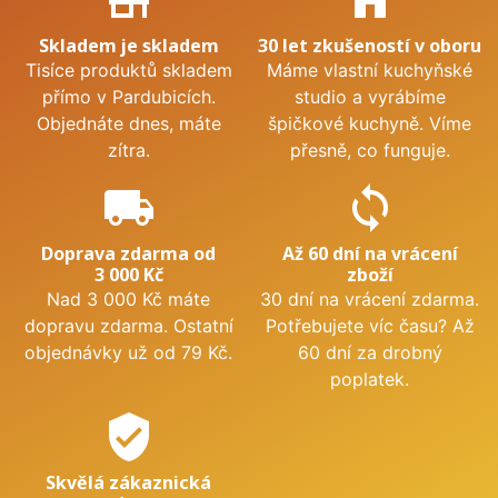
store_mall_directory
home
Skladem je skladem
30 let zkušeností v oboru
Tisíce produktů skladem
Máme vlastní kuchyňské
přímo v Pardubicích.
studio a vyrábíme
Objednáte dnes, máte
špičkové kuchyně. Víme
zítra.
přesně, co funguje.
local_shipping
sync
Doprava zdarma od
Až 60 dní na vrácení
3 000 Kč
zboží
Nad 3 000 Kč máte
30 dní na vrácení zdarma.
dopravu zdarma. Ostatní
Potřebujete víc času? Až
objednávky už od 79 Kč.
60 dní za drobný
poplatek.
verified_user
Skvělá zákaznická