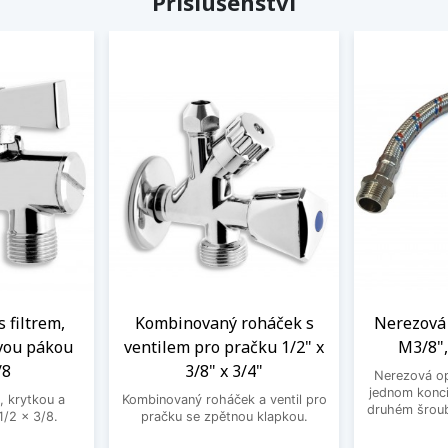
Příslušenství
s filtrem,
Kombinovaný roháček s
Nerezová 
vou pákou
ventilem pro pračku 1/2" x
M3/8",
/8
3/8" x 3/4"
Nerezová op
jednom konci
, krytkou a
Kombinovaný roháček a ventil pro
druhém šroub
/2 x 3/8.
pračku se zpětnou klapkou.