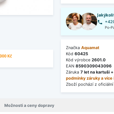
Jakýkol
+420
phone
Po-Pá
Značka
Aquamat
Kód
60425
000 Kč
Kód výrobce
2601.0
EAN
8590309043096
Záruka
7 let na kartuši 
podmínky záruky a více 
Zboží pochází z oficiální
Možnosti a ceny dopravy