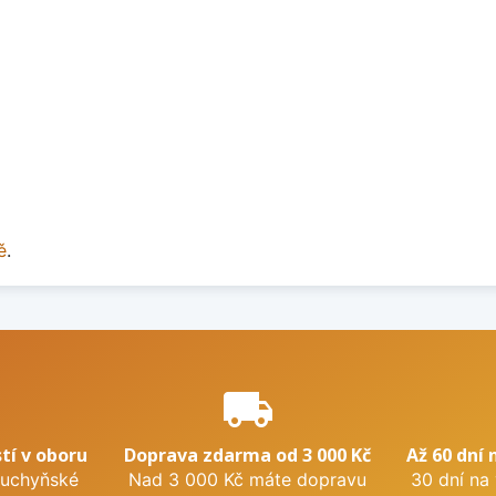
ě
.
e
local_shipping
tí v oboru
Doprava zdarma od 3 000 Kč
Až 60 dní 
kuchyňské
Nad 3 000 Kč máte dopravu
30 dní na