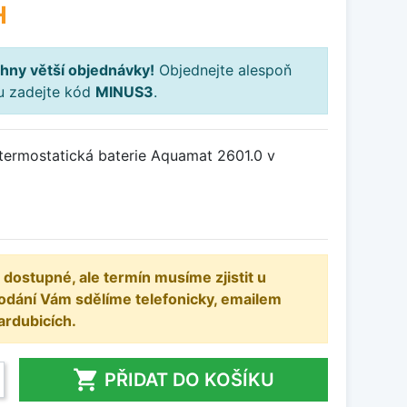
H
hny větší objednávky!
Objednejte alespoň
ku zadejte kód
MINUS3
.
ermostatická baterie Aquamat 2601.0 v
 dostupné, ale termín musíme zjistit u
odání Vám sdělíme telefonicky, emailem
ardubicích.

PŘIDAT DO KOŠÍKU