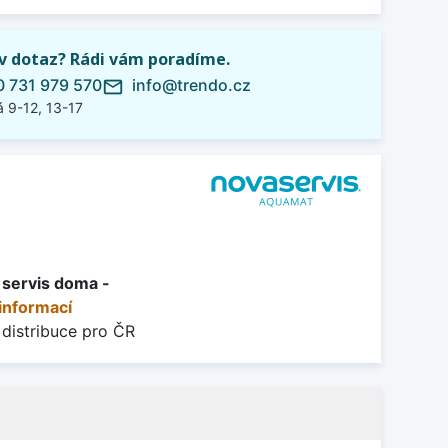
iv dotaz? Rádi vám poradíme.
 731 979 570
info@trendo.cz
mail_outline
 9-12, 13-17
+ servis doma -
informací
 distribuce pro ČR