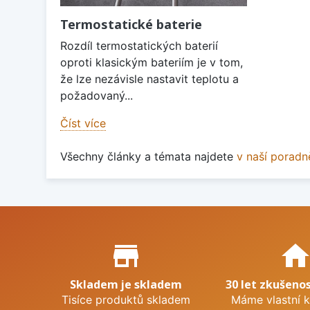
Termostatické baterie
Rozdíl termostatických baterií
oproti klasickým bateriím je v tom,
že lze nezávisle nastavit teplotu a
požadovaný...
Číst více
Všechny články a témata najdete
v naší poradn
Proč nakupovat u nás?
store_mall_directory
hom
Skladem je skladem
30 let zkušenos
Tisíce produktů skladem
Máme vlastní 