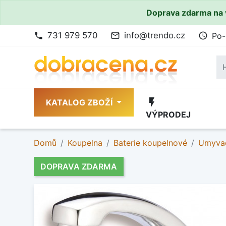
Doprava zdarma na 
731 979 570
info@trendo.cz
Po-
phone
mail_outline
access_time
flash_on
KATALOG ZBOŽÍ
VÝPRODEJ
Domů
Koupelna
Baterie koupelnové
Umyvad
DOPRAVA ZDARMA