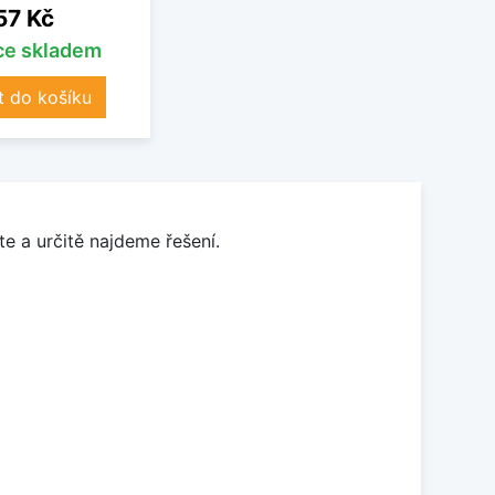
Cena
57 Kč
íce skladem
t do košíku
e a určitě najdeme řešení.