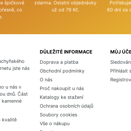
me špičkové
zdarma. Ostatní objednávky
Potřebuje
přesně, co
už od 79 Kč.
60 dní za 
e.
DŮLEŽITÉ INFORMACE
MŮJ ÚČ
kuchyňského
Doprava a platba
Sledován
rnetu jste nás
Obchodní podmínky
Přihlásit 
O nás
Registrov
o u nás v
Proč nakoupit u nás
vou dnů. Část
Katalogy ke stažení
ší kamenné
Ochrana osobních údajů
Soubory cookies
 kvalitě
Vše o nákupu