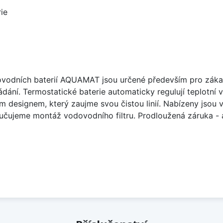
ie
ovodních baterií AQUAMAT jsou určené především pro zákaz
ání. Termostatické baterie automaticky regulují teplotní 
ým designem, který zaujme svou čistou linií. Nabízeny jsou
ručujeme montáž vodovodního filtru. Prodloužená záruka - až