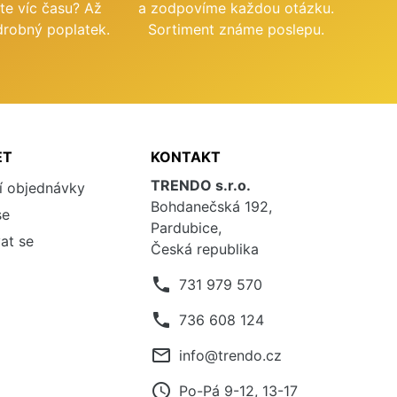
te víc času? Až
a zodpovíme každou otázku.
drobný poplatek.
Sortiment známe poslepu.
ET
KONTAKT
TRENDO s.r.o.
í objednávky
Bohdanečská 192,
se
Pardubice,
at se
Česká republika
phone
731 979 570
phone
736 608 124
mail_outline
info@trendo.cz
access_time
Po-Pá 9-12, 13-17