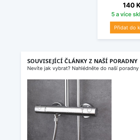
Cena
140 
5 a více s
Přidat do 
SOUVISEJÍCÍ ČLÁNKY Z NAŠÍ PORADNY
Nevíte jak vybrat? Nahlédněte do naší poradny 