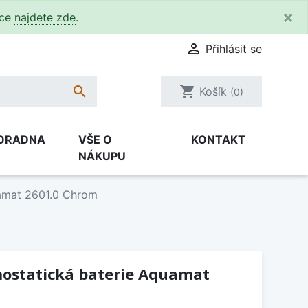
×
kce
najdete zde
.

Přihlásit se

shopping_cart
Košík
(0)
ORADNA
VŠE O
KONTAKT
NÁKUPU
uamat 2601.0 Chrom
ostatická baterie Aquamat