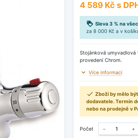
4 589 Kč
s DP
loyalty
Sleva 3 % na všec
za 8 000 Kč a v koší
Stojánková umyvadlová t
provedení Chrom.
expand_more
Více informací

Zboží by mělo být
dodavatele. Termín d
nebo na prodejně v P
Počet
−
+