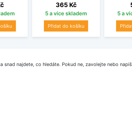
Cena
Kč
365 Kč
kladem
5 a více skladem
5 a v
košíku
Přidat do košíku
Přida
a snad najdete, co hledáte. Pokud ne, zavolejte nebo napišt