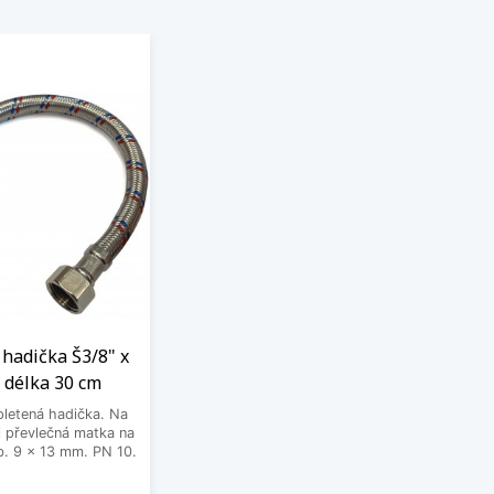
hadička Š3/8" x
 délka 30 cm
letená hadička. Na
 převlečná matka na
. 9 x 13 mm. PN 10.