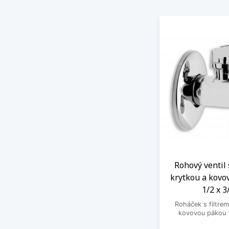
Rohový ventil 
krytkou a kovo
1/2 x 3
Roháček s filtrem
kovovou pákou 1