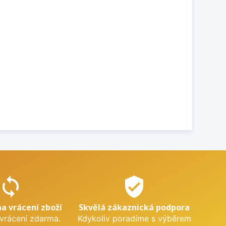
sync
verified_user
na vrácení zboží
Skvělá zákaznická podpora
 vrácení zdarma.
Kdykoliv poradíme s výběrem