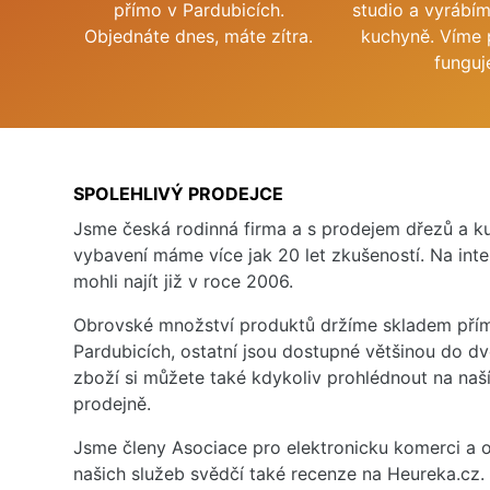
přímo v Pardubicích.
studio a vyrábí
Objednáte dnes, máte zítra.
kuchyně. Víme 
funguj
SPOLEHLIVÝ PRODEJCE
Jsme česká rodinná firma a s prodejem dřezů a 
vybavení máme více jak 20 let zkušeností. Na inte
mohli najít již v roce 2006.
Obrovské množství produktů držíme skladem přím
Pardubicích, ostatní jsou dostupné většinou do d
zboží si můžete také kdykoliv prohlédnout na na
prodejně.
Jsme členy Asociace pro elektronicku komerci a o
našich služeb svědčí také recenze na Heureka.cz.