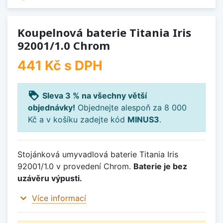
Koupelnová baterie Titania Iris
92001/1.0 Chrom
441 Kč
s DPH
loyalty
Sleva 3 % na všechny větší
objednávky!
Objednejte alespoň za 8 000
Kč a v košíku zadejte kód
MINUS3
.
Stojánková umyvadlová baterie Titania Iris
92001/1.0 v provedení Chrom.
Baterie je bez
uzávěru výpusti.
expand_more
Více informací