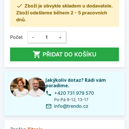

Zboží je obvykle skladem u dodavatele.
Zboží odešleme během 2 - 5 pracovních
dnů.
Počet
−
+

PŘIDAT DO KOŠÍKU
Jakýkoliv dotaz? Rádi vám
poradíme.
+420 731 979 570
phone
Po-Pá 9-12, 13-17
info@trendo.cz
mail_outline