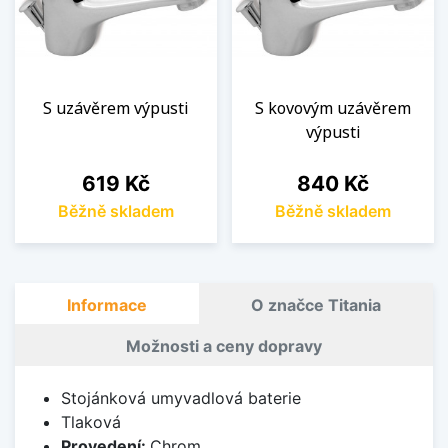
S uzávěrem výpusti
S kovovým uzávěrem
výpusti
Cena
Cena
619 Kč
840 Kč
Běžně skladem
Běžně skladem
Informace
O značce Titania
Možnosti a ceny dopravy
Stojánková umyvadlová baterie
Tlaková
Provedení:
Chrom