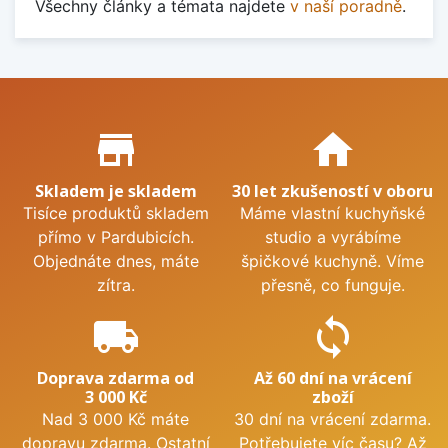
Všechny články a témata najdete
v naší poradně
.
Proč nakupovat u nás?
store_mall_directory
home
Skladem je skladem
30 let zkušeností v oboru
Tisíce produktů skladem
Máme vlastní kuchyňské
přímo v Pardubicích.
studio a vyrábíme
Objednáte dnes, máte
špičkové kuchyně. Víme
zítra.
přesně, co funguje.
local_shipping
sync
Doprava zdarma od
Až 60 dní na vrácení
3 000 Kč
zboží
Nad 3 000 Kč máte
30 dní na vrácení zdarma.
dopravu zdarma. Ostatní
Potřebujete víc času? Až