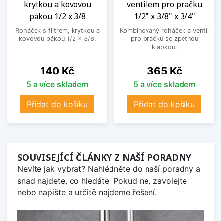
krytkou a kovovou
ventilem pro pračku
pákou 1/2 x 3/8
1/2" x 3/8" x 3/4"
Roháček s filtrem, krytkou a
Kombinovaný roháček a ventil
kovovou pákou 1/2 x 3/8.
pro pračku se zpětnou
klapkou.
Cena
Cena
140 Kč
365 Kč
5 a více skladem
5 a více skladem
Přidat do košíku
Přidat do košíku
SOUVISEJÍCÍ ČLÁNKY Z NAŠÍ PORADNY
Nevíte jak vybrat? Nahlédněte do naší poradny a
snad najdete, co hledáte. Pokud ne, zavolejte
nebo napište a určitě najdeme řešení.