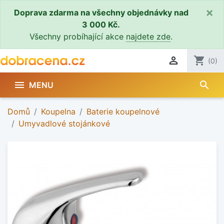
×
Doprava zdarma na všechny objednávky nad
3 000 Kč.
Všechny probíhající akce
najdete zde
.

shopping_cart
(0)
search

MENU
Domů
Koupelna
Baterie koupelnové
Umyvadlové stojánkové