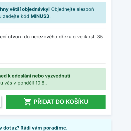
hny větší objednávky!
Objednejte alespoň
ku zadejte kód
MINUS3
.
ení otvoru do nerezového dřezu o velikosti 35
ned k odeslání nebo vyzvednutí
 u vás v pondělí 10.8..

PŘIDAT DO KOŠÍKU
iv dotaz? Rádi vám poradíme.