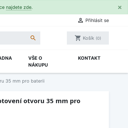
×
kce
najdete zde
.

Přihlásit se

shopping_cart
Košík
(0)
ADNA
VŠE O
KONTAKT
NÁKUPU
ru 35 mm pro baterii
otovení otvoru 35 mm pro