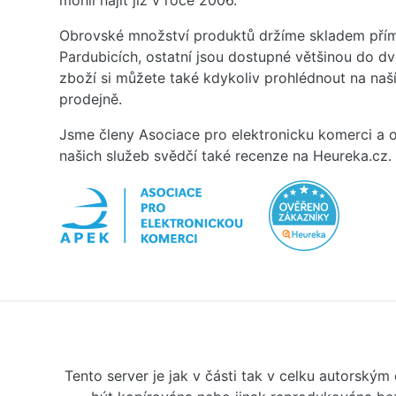
mohli najít již v roce 2006.
Obrovské množství produktů držíme skladem přím
Pardubicích, ostatní jsou dostupné většinou do d
zboží si můžete také kdykoliv prohlédnout na na
prodejně.
Jsme členy Asociace pro elektronicku komerci a o
našich služeb svědčí také recenze na Heureka.cz.
Tento server je jak v části tak v celku autorský