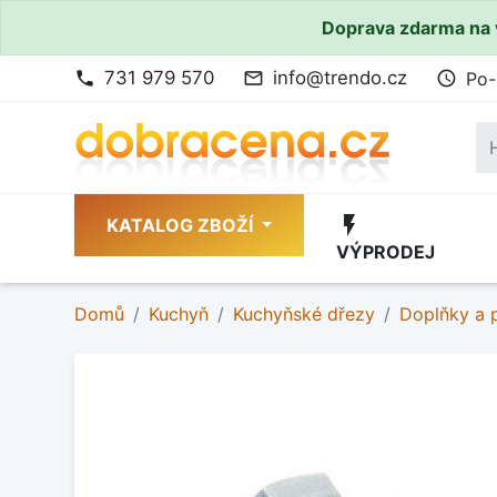
Doprava zdarma na 
731 979 570
info@trendo.cz
Po-
phone
mail_outline
access_time
flash_on
KATALOG ZBOŽÍ
VÝPRODEJ
Domů
Kuchyň
Kuchyňské dřezy
Doplňky a p