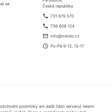
Pardubice,
at se
Česká republika
phone
731 979 570
phone
736 608 124
mail_outline
info@trendo.cz
access_time
Po-Pá 9-12, 13-17
 obchodní podmínky ani další části serveru) nesmí