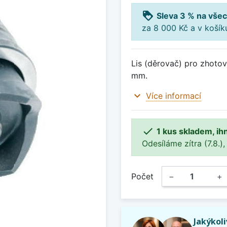
loyalty
Sleva 3 % na všec
za 8 000 Kč a v koší
Lis (děrovač) pro zhotov
mm.
expand_more
Více informací

1 kus skladem, ih
Odesíláme zítra (7.8.),
Počet
−
+
Jakýkol