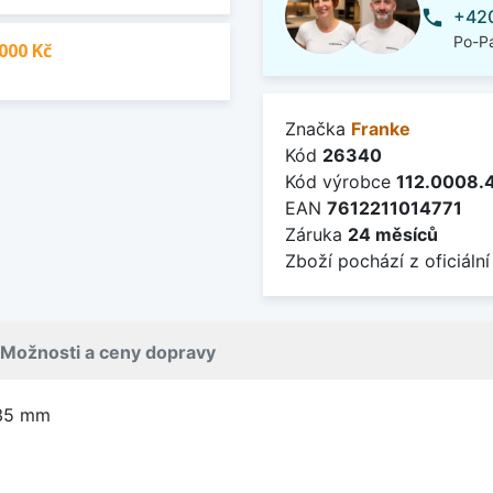
+420
phone
Po-Pá
000 Kč
Značka
Franke
Kód
26340
Kód výrobce
112.0008.
EAN
7612211014771
Záruka
24 měsíců
Zboží pochází z oficiální
Možnosti a ceny dopravy
 35 mm