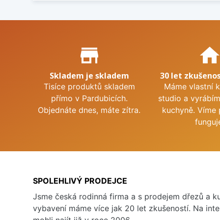
Proč nakupovat u nás?
store_mall_directory
hom
Skladem je skladem
30 let zkušenos
Tisíce produktů skladem
Máme vlastní 
přímo v Pardubicích.
studio a vyrábí
Objednáte dnes, máte zítra.
kuchyně. Víme 
funguj
SPOLEHLIVÝ PRODEJCE
Jsme česká rodinná firma a s prodejem dřezů a 
vybavení máme více jak 20 let zkušeností. Na inte