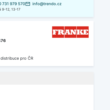
 731 979 570
info@trendo.cz
mail_outline
 9-12, 13-17
476
 distribuce pro ČR