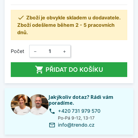

Zboží je obvykle skladem u dodavatele.
Zboží odešleme během 2 - 5 pracovních
dnů.
Počet
−
+

PŘIDAT DO KOŠÍKU
Jakýkoliv dotaz? Rádi vám
poradíme.
+420 731 979 570
phone
Po-Pá 9-12, 13-17
info@trendo.cz
mail_outline