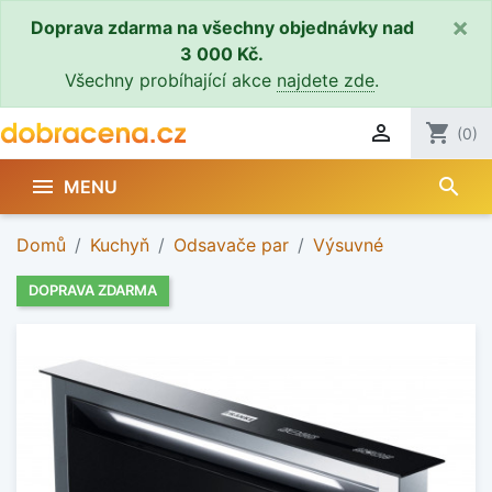
×
Doprava zdarma na všechny objednávky nad
3 000 Kč.
Všechny probíhající akce
najdete zde
.

shopping_cart
(0)
search

MENU
Domů
Kuchyň
Odsavače par
Výsuvné
DOPRAVA ZDARMA