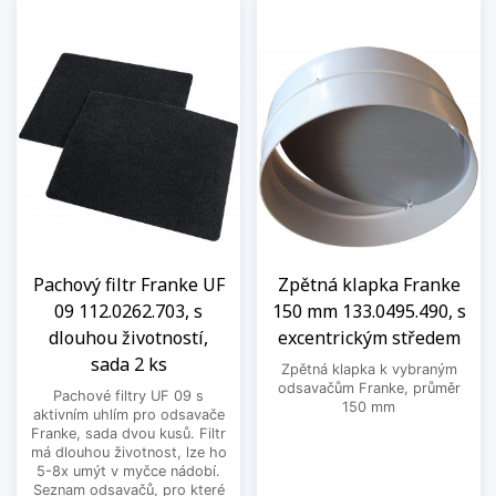
Pachový filtr Franke UF
Zpětná klapka Franke
09 112.0262.703, s
150 mm 133.0495.490, s
dlouhou životností,
excentrickým středem
sada 2 ks
Zpětná klapka k vybraným
odsavačům Franke, průměr
Pachové filtry UF 09 s
150 mm
aktivním uhlím pro odsavače
Franke, sada dvou kusů. Filtr
má dlouhou životnost, lze ho
5-8x umýt v myčce nádobí.
Seznam odsavačů, pro které