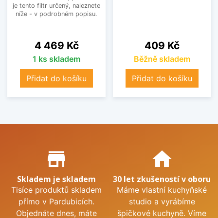
je tento filtr určený, naleznete
níže - v podrobném popisu.
Cena
Cena
4 469 Kč
409 Kč
1 ks skladem
Běžně skladem
Přidat do košíku
Přidat do košíku
Proč nakupovat u nás?
store_mall_directory
home
Skladem je skladem
30 let zkušeností v oboru
Tisíce produktů skladem
Máme vlastní kuchyňské
přímo v Pardubicích.
studio a vyrábíme
Objednáte dnes, máte
špičkové kuchyně. Víme