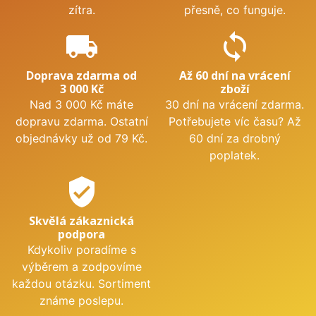
zítra.
přesně, co funguje.
local_shipping
sync
Doprava zdarma od
Až 60 dní na vrácení
3 000 Kč
zboží
Nad 3 000 Kč máte
30 dní na vrácení zdarma.
dopravu zdarma. Ostatní
Potřebujete víc času? Až
objednávky už od 79 Kč.
60 dní za drobný
poplatek.
verified_user
Skvělá zákaznická
podpora
Kdykoliv poradíme s
výběrem a zodpovíme
každou otázku. Sortiment
známe poslepu.