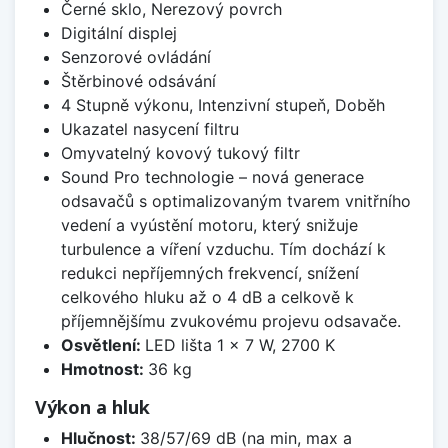
Černé sklo, Nerezový povrch
Digitální displej
Senzorové ovládání
Štěrbinové odsávání
4 Stupně výkonu, Intenzivní stupeň, Doběh
Ukazatel nasycení filtru
Omyvatelný kovový tukový filtr
Sound Pro technologie – nová generace
odsavačů s optimalizovaným tvarem vnitřního
vedení a vyústění motoru, který snižuje
turbulence a víření vzduchu. Tím dochází k
redukci nepříjemných frekvencí, snížení
celkového hluku až o 4 dB a celkově k
příjemnějšímu zvukovému projevu odsavače.
Osvětlení:
LED lišta 1 × 7 W, 2700 K
Hmotnost:
36 kg
Výkon a hluk
Hlučnost:
38/57/69 dB (na min, max a