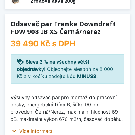
Zrnková káva 200g
Odsavač par Franke Downdraft
FDW 908 IB XS Černá/nerez
39 490 Kč
s DPH
loyalty
Sleva 3 % na všechny větší
objednávky!
Objednejte alespoň za 8 000
Kč a v košíku zadejte kód
MINUS3
.
Výsuvný odsavač par pro montáž do pracovní
desky, energetická třída B, šířka 90 cm,
provedení Černá/Nerez, maximální hlučnost 69
dB, maximální výkon 670 m3/h, časovač doběhu.
expand_more
Více informací