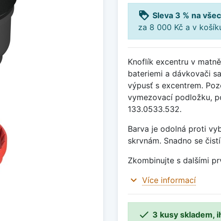
loyalty
Sleva 3 % na všec
za 8 000 Kč a v koší
Knoflík excentru v matně
bateriemi a dávkovači sa
výpusť s excentrem. Pozo
vymezovací podložku, pok
133.0533.532.
Barva je odolná proti vy
skrvnám. Snadno se čistí
Zkombinujte s dalšími pr
expand_more
Více informací

3 kusy skladem, i