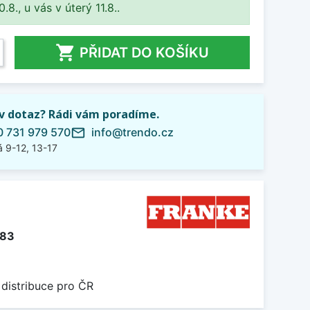
8., u vás v úterý 11.8..

PŘIDAT DO KOŠÍKU
iv dotaz? Rádi vám poradíme.
 731 979 570
info@trendo.cz
mail_outline
 9-12, 13-17
383
 distribuce pro ČR