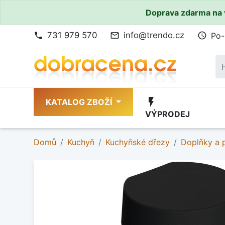
Doprava zdarma na 
731 979 570
info@trendo.cz
Po-
phone
mail_outline
access_time
flash_on
KATALOG ZBOŽÍ
VÝPRODEJ
Domů
Kuchyň
Kuchyňské dřezy
Doplňky a p