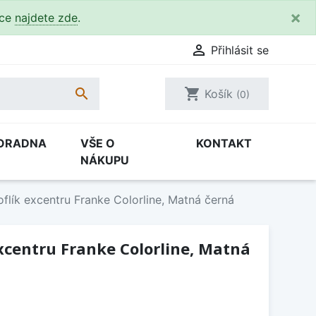
×
kce
najdete zde
.

Přihlásit se

shopping_cart
Košík
(0)
ORADNA
VŠE O
KONTAKT
NÁKUPU
flík excentru Franke Colorline, Matná černá
xcentru Franke Colorline, Matná