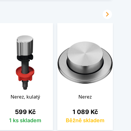

Nerez, kulatý
Nerez
Cena
Cena
599 Kč
1 089 Kč
1 ks skladem
Běžně skladem