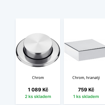
Chrom
Chrom, hranatý
Cena
Cena
1 089 Kč
759 Kč
2 ks skladem
1 ks skladem