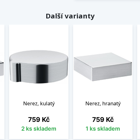
Další varianty
Nerez, kulatý
Nerez, hranatý
Cena
Cena
759 Kč
759 Kč
2 ks skladem
1 ks skladem