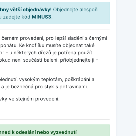
hny větší objednávky!
Objednejte alespoň
ku zadejte kód
MINUS3
.
 černém provedení, pro lepší sladění s černými
ponátu. Ke knoflíku musíte objednat také
r - u některých dřezů je potřeba použít
ud není součástí balení, přiobjednejte ji -
blednutí, vysokým teplotám, poškrábání a
 a je bezpečná pro styk s potravinami.
vky ve stejném provedení.
hned k odeslání nebo vyzvednutí