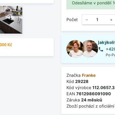
Odesíláme v pondělí 10.
Počet
−
+
Jakýkol
000 Kč
+420
phone
Po-Pá
Značka
Franke
Kód
29228
Kód výrobce
112.0657.
EAN
7612986091090
Záruka
24 měsíců
Zboží pochází z oficiální