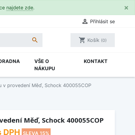
×
kce
najdete zde
.

Přihlásit se

shopping_cart
Košík
(0)
ORADNA
VŠE O
KONTAKT
NÁKUPU
zu v provedení Měď, Schock 400055COP
rovedení Měď, Schock 400055COP
s DPH
SLEVA 15%