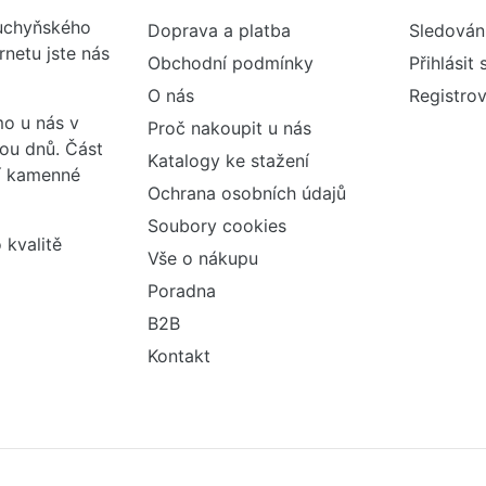
kuchyňského
Doprava a platba
Sledován
rnetu jste nás
Obchodní podmínky
Přihlásit 
O nás
Registrov
o u nás v
Proč nakoupit u nás
vou dnů. Část
Katalogy ke stažení
ší kamenné
Ochrana osobních údajů
Soubory cookies
 kvalitě
Vše o nákupu
Poradna
B2B
Kontakt