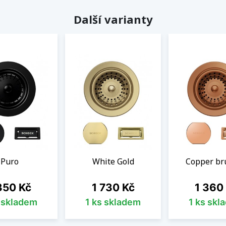
Další varianty
Puro
White Gold
Copper br
na
Cena
Cena
350 Kč
1 730 Kč
1 360
s skladem
1 ks skladem
1 ks skl