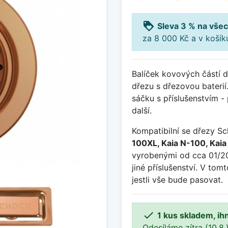
loyalty
Sleva 3 % na všec
za 8 000 Kč a v koší
Balíček kovových částí 
dřezu s dřezovou baterií
sáčku s příslušenstvím - 
další.
Kompatibilní se dřezy S
100XL, Kaia N-100, Kai
vyrobenými od cca 01/20
jiné příslušenství. V to
jestli vše bude pasovat.

1 kus skladem, ih
Odesíláme zítra (10.8.)