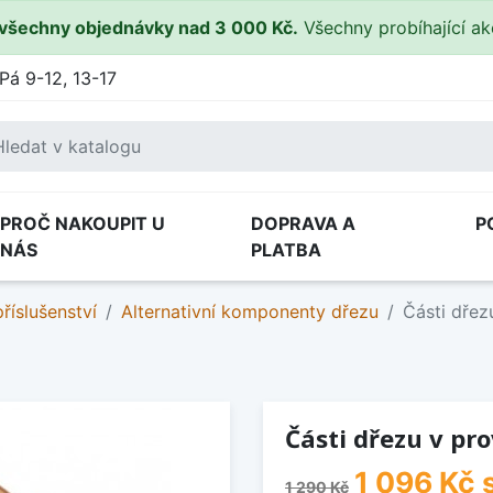
všechny objednávky nad 3 000 Kč.
Všechny probíhající a
Pá 9-12, 13-17
PROČ NAKOUPIT U
DOPRAVA A
P
NÁS
PLATBA
říslušenství
Alternativní komponenty dřezu
Části dře
Části dřezu v p
1 096 Kč
1 290 Kč