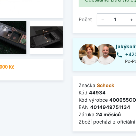
Počet
−
+
Jakýkol
+420
phone
Po-Pá
000 Kč
Značka
Schock
Kód
44934
Kód výrobce
400055CO
EAN
4014949751134
Záruka
24 měsíců
Zboží pochází z oficiální