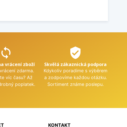
sync
verified_user
na vrácení zboží
Skvělá zákaznická podpora
 vrácení zdarma.
Kdykoliv poradíme s výběrem
te víc času? Až
a zodpovíme každou otázku.
drobný poplatek.
Sortiment známe poslepu.
ET
KONTAKT