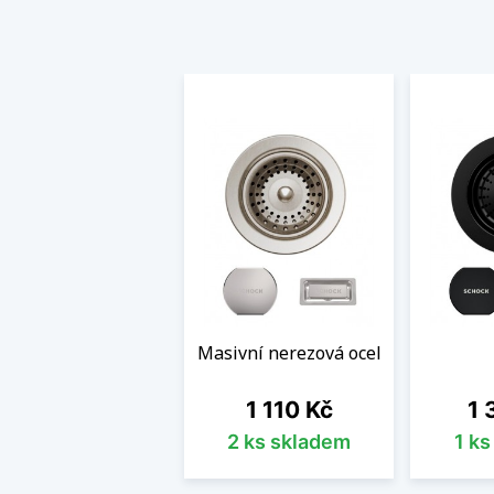
Masivní nerezová ocel
Cena
Ce
1 110 Kč
1 
2 ks skladem
1 k