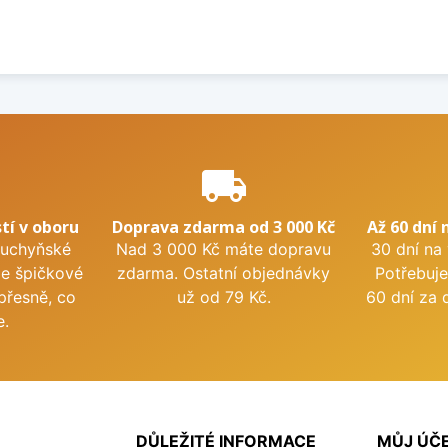
e
local_shipping
tí v oboru
Doprava zdarma od 3 000 Kč
Až 60 dní 
kuchyňské
Nad 3 000 Kč máte dopravu
30 dní na
me špičkové
zdarma. Ostatní objednávky
Potřebuje
přesně, co
už od 79 Kč.
60 dní za 
e.
DŮLEŽITÉ INFORMACE
MŮJ ÚČ