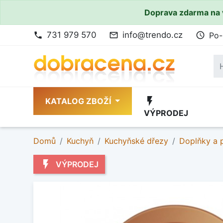
Doprava zdarma na 
731 979 570
info@trendo.cz
Po-
phone
mail_outline
access_time
flash_on
KATALOG ZBOŽÍ
VÝPRODEJ
Domů
Kuchyň
Kuchyňské dřezy
Doplňky a p
flash_on
VÝPRODEJ