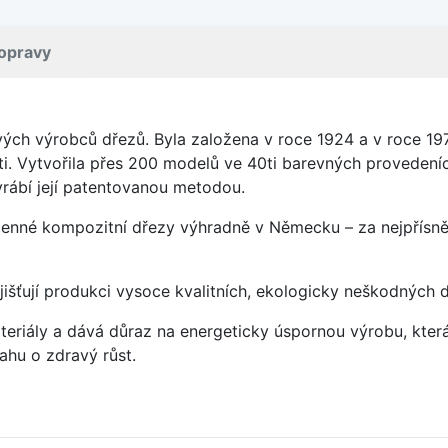
opravy
vých výrobců dřezů. Byla založena v roce 1924 a v roce 19
ti. Vytvořila přes 200 modelů ve 40ti barevných provedeních
rábí její patentovanou metodou.
enné kompozitní dřezy výhradně v Německu – za nejpřísněj
jišťují produkci vysoce kvalitních, ekologicky neškodných 
eriály a dává důraz na energeticky úspornou výrobu, která 
hu o zdravý růst.