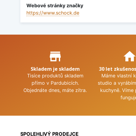
Webové stránky značky
https://www.schock.de
Proč nakupovat u nás?
store_mall_directory
hom
Skladem je skladem
30 let zkušenos
Tisíce produktů skladem
Máme vlastní 
přímo v Pardubicích.
studio a vyrábí
Objednáte dnes, máte zítra.
kuchyně. Víme 
funguj
SPOLEHLIVÝ PRODEJCE