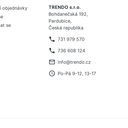
TRENDO s.r.o.
í objednávky
Bohdanečská 192,
se
Pardubice,
at se
Česká republika
phone
731 979 570
phone
736 608 124
mail_outline
info@trendo.cz
access_time
Po-Pá 9-12, 13-17