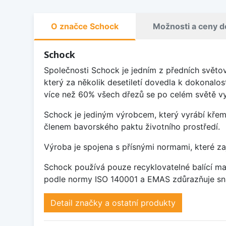
O značce Schock
Možnosti a ceny d
Schock
Společnosti Schock je jedním z předních světo
který za několik desetiletí dovedla k dokonalos
více než 60% všech dřezů se po celém světě vy
Schock je jediným výrobcem, který vyrábí křem
členem bavorského paktu životního prostředí.
Výroba je spojena s přísnými normami, které za
Schock používá pouze recyklovatelné balící mat
podle normy ISO 140001 a EMAS zdůrazňuje sna
Detail značky a ostatní produkty