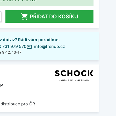

PŘIDAT DO KOŠÍKU
iv dotaz? Rádi vám poradíme.
 731 979 570
info@trendo.cz
mail_outline
 9-12, 13-17
P
 distribuce pro ČR