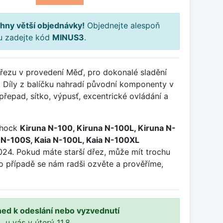
hny větší objednávky!
Objednejte alespoň
ku zadejte kód
MINUS3
.
dřezu v provedení Měď, pro dokonalé sladění
. Díly z balíčku nahradí původní komponenty v
přepad, sítko, výpusť, excentrické ovládání a
chock
Kiruna N-100, Kiruna N-100L, Kiruna N-
a N-100S, Kaia N-100L, Kaia N-100XL
24. Pokud máte starší dřez, může mít trochu
mto případě se nám radši ozvěte a prověříme,
ned k odeslání nebo vyzvednutí
, u vás v úterý 11.8..