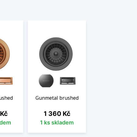
ushed
Gunmetal brushed
Cena
 Kč
1 360 Kč
adem
1 ks skladem