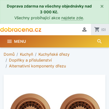
×
Doprava zdarma na všechny objednávky nad
3 000 Kč.
Všechny probíhající akce
najdete zde
.

shopping_cart
(0)
search

MENU
Domů
Kuchyň
Kuchyňské dřezy
Doplňky a příslušenství
Alternativní komponenty dřezu