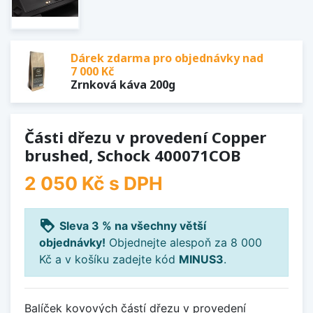
Dárek zdarma pro objednávky nad
7 000 Kč
Zrnková káva 200g
Části dřezu v provedení Copper
brushed, Schock 400071COB
2 050 Kč
s DPH
loyalty
Sleva 3 % na všechny větší
objednávky!
Objednejte alespoň za 8 000
Kč a v košíku zadejte kód
MINUS3
.
Balíček kovových částí dřezu v provedení