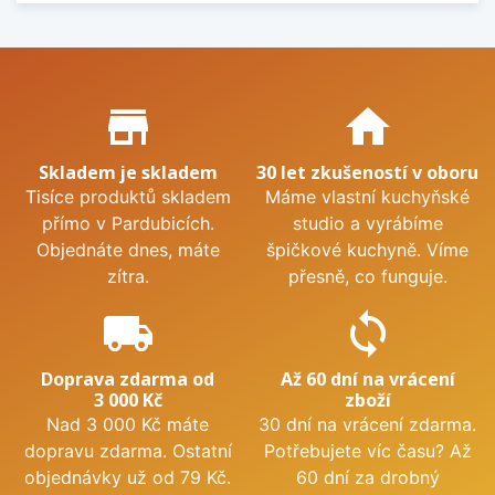
Proč nakupovat u nás?
store_mall_directory
home
Skladem je skladem
30 let zkušeností v oboru
Tisíce produktů skladem
Máme vlastní kuchyňské
přímo v Pardubicích.
studio a vyrábíme
Objednáte dnes, máte
špičkové kuchyně. Víme
zítra.
přesně, co funguje.
local_shipping
sync
Doprava zdarma od
Až 60 dní na vrácení
3 000 Kč
zboží
Nad 3 000 Kč máte
30 dní na vrácení zdarma.
dopravu zdarma. Ostatní
Potřebujete víc času? Až
objednávky už od 79 Kč.
60 dní za drobný