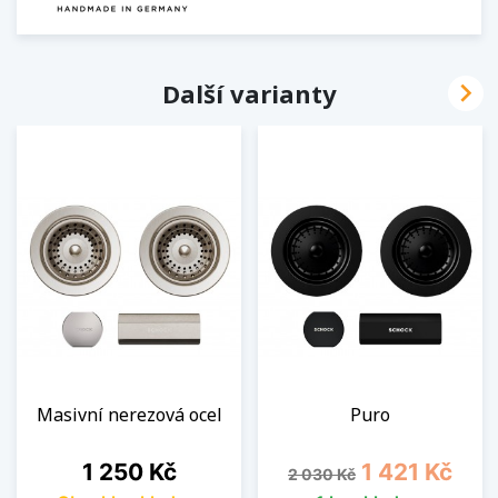

Další varianty
Masivní nerezová ocel
Puro
Cena
Běžná cena
Cena
1 250 Kč
1 421 Kč
2 030 Kč