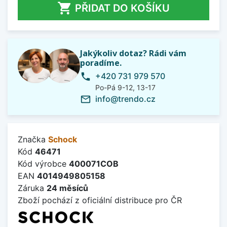

PŘIDAT DO KOŠÍKU
Jakýkoliv dotaz? Rádi vám
poradíme.
+420 731 979 570
phone
Po-Pá 9-12, 13-17
info@trendo.cz
mail_outline
Značka
Schock
Kód
46471
Kód výrobce
400071COB
EAN
4014949805158
Záruka
24 měsíců
Zboží pochází z oficiální distribuce pro ČR