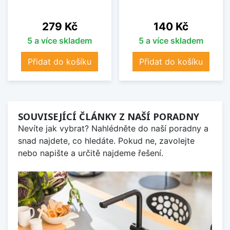
Cena
Cena
279 Kč
140 Kč
5 a více skladem
5 a více skladem
Přidat do košíku
Přidat do košíku
SOUVISEJÍCÍ ČLÁNKY Z NAŠÍ PORADNY
Nevíte jak vybrat? Nahlédněte do naší poradny a
snad najdete, co hledáte. Pokud ne, zavolejte
nebo napište a určitě najdeme řešení.