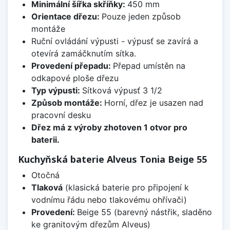
Minimální šířka skříňky:
450 mm
Orientace dřezu:
Pouze jeden způsob
montáže
Ruční ovládání výpusti - výpusť se zavírá a
otevírá zamáčknutím sítka.
Provedení přepadu:
Přepad umístěn na
odkapové ploše dřezu
Typ výpusti:
Sítková výpusť 3 1/2
Způsob montáže:
Horní, dřez je usazen nad
pracovní desku
Dřez má z výroby zhotoven 1 otvor pro
baterii.
Kuchyňská baterie Alveus Tonia Beige 55
Otočná
Tlaková
(klasická baterie pro připojení k
vodnímu řádu nebo tlakovému ohřívači)
Provedení:
Beige 55 (barevný nástřik, sladěno
ke granitovým dřezům Alveus)