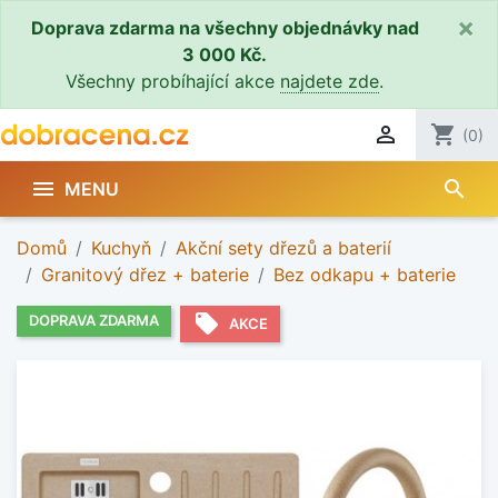
×
Doprava zdarma na všechny objednávky nad
3 000 Kč.
Všechny probíhající akce
najdete zde
.

shopping_cart
(0)
search

MENU
Domů
Kuchyň
Akční sety dřezů a baterií
Granitový dřez + baterie
Bez odkapu + baterie
local_offer
DOPRAVA ZDARMA
AKCE