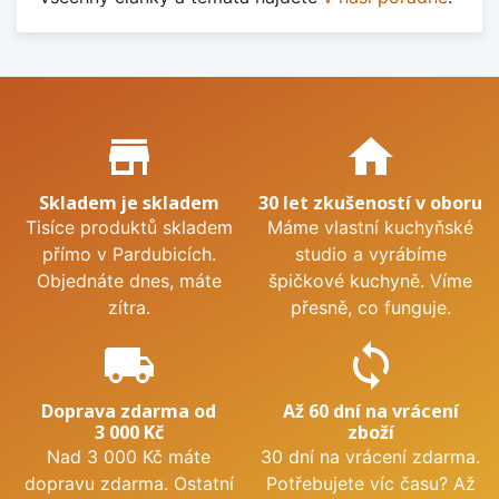
Proč nakupovat u nás?
store_mall_directory
home
Skladem je skladem
30 let zkušeností v oboru
Tisíce produktů skladem
Máme vlastní kuchyňské
přímo v Pardubicích.
studio a vyrábíme
Objednáte dnes, máte
špičkové kuchyně. Víme
zítra.
přesně, co funguje.
local_shipping
sync
Doprava zdarma od
Až 60 dní na vrácení
3 000 Kč
zboží
Nad 3 000 Kč máte
30 dní na vrácení zdarma.
dopravu zdarma. Ostatní
Potřebujete víc času? Až