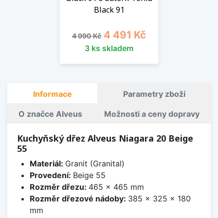
Black 91
Běžná cena
Cena
4 491 Kč
4 990 Kč
3 ks skladem
Informace
Parametry zboží
O značce Alveus
Možnosti a ceny dopravy
Kuchyňský dřez Alveus Niagara 20 Beige
55
Materiál:
Granit (Granital)
Provedení:
Beige 55
Rozměr dřezu:
465 x 465 mm
Rozměr dřezové nádoby:
385 x 325 x 180
mm