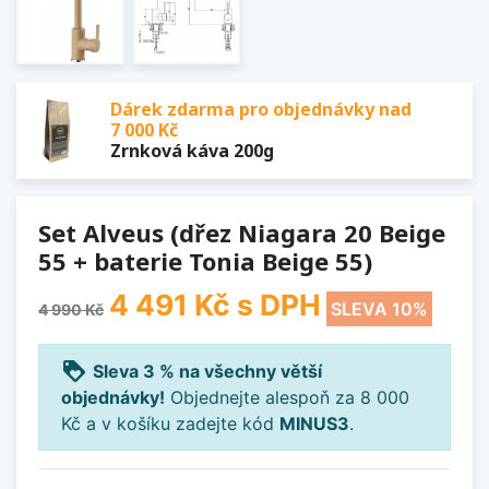
Dárek zdarma pro objednávky nad
7 000 Kč
Zrnková káva 200g
Set Alveus (dřez Niagara 20 Beige
55 + baterie Tonia Beige 55)
4 491 Kč
s DPH
SLEVA 10%
4 990 Kč
loyalty
Sleva 3 % na všechny větší
objednávky!
Objednejte alespoň za 8 000
Kč a v košíku zadejte kód
MINUS3
.