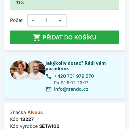
11.8..
Počet
−
+

PŘIDAT DO KOŠÍKU
Jakýkoliv dotaz? Rádi vám
poradíme.
+420 731 979 570
phone
Po-Pá 9-12, 13-17
info@trendo.cz
mail_outline
Značka
Alveus
Kód
13227
Kód výrobce
SETA102