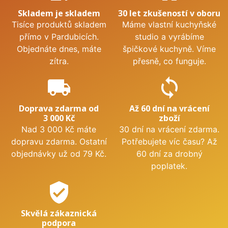
Skladem je skladem
30 let zkušeností v oboru
Tisíce produktů skladem
Máme vlastní kuchyňské
přímo v Pardubicích.
studio a vyrábíme
Objednáte dnes, máte
špičkové kuchyně. Víme
zítra.
přesně, co funguje.
local_shipping
sync
Doprava zdarma od
Až 60 dní na vrácení
3 000 Kč
zboží
Nad 3 000 Kč máte
30 dní na vrácení zdarma.
dopravu zdarma. Ostatní
Potřebujete víc času? Až
objednávky už od 79 Kč.
60 dní za drobný
poplatek.
verified_user
Skvělá zákaznická
podpora