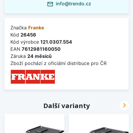
info@trendo.cz
mail_outline
Značka
Franke
Kód
26456
Kód výrobce
121.0307.554
EAN
7612981160050
Záruka
24 měsíců
Zboží pochází z oficiální distribuce pro ČR

Další varianty