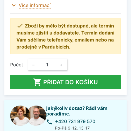
expand_more
Více informací

Zboží by mělo být dostupné, ale termín
musíme zjistit u dodavatele. Termín dodání
Vám sdělíme telefonicky, emailem nebo na
prodejně v Pardubicích.
Počet
−
+

PŘIDAT DO KOŠÍKU
Jakýkoliv dotaz? Rádi vám
poradíme.
+420 731 979 570
phone
Po-Pá 9-12, 13-17