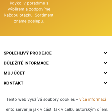
Kdykoliv poradíme s
výběrem a zodpovíme
každou otázku. Sortiment
známe poslepu.
SPOLEHLIVÝ PRODEJCE
DŮLEŽITÉ INFORMACE
MŮJ ÚČET
KONTAKT
Tento web využívá soubory cookies –
více informací
Tento server je jak v části tak v celku autorským dílem.