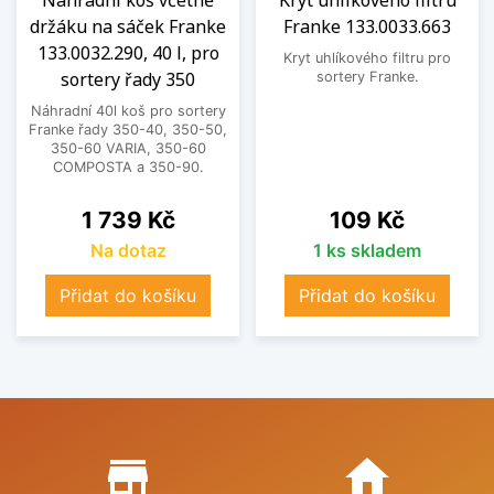
držáku na sáček Franke
Franke 133.0033.663
133.0032.290, 40 l, pro
Kryt uhlíkového filtru pro
sortery řady 350
sortery Franke.
Náhradní 40l koš pro sortery
Franke řady 350-40, 350-50,
350-60 VARIA, 350-60
COMPOSTA a 350-90.
Cena
Cena
1 739 Kč
109 Kč
Na dotaz
1 ks skladem
Přidat do košíku
Přidat do košíku
Proč nakupovat u nás?
store_mall_directory
home