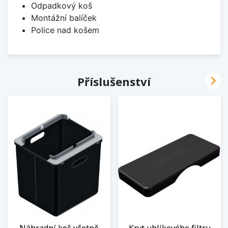
Odpadkový koš
Montážní balíček
Police nad košem

Příslušenství
Náhradní koš včetně
Kryt uhlíkového filtru