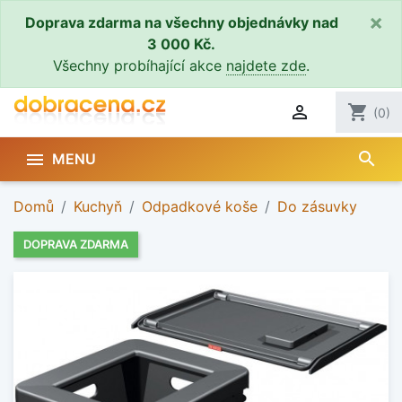
×
Doprava zdarma na všechny objednávky nad
3 000 Kč.
Všechny probíhající akce
najdete zde
.

shopping_cart
(0)
search

MENU
Domů
Kuchyň
Odpadkové koše
Do zásuvky
DOPRAVA ZDARMA