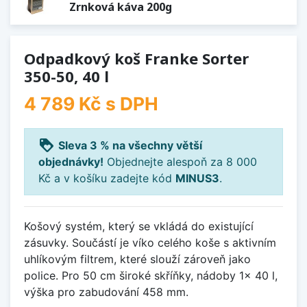
Zrnková káva 200g
Odpadkový koš Franke Sorter
350-50, 40 l
4 789 Kč
s DPH
loyalty
Sleva 3 % na všechny větší
objednávky!
Objednejte alespoň za 8 000
Kč a v košíku zadejte kód
MINUS3
.
Košový systém, který se vkládá do existující
zásuvky. Součástí je víko celého koše s aktivním
uhlíkovým filtrem, které slouží zároveň jako
police. Pro 50 cm široké skříňky, nádoby 1x 40 l,
výška pro zabudování 458 mm.