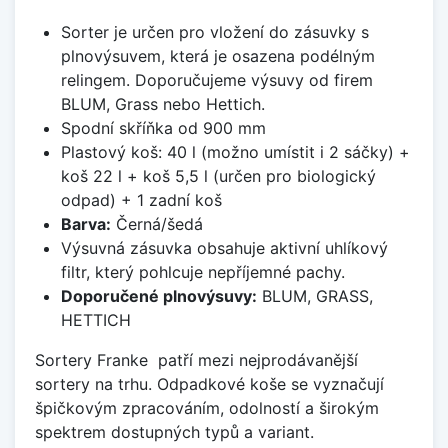
Sorter je určen pro vložení do zásuvky s
plnovýsuvem, která je osazena podélným
relingem. Doporučujeme výsuvy od firem
BLUM, Grass nebo Hettich.
Spodní skříňka od 900 mm
Plastový koš: 40 l (možno umístit i 2 sáčky) +
koš 22 l + koš 5,5 l (určen pro biologický
odpad) + 1 zadní koš
Barva:
Černá/šedá
Výsuvná zásuvka obsahuje aktivní uhlíkový
filtr, který pohlcuje nepříjemné pachy.
Doporučené plnovýsuvy:
BLUM, GRASS,
HETTICH
Sortery Franke patří mezi nejprodávanější
sortery na trhu. Odpadkové koše se vyznačují
špičkovým zpracováním, odolností a širokým
spektrem dostupných typů a variant.