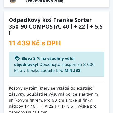
Zrnková káva 200g
Odpadkový koš Franke Sorter
350-90 COMPOSTA, 40 l + 22 l + 5,5
l
11 439 Kč
s DPH
loyalty
Sleva 3 % na všechny větší
objednávky!
Objednejte alespoň za 8 000
Kč a v košíku zadejte kód
MINUS3
.
Košový systém, který se vkládá do existující
zásuvky. Součástí je výsuvná police s aktivním
uhlíkovým filtrem. Pro 90 cm široké skříňky,
nádoby 1x 40 l + 1x 22 l + 1x 5,5 l, výška pro
zabudování 461 mm.