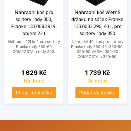
Náhradní koš pro
Náhradní koš včetně
sortery řady 300,
držáku na sáček Franke
Franke 133.0083.919,
133.0032.290, 40 l, pro
objem 22 l
sortery řady 350
Náhradní 22l koš pro sortery
Náhradní 40l koš pro sortery
Franke řady 350-60
Franke řady 350-40, 350-50,
COMPOSTA a řady 300.
350-60 VARIA, 350-60
COMPOSTA a 350-90.
Cena
Cena
1 629 Kč
1 739 Kč
Na dotaz
Na dotaz
Přidat do košíku
Přidat do košíku