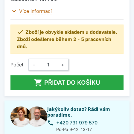
expand_more
Více informací

Zboží je obvykle skladem u dodavatele.
Zboží odešleme během 2 - 5 pracovních
dnů.
Počet
−
+

PŘIDAT DO KOŠÍKU
Jakýkoliv dotaz? Rádi vám
poradíme.
+420 731 979 570
phone
Po-Pá 9-12, 13-17