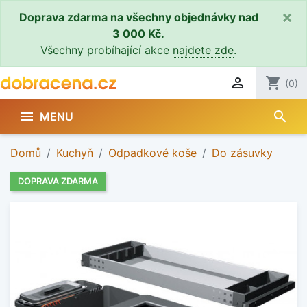
×
Doprava zdarma na všechny objednávky nad
3 000 Kč.
Všechny probíhající akce
najdete zde
.

shopping_cart
(0)
search

MENU
Domů
Kuchyň
Odpadkové koše
Do zásuvky
DOPRAVA ZDARMA