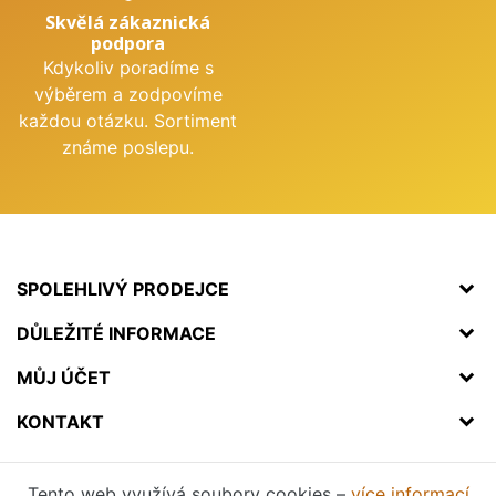
Skvělá zákaznická
podpora
Kdykoliv poradíme s
výběrem a zodpovíme
každou otázku. Sortiment
známe poslepu.
SPOLEHLIVÝ PRODEJCE
DŮLEŽITÉ INFORMACE
MŮJ ÚČET
KONTAKT
Tento web využívá soubory cookies –
více informací