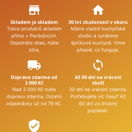
Proč nakupovat u nás?
store_mall_directory
home
Skladem je skladem
30 let zkušeností v oboru
Tisíce produktů skladem
Máme vlastní kuchyňské
přímo v Pardubicích.
studio a vyrábíme
Objednáte dnes, máte
špičkové kuchyně. Víme
zítra.
přesně, co funguje.
local_shipping
sync
Doprava zdarma od
Až 60 dní na vrácení
3 000 Kč
zboží
Nad 3 000 Kč máte
30 dní na vrácení zdarma.
dopravu zdarma. Ostatní
Potřebujete víc času? Až
objednávky už od 79 Kč.
60 dní za drobný
poplatek.
verified_user