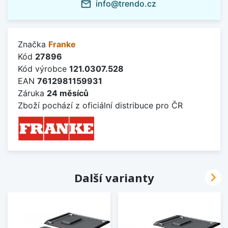
info@trendo.cz
mail_outline
Značka
Franke
Kód
27896
Kód výrobce
121.0307.528
EAN
7612981159931
Záruka
24 měsíců
Zboží pochází z oficiální distribuce pro ČR

Další varianty