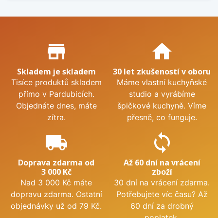
Proč nakupovat u nás?
store_mall_directory
home
Skladem je skladem
30 let zkušeností v oboru
Tisíce produktů skladem
Máme vlastní kuchyňské
přímo v Pardubicích.
studio a vyrábíme
Objednáte dnes, máte
špičkové kuchyně. Víme
zítra.
přesně, co funguje.
local_shipping
sync
Doprava zdarma od
Až 60 dní na vrácení
3 000 Kč
zboží
Nad 3 000 Kč máte
30 dní na vrácení zdarma.
dopravu zdarma. Ostatní
Potřebujete víc času? Až
objednávky už od 79 Kč.
60 dní za drobný
poplatek.