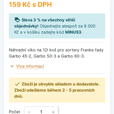
159 Kč
s DPH
loyalty
Sleva 3 % na všechny větší
objednávky!
Objednejte alespoň za 8 000
Kč a v košíku zadejte kód
MINUS3
.
Náhradní víko na 12l koš pro sortery Franke řady
Garbo 45-2, Garbo 50-3 a Garbo 60-3.
expand_more
Více informací

Zboží je obvykle skladem u dodavatele.
Zboží odešleme během 2 - 5 pracovních
dnů.
Počet
−
+