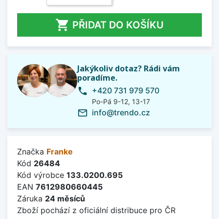

PŘIDAT DO KOŠÍKU
Jakýkoliv dotaz? Rádi vám
poradíme.
+420 731 979 570
phone
Po-Pá 9-12, 13-17
info@trendo.cz
mail_outline
Značka
Franke
Kód
26484
Kód výrobce
133.0200.695
EAN
7612980660445
Záruka
24 měsíců
Zboží pochází z oficiální distribuce pro ČR