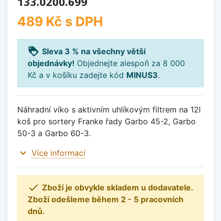
133.0200.699
489 Kč
s DPH
loyalty
Sleva 3 % na všechny větší
objednávky!
Objednejte alespoň za 8 000
Kč a v košíku zadejte kód
MINUS3
.
Náhradní víko s aktivním uhlíkovým filtrem na 12l
koš pro sortery Franke řady Garbo 45-2, Garbo
50-3 a Garbo 60-3.
expand_more
Více informací

Zboží je obvykle skladem u dodavatele.
Zboží odešleme během 2 - 5 pracovních
dnů.