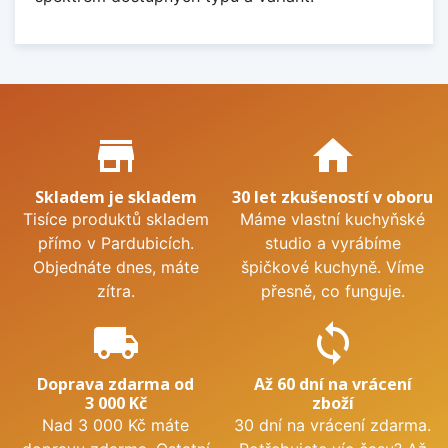
Proč nakupovat u nás?
store_mall_directory
home
Skladem je skladem
30 let zkušeností v oboru
Tisíce produktů skladem
Máme vlastní kuchyňské
přímo v Pardubicích.
studio a vyrábíme
Objednáte dnes, máte
špičkové kuchyně. Víme
zítra.
přesně, co funguje.
local_shipping
sync
Doprava zdarma od
Až 60 dní na vrácení
3 000 Kč
zboží
Nad 3 000 Kč máte
30 dní na vrácení zdarma.