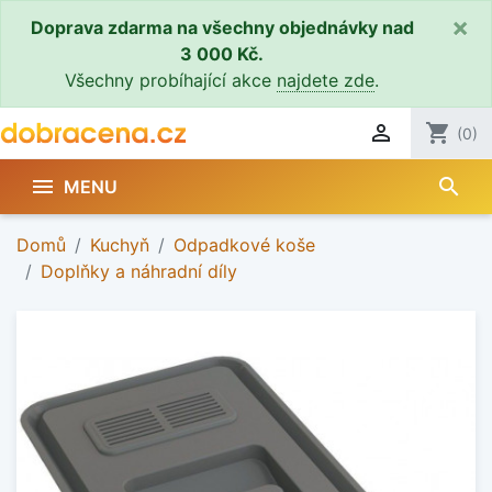
×
Doprava zdarma na všechny objednávky nad
3 000 Kč.
Všechny probíhající akce
najdete zde
.

shopping_cart
(0)
search

MENU
Domů
Kuchyň
Odpadkové koše
Doplňky a náhradní díly