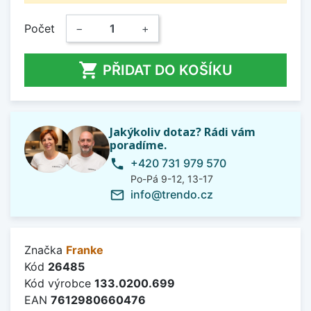
Počet
−
+

PŘIDAT DO KOŠÍKU
Jakýkoliv dotaz? Rádi vám
poradíme.
+420 731 979 570
phone
Po-Pá 9-12, 13-17
info@trendo.cz
mail_outline
Značka
Franke
Kód
26485
Kód výrobce
133.0200.699
EAN
7612980660476