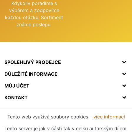
Kdykoliv poradíme s
výběrem a zodpovíme
každou otázku. Sortiment
známe poslepu.
SPOLEHLIVÝ PRODEJCE
DŮLEŽITÉ INFORMACE
MŮJ ÚČET
KONTAKT
Tento web využívá soubory cookies –
více informací
Tento server je jak v části tak v celku autorským dílem.