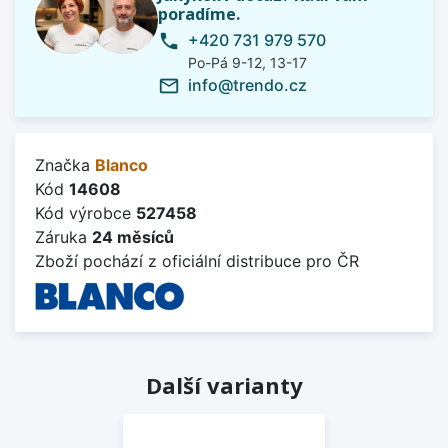
poradíme.
+420 731 979 570
phone
Po-Pá 9-12, 13-17
info@trendo.cz
mail_outline
Značka
Blanco
Kód
14608
Kód výrobce
527458
Záruka
24 měsíců
Zboží pochází z oficiální distribuce pro ČR
Další varianty