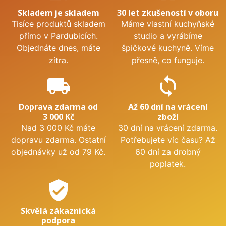
Skladem je skladem
30 let zkušeností v oboru
Tisíce produktů skladem
Máme vlastní kuchyňské
přímo v Pardubicích.
studio a vyrábíme
Objednáte dnes, máte
špičkové kuchyně. Víme
zítra.
přesně, co funguje.
local_shipping
sync
Doprava zdarma od
Až 60 dní na vrácení
3 000 Kč
zboží
Nad 3 000 Kč máte
30 dní na vrácení zdarma.
dopravu zdarma. Ostatní
Potřebujete víc času? Až
objednávky už od 79 Kč.
60 dní za drobný
poplatek.
verified_user
Skvělá zákaznická
podpora