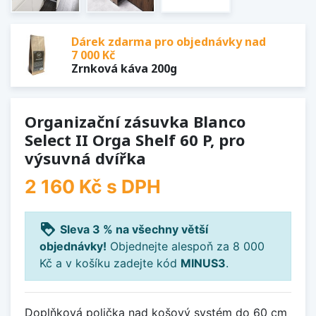
Dárek zdarma pro objednávky nad
7 000 Kč
Zrnková káva 200g
Organizační zásuvka Blanco
Select II Orga Shelf 60 P, pro
výsuvná dvířka
2 160 Kč
s DPH
loyalty
Sleva 3 % na všechny větší
objednávky!
Objednejte alespoň za 8 000
Kč a v košíku zadejte kód
MINUS3
.
Doplňková polička nad košový systém do 60 cm