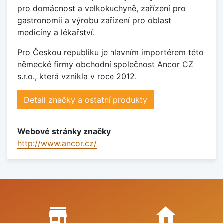
pro domácnost a velkokuchyně, zařízení pro
gastronomii a výrobu zařízení pro oblast
medicíny a lékařství.
Pro Českou republiku je hlavním importérem této
německé firmy obchodní společnost Ancor CZ
s.r.o., která vznikla v roce 2012.
Detail značky a ostatní produkty
Webové stránky značky
http://www.ancor.cz/
Proč nakupovat u nás?
store_mall_directory
home