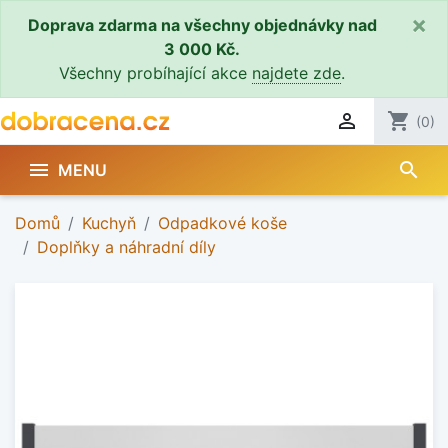
×
Doprava zdarma na všechny objednávky nad
3 000 Kč.
Všechny probíhající akce
najdete zde
.

shopping_cart
(0)
search

MENU
Domů
Kuchyň
Odpadkové koše
Doplňky a náhradní díly