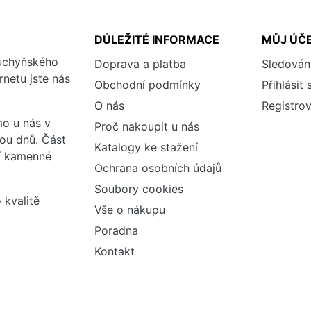
DŮLEŽITÉ INFORMACE
MŮJ ÚČ
kuchyňského
Doprava a platba
Sledován
rnetu jste nás
Obchodní podmínky
Přihlásit 
O nás
Registrov
o u nás v
Proč nakoupit u nás
vou dnů. Část
Katalogy ke stažení
ší kamenné
Ochrana osobních údajů
Soubory cookies
 kvalitě
Vše o nákupu
Poradna
Kontakt