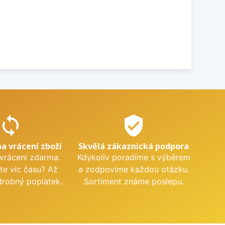
sync
verified_user
na vrácení zboží
Skvělá zákaznická podpora
 vrácení zdarma.
Kdykoliv poradíme s výběrem
te víc času? Až
a zodpovíme každou otázku.
drobný poplatek.
Sortiment známe poslepu.