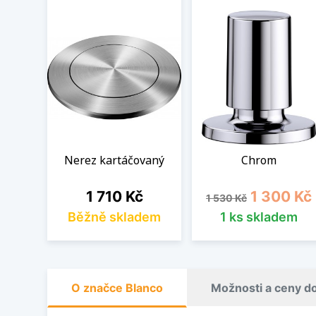
Nerez kartáčovaný
Chrom
Cena
Běžná cena
Cena
1 710 Kč
1 300 Kč
1 530 Kč
Běžně skladem
1 ks skladem
O značce Blanco
Možnosti a ceny d