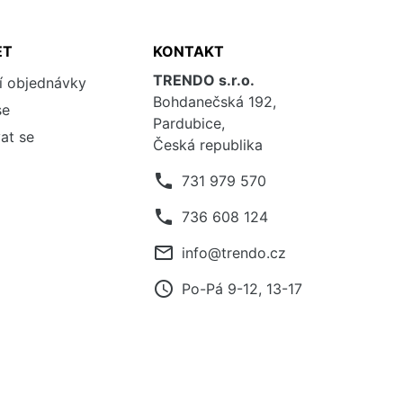
ET
KONTAKT
TRENDO s.r.o.
í objednávky
Bohdanečská 192,
se
Pardubice,
at se
Česká republika
phone
731 979 570
phone
736 608 124
mail_outline
info@trendo.cz
access_time
Po-Pá 9-12, 13-17