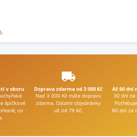
ě
.
e
local_shipping
tí v oboru
Doprava zdarma od 3 000 Kč
Až 60 dní 
kuchyňské
Nad 3 000 Kč máte dopravu
30 dní na
me špičkové
zdarma. Ostatní objednávky
Potřebuje
přesně, co
už od 79 Kč.
60 dní za 
e.