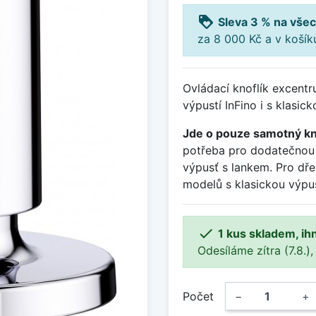
loyalty
Sleva 3 % na všec
za 8 000 Kč a v koší
Ovládací knoflík excentr
výpustí InFino i s klasic
Jde o pouze samotný kn
potřeba pro dodatečnou 
výpusť s lankem. Pro dře
modelů s klasickou výpus

1 kus skladem, ih
Odesíláme zítra (7.8.),
Počet
−
+