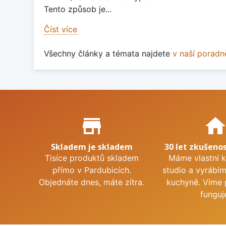
Tento způsob je...
Číst více
Všechny články a témata najdete
v naší poradn
Proč nakupovat u nás?
store_mall_directory
hom
Skladem je skladem
30 let zkušenos
Tisíce produktů skladem
Máme vlastní 
přímo v Pardubicích.
studio a vyrábí
Objednáte dnes, máte zítra.
kuchyně. Víme 
funguj