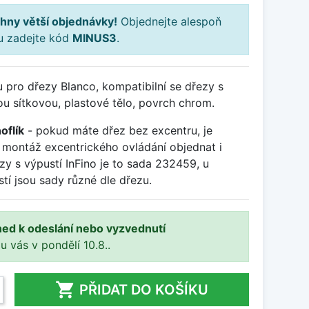
hny větší objednávky!
Objednejte alespoň
ku zadejte kód
MINUS3
.
u pro dřezy Blanco, kompatibilní se dřezy s
kou sítkovou, plastové tělo, povrch chrom.
oflík
- pokud máte dřez bez excentru, je
montáž excentrického ovládání objednat i
zy s výpustí InFino je to sada 232459, u
tí jsou sady různé dle dřezu.
ned k odeslání nebo vyzvednutí
 u vás v pondělí 10.8..

PŘIDAT DO KOŠÍKU