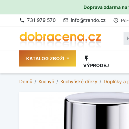
Doprava zdarma na 
731 979 570
info@trendo.cz
Po-
phone
mail_outline
access_time
flash_on
KATALOG ZBOŽÍ
VÝPRODEJ
Domů
Kuchyň
Kuchyňské dřezy
Doplňky a p