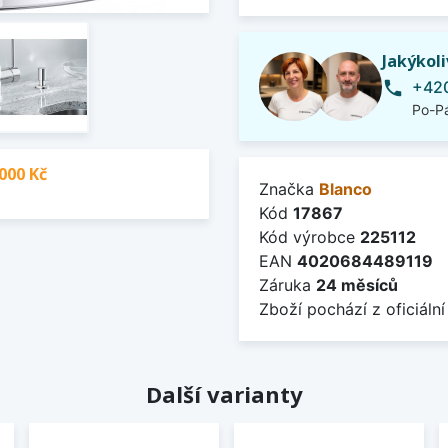
Jakýkol
+420
phone
Po-Pá
000 Kč
Značka
Blanco
Kód
17867
Kód výrobce
225112
EAN
4020684489119
Záruka
24 měsíců
Zboží pochází z oficiální
Další varianty