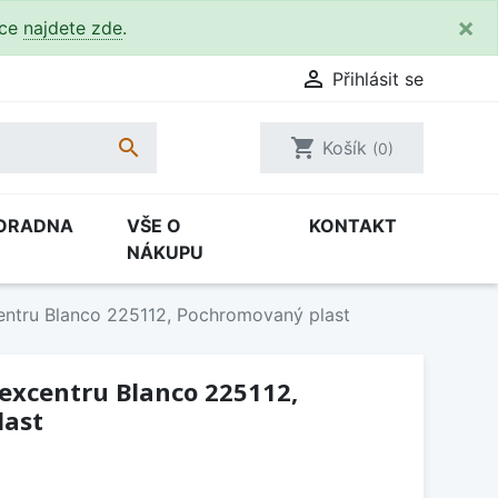
×
kce
najdete zde
.

Přihlásit se

shopping_cart
Košík
(0)
ORADNA
VŠE O
KONTAKT
NÁKUPU
centru Blanco 225112, Pochromovaný plast
 excentru Blanco 225112,
last