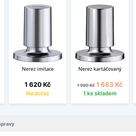
Nerez imitace
Nerez kartáčovaný
Cena
Běžná cena
Cena
1 620 Kč
1 683 Kč
1 980 Kč
Na dotaz
1 ks skladem
opravy