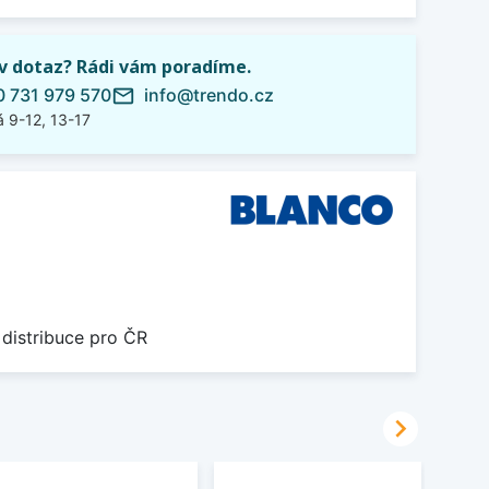
iv dotaz? Rádi vám poradíme.
 731 979 570
info@trendo.cz
mail_outline
 9-12, 13-17
 distribuce pro ČR
