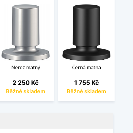
Nerez matný
Černá matná
Poc
Cena
Cena
2 250 Kč
1 755 Kč
Běžně skladem
Běžně skladem
B