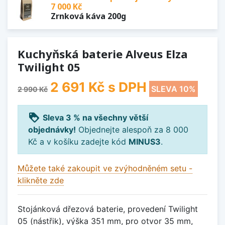
7 000 Kč
Zrnková káva 200g
Kuchyňská baterie Alveus Elza
Twilight 05
2 691 Kč
s DPH
SLEVA 10%
2 990 Kč
loyalty
Sleva 3 % na všechny větší
objednávky!
Objednejte alespoň za 8 000
Kč a v košíku zadejte kód
MINUS3
.
Můžete také zakoupit ve zvýhodněném setu -
klikněte zde
Stojánková dřezová baterie, provedení Twilight
05 (nástřik), výška 351 mm, pro otvor 35 mm,