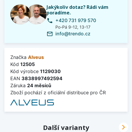
Jakýkoliv dotaz? Rádi vám
poradíme.
+420 731 979 570
phone
Po-Pá 9-12, 13-17
info@trendo.cz
mail_outline
Značka
Alveus
Kód
12505
Kód výrobce
1129030
EAN
3838997492594
Záruka
24 měsíců
Zboží pochází z oficiální distribuce pro ČR

Další varianty