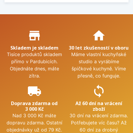
Proč nakupovat u nás?
store_mall_directory
home
Skladem je skladem
30 let zkušeností v oboru
Tisíce produktů skladem
Máme vlastní kuchyňské
přímo v Pardubicích.
studio a vyrábíme
Objednáte dnes, máte
špičkové kuchyně. Víme
zítra.
přesně, co funguje.
local_shipping
sync
Doprava zdarma od
Až 60 dní na vrácení
3 000 Kč
zboží
Nad 3 000 Kč máte
30 dní na vrácení zdarma.
dopravu zdarma. Ostatní
Potřebujete víc času? Až
objednávky už od 79 Kč.
60 dní za drobný