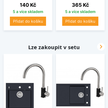
Cena
Cena
140 Kč
365 Kč
5 a více skladem
5 a více skladem
Přidat do košíku
Přidat do košíku

Lze zakoupit v setu