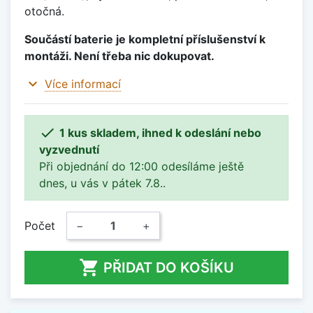
otočná.
Součástí baterie je kompletní příslušenství k
montáži. Není třeba nic dokupovat.
expand_more
Více informací

1 kus skladem, ihned k odeslání nebo
vyzvednutí
Při objednání do 12:00 odesíláme ještě
dnes, u vás v pátek 7.8..
Počet
−
+

PŘIDAT DO KOŠÍKU