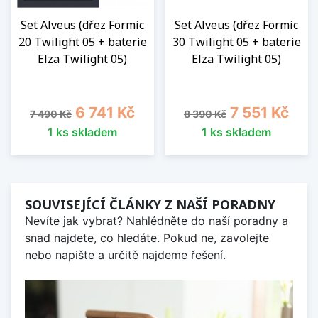
Set Alveus (dřez Formic
Set Alveus (dřez Formic
20 Twilight 05 + baterie
30 Twilight 05 + baterie
Elza Twilight 05)
Elza Twilight 05)
Běžná cena
Cena
Běžná cena
Cena
6 741 Kč
7 551 Kč
7 490 Kč
8 390 Kč
1 ks skladem
1 ks skladem
SOUVISEJÍCÍ ČLÁNKY Z NAŠÍ PORADNY
Nevíte jak vybrat? Nahlédněte do naší poradny a
snad najdete, co hledáte. Pokud ne, zavolejte
nebo napište a určitě najdeme řešení.