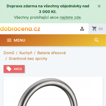
×
Doprava zdarma na všechny objednávky nad
3 000 Kč.
Všechny probíhající akce
najdete zde
.

shopping_cart
(0)
search

MENU
Domů
Kuchyň
Baterie dřezové
Granitové bez sprchy
local_offer
AKCE