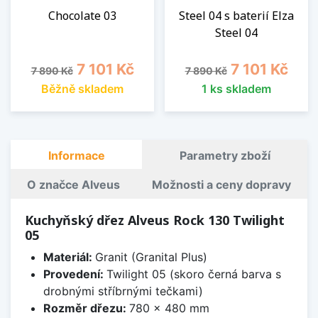
Chocolate 03
Steel 04 s baterií Elza
Steel 04
Běžná cena
Cena
Běžná cena
Cena
7 101 Kč
7 101 Kč
7 890 Kč
7 890 Kč
Běžně skladem
1 ks skladem
Informace
Parametry zboží
O značce Alveus
Možnosti a ceny dopravy
Kuchyňský dřez Alveus Rock 130 Twilight
05
Materiál:
Granit (Granital Plus)
Provedení:
Twilight 05 (skoro černá barva s
drobnými stříbrnými tečkami)
Rozměr dřezu:
780 x 480 mm