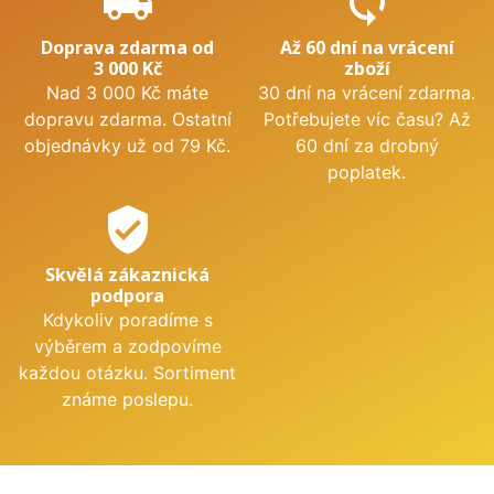
local_shipping
sync
Doprava zdarma od
Až 60 dní na vrácení
3 000 Kč
zboží
Nad 3 000 Kč máte
30 dní na vrácení zdarma.
dopravu zdarma. Ostatní
Potřebujete víc času? Až
objednávky už od 79 Kč.
60 dní za drobný
poplatek.
verified_user
Skvělá zákaznická
podpora
Kdykoliv poradíme s
výběrem a zodpovíme
každou otázku. Sortiment
známe poslepu.