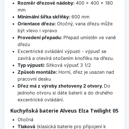
Rozměr dřezové nádoby:
400 x 400 x 180
mm
Minimální šířka skříňky:
600 mm
Orientace dřezu:
Otočný, vana dřezu může
být vlevo i vpravo
Provedení přepadu:
Přepad umístěn ve vaně
dřezu
Excentrické ovládání výpusti - výpusť se
zavírá a otevírá otočením knoflíku na dřezu.
Typ výpusti:
Sítková výpusť 3 1/2
Způsob montáže:
Horní, dřez je usazen nad
pracovní desku
Dřez má z výroby zhotoveny 2 otvory.
Do
jednoho otvoru si dáte baterii a do druhého
excentrické ovládání.
Kuchyňská baterie Alveus Elza Twilight 05
Otočná
Tlaková
(klasická baterie pro připojení k