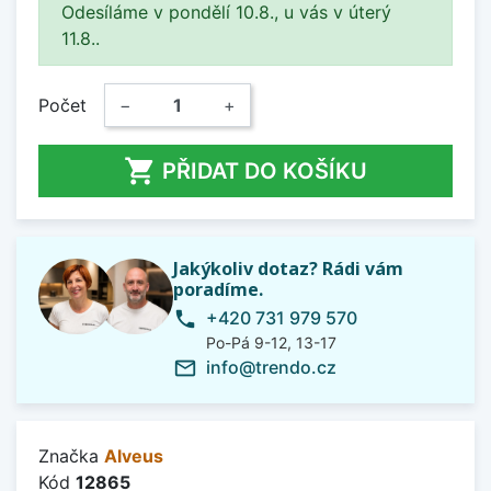
Odesíláme v pondělí 10.8., u vás v úterý
11.8..
Počet
−
+

PŘIDAT DO KOŠÍKU
Jakýkoliv dotaz? Rádi vám
poradíme.
+420 731 979 570
phone
Po-Pá 9-12, 13-17
info@trendo.cz
mail_outline
Značka
Alveus
Kód
12865