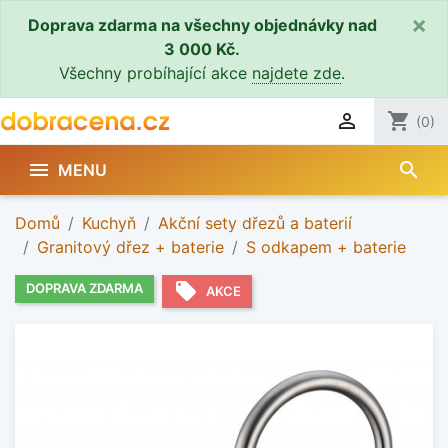
×
Doprava zdarma na všechny objednávky nad
3 000 Kč.
Všechny probíhající akce
najdete zde
.

shopping_cart
(0)
search

MENU
Domů
Kuchyň
Akční sety dřezů a baterií
Granitový dřez + baterie
S odkapem + baterie
local_offer
DOPRAVA ZDARMA
AKCE