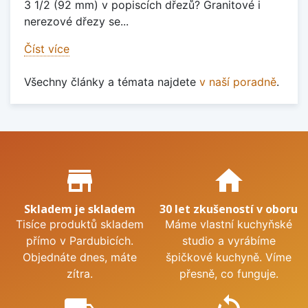
3 1/2 (92 mm) v popiscích dřezů? Granitové i
nerezové dřezy se...
Číst více
Všechny články a témata najdete
v naší poradně
.
Proč nakupovat u nás?
store_mall_directory
home
Skladem je skladem
30 let zkušeností v oboru
Tisíce produktů skladem
Máme vlastní kuchyňské
přímo v Pardubicích.
studio a vyrábíme
Objednáte dnes, máte
špičkové kuchyně. Víme
zítra.
přesně, co funguje.