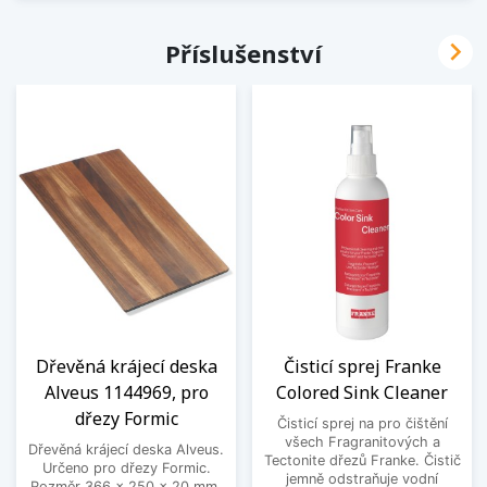

Příslušenství
Dřevěná krájecí deska
Čisticí sprej Franke
Alveus 1144969, pro
Colored Sink Cleaner
dřezy Formic
Čisticí sprej na pro čištění
všech Fragranitových a
Dřevěná krájecí deska Alveus.
Tectonite dřezů Franke. Čistič
Určeno pro dřezy Formic.
jemně odstraňuje vodní
Rozměr 366 x 250 x 20 mm.