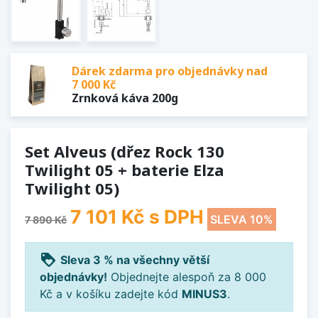
Dárek zdarma pro objednávky nad
7 000 Kč
Zrnková káva 200g
Set Alveus (dřez Rock 130
Twilight 05 + baterie Elza
Twilight 05)
7 101 Kč
s DPH
SLEVA 10%
7 890 Kč
loyalty
Sleva 3 % na všechny větší
objednávky!
Objednejte alespoň za 8 000
Kč a v košíku zadejte kód
MINUS3
.