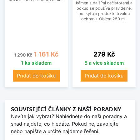
kámen s dalšími nečistotami a
pokud se používá pravidelně,
poskytuje produktu trvalou
ochranu. Objem 250 ml.
Běžná cena
Cena
Cena
1 161 Kč
279 Kč
1 290 Kč
1 ks skladem
5 a více skladem
Přidat do košíku
Přidat do košíku
SOUVISEJÍCÍ ČLÁNKY Z NAŠÍ PORADNY
Nevíte jak vybrat? Nahlédněte do naší poradny a
snad najdete, co hledáte. Pokud ne, zavolejte
nebo napište a určitě najdeme řešení.