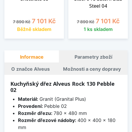
Steel 04
Běžná cena
Cena
Běžná cena
Cena
7 101 Kč
7 101 Kč
7 890 Kč
7 890 Kč
Běžně skladem
1 ks skladem
Informace
Parametry zboží
O značce Alveus
Možnosti a ceny dopravy
Kuchyňský dřez Alveus Rock 130 Pebble
02
Materiál:
Granit (Granital Plus)
Provedení:
Pebble 02
Rozměr dřezu:
780 x 480 mm
Rozměr dřezové nádoby:
400 x 400 x 180
mm