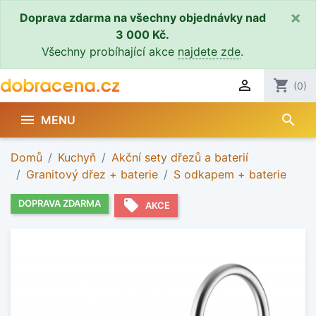
×
Doprava zdarma na všechny objednávky nad
3 000 Kč.
Všechny probíhající akce
najdete zde
.

shopping_cart
(0)
search

MENU
Domů
Kuchyň
Akční sety dřezů a baterií
Granitový dřez + baterie
S odkapem + baterie
local_offer
DOPRAVA ZDARMA
AKCE