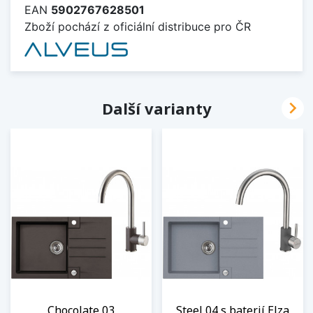
EAN
5902767628501
Zboží pochází z oficiální distribuce pro ČR

Další varianty
Chocolate 03
Steel 04 s baterií Elza