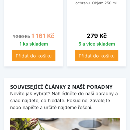
ochranu. Objem 250 ml.
Běžná cena
Cena
Cena
1 161 Kč
279 Kč
1 290 Kč
1 ks skladem
5 a více skladem
Přidat do košíku
Přidat do košíku
SOUVISEJÍCÍ ČLÁNKY Z NAŠÍ PORADNY
Nevíte jak vybrat? Nahlédněte do naší poradny a
snad najdete, co hledáte. Pokud ne, zavolejte
nebo napište a určitě najdeme řešení.