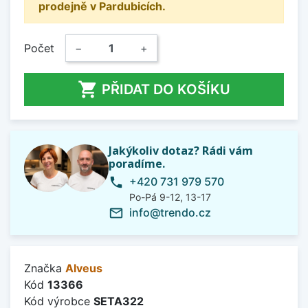
prodejně v Pardubicích.
Počet
−
+

PŘIDAT DO KOŠÍKU
Jakýkoliv dotaz? Rádi vám
poradíme.
+420 731 979 570
phone
Po-Pá 9-12, 13-17
info@trendo.cz
mail_outline
Značka
Alveus
Kód
13366
Kód výrobce
SETA322