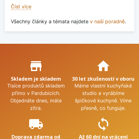
Číst více
Všechny články a témata najdete
v naší poradně
.
Proč nakupovat u nás?
store_mall_directory
home
Skladem je skladem
30 let zkušeností v oboru
Tisíce produktů skladem
Máme vlastní kuchyňské
přímo v Pardubicích.
studio a vyrábíme
Objednáte dnes, máte
špičkové kuchyně. Víme
zítra.
přesně, co funguje.
local_shipping
sync
Doprava zdarma od
Až 60 dní na vrácení