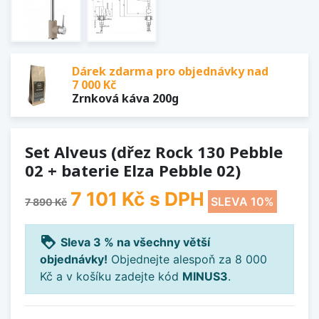
Dárek zdarma pro objednávky nad
7 000 Kč
Zrnková káva 200g
Set Alveus (dřez Rock 130 Pebble
02 + baterie Elza Pebble 02)
7 101 Kč
s DPH
SLEVA 10%
7 890 Kč
loyalty
Sleva 3 % na všechny větší
objednávky!
Objednejte alespoň za 8 000
Kč a v košíku zadejte kód
MINUS3
.