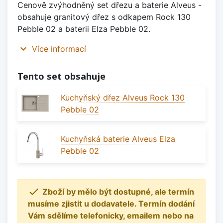
Cenově zvýhodněný set dřezu a baterie Alveus -
obsahuje granitový dřez s odkapem Rock 130
Pebble 02 a baterii Elza Pebble 02.
expand_more
Více informací
Tento set obsahuje
Kuchyňský dřez Alveus Rock 130
Pebble 02
Kuchyňská baterie Alveus Elza
Pebble 02

Zboží by mělo být dostupné, ale termín
musíme zjistit u dodavatele. Termín dodání
Vám sdělíme telefonicky, emailem nebo na