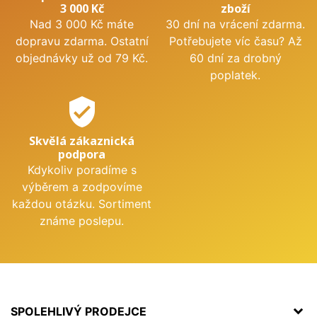
3 000 Kč
zboží
Nad 3 000 Kč máte
30 dní na vrácení zdarma.
dopravu zdarma. Ostatní
Potřebujete víc času? Až
objednávky už od 79 Kč.
60 dní za drobný
poplatek.
verified_user
Skvělá zákaznická
podpora
Kdykoliv poradíme s
výběrem a zodpovíme
každou otázku. Sortiment
známe poslepu.
SPOLEHLIVÝ PRODEJCE