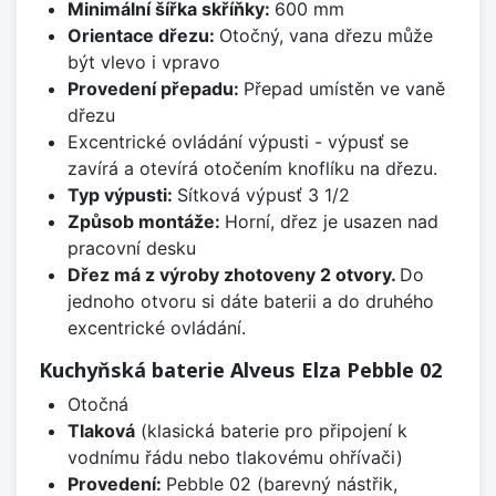
Minimální šířka skříňky:
600 mm
Orientace dřezu:
Otočný, vana dřezu může
být vlevo i vpravo
Provedení přepadu:
Přepad umístěn ve vaně
dřezu
Excentrické ovládání výpusti - výpusť se
zavírá a otevírá otočením knoflíku na dřezu.
Typ výpusti:
Sítková výpusť 3 1/2
Způsob montáže:
Horní, dřez je usazen nad
pracovní desku
Dřez má z výroby zhotoveny 2 otvory.
Do
jednoho otvoru si dáte baterii a do druhého
excentrické ovládání.
Kuchyňská baterie Alveus Elza Pebble 02
Otočná
Tlaková
(klasická baterie pro připojení k
vodnímu řádu nebo tlakovému ohřívači)
Provedení:
Pebble 02 (barevný nástřik,