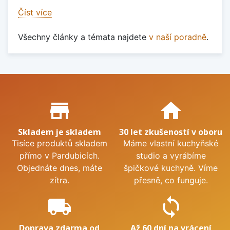
Číst více
Všechny články a témata najdete
v naší poradně
.
Proč nakupovat u nás?
store_mall_directory
home
Skladem je skladem
30 let zkušeností v oboru
Tisíce produktů skladem
Máme vlastní kuchyňské
přímo v Pardubicích.
studio a vyrábíme
Objednáte dnes, máte
špičkové kuchyně. Víme
zítra.
přesně, co funguje.
local_shipping
sync
Doprava zdarma od
Až 60 dní na vrácení