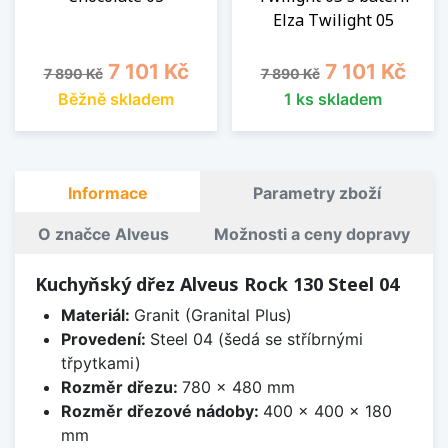
Elza Twilight 05
Běžná cena
Cena
Běžná cena
Cena
7 101 Kč
7 101 Kč
7 890 Kč
7 890 Kč
Běžně skladem
1 ks skladem
Informace
Parametry zboží
O značce Alveus
Možnosti a ceny dopravy
Kuchyňský dřez Alveus Rock 130 Steel 04
Materiál:
Granit (Granital Plus)
Provedení:
Steel 04 (šedá se stříbrnými
třpytkami)
Rozměr dřezu:
780 x 480 mm
Rozměr dřezové nádoby:
400 x 400 x 180
mm