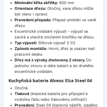
Minimální šířka skříňky:
600 mm
Orientace dřezu:
Otočný, vana dřezu může
být vlevo i vpravo
Provedení přepadu:
Přepad umístěn ve vaně
dřezu
Excentrické ovládání výpusti - výpusť se
zavírá a otevírá otočením knoflíku na dřezu.
Typ výpusti:
Sítková výpusť 3 1/2
Způsob montáže:
Horní, dřez je usazen nad
pracovní desku
Dřez má z výroby zhotoveny 2 otvory.
Do
jednoho otvoru si dáte baterii a do druhého
excentrické ovládání.
Kuchyňská baterie Alveus Elza Steel 04
Otočná
Tlaková
(klasická baterie pro připojení k
vodnímu řádu nebo tlakovému ohřívači)
Provedení:
Steel 04 (barevný nástřik, sladěno