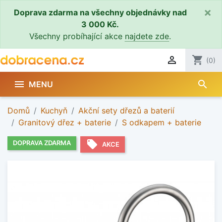
×
Doprava zdarma na všechny objednávky nad
3 000 Kč.
Všechny probíhající akce
najdete zde
.

shopping_cart
(0)
search

MENU
Domů
Kuchyň
Akční sety dřezů a baterií
Granitový dřez + baterie
S odkapem + baterie
local_offer
DOPRAVA ZDARMA
AKCE