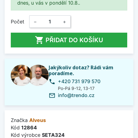
dnes, u vás v pondělí 10.8..
Počet
−
+

PŘIDAT DO KOŠÍKU
Jakýkoliv dotaz? Rádi vám
poradíme.
+420 731 979 570
phone
Po-Pá 9-12, 13-17
info@trendo.cz
mail_outline
Značka
Alveus
Kód
12864
Kód výrobce
SETA324