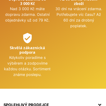
3 000 Kč
zboží
Nad 3 000 Kč máte
30 dní na vrácení zdarma.
dopravu zdarma. Ostatní
Potřebujete víc času? Až
objednávky už od 79 Kč.
60 dní za drobný
poplatek.
verified_user
Skvělá zákaznická
podpora
Kdykoliv poradíme s
výběrem a zodpovíme
každou otázku. Sortiment
známe poslepu.
SPOLEHLIVÝ PRODEJCE