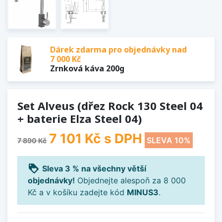
Dárek zdarma pro objednávky nad
7 000 Kč
Zrnková káva 200g
Set Alveus (dřez Rock 130 Steel 04
+ baterie Elza Steel 04)
7 101 Kč
s DPH
SLEVA 10%
7 890 Kč
loyalty
Sleva 3 % na všechny větší
objednávky!
Objednejte alespoň za 8 000
Kč a v košíku zadejte kód
MINUS3
.