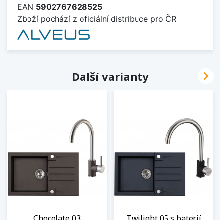
EAN
5902767628525
Zboží pochází z oficiální distribuce pro ČR

Další varianty
Chocolate 03
Twilight 05 s baterií