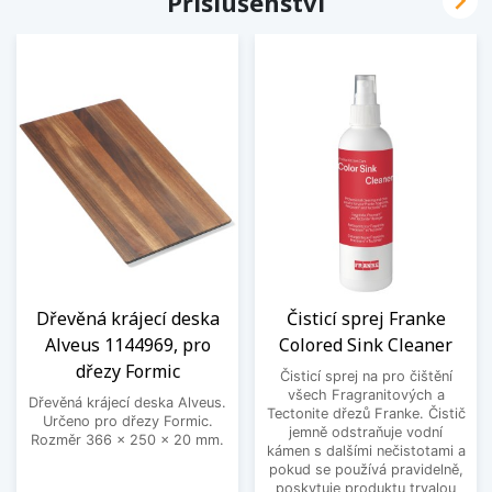

Příslušenství
Dřevěná krájecí deska
Čisticí sprej Franke
Alveus 1144969, pro
Colored Sink Cleaner
dřezy Formic
Čisticí sprej na pro čištění
všech Fragranitových a
Dřevěná krájecí deska Alveus.
Tectonite dřezů Franke. Čistič
Určeno pro dřezy Formic.
jemně odstraňuje vodní
Rozměr 366 x 250 x 20 mm.
kámen s dalšími nečistotami a
pokud se používá pravidelně,
poskytuje produktu trvalou