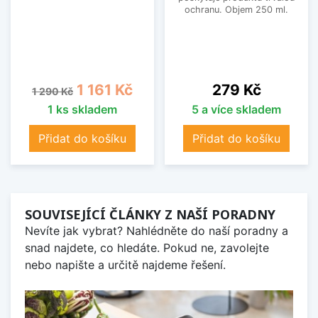
ochranu. Objem 250 ml.
Běžná cena
Cena
Cena
1 161 Kč
279 Kč
1 290 Kč
1 ks skladem
5 a více skladem
Přidat do košíku
Přidat do košíku
SOUVISEJÍCÍ ČLÁNKY Z NAŠÍ PORADNY
Nevíte jak vybrat? Nahlédněte do naší poradny a
snad najdete, co hledáte. Pokud ne, zavolejte
nebo napište a určitě najdeme řešení.