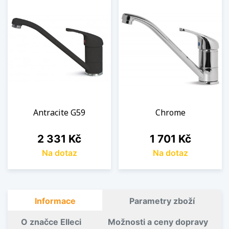
Antracite G59
Chrome
Cena
Cena
2 331 Kč
1 701 Kč
Na dotaz
Na dotaz
Informace
Parametry zboží
O značce Elleci
Možnosti a ceny dopravy