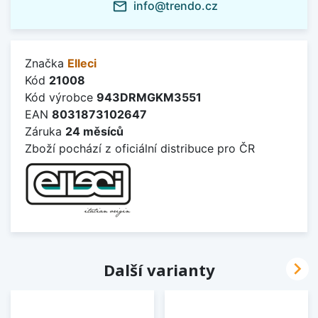
info@trendo.cz
mail_outline
Značka
Elleci
Kód
21008
Kód výrobce
943DRMGKM3551
EAN
8031873102647
Záruka
24 měsíců
Zboží pochází z oficiální distribuce pro ČR

Další varianty