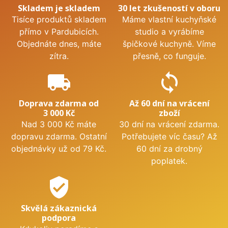
Skladem je skladem
30 let zkušeností v oboru
Tisíce produktů skladem
Máme vlastní kuchyňské
přímo v Pardubicích.
studio a vyrábíme
Objednáte dnes, máte
špičkové kuchyně. Víme
zítra.
přesně, co funguje.
local_shipping
sync
Doprava zdarma od
Až 60 dní na vrácení
3 000 Kč
zboží
Nad 3 000 Kč máte
30 dní na vrácení zdarma.
dopravu zdarma. Ostatní
Potřebujete víc času? Až
objednávky už od 79 Kč.
60 dní za drobný
poplatek.
verified_user
Skvělá zákaznická
podpora