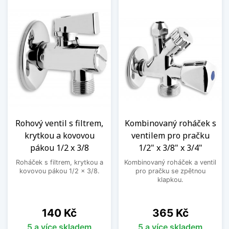
Rohový ventil s filtrem,
Kombinovaný roháček s
krytkou a kovovou
ventilem pro pračku
pákou 1/2 x 3/8
1/2" x 3/8" x 3/4"
Roháček s filtrem, krytkou a
Kombinovaný roháček a ventil
kovovou pákou 1/2 x 3/8.
pro pračku se zpětnou
klapkou.
Cena
Cena
140 Kč
365 Kč
5 a více skladem
5 a více skladem