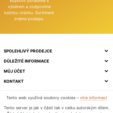
Kdykoliv poradíme s
výběrem a zodpovíme
každou otázku. Sortiment
známe poslepu.
SPOLEHLIVÝ PRODEJCE
DŮLEŽITÉ INFORMACE
MŮJ ÚČET
KONTAKT
Tento web využívá soubory cookies –
více informací
Tento server je jak v části tak v celku autorským dílem.