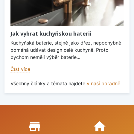
Jak vybrat kuchyňskou baterii
Kuchyňská baterie, stejně jako dřez, nepochybně
pomáhá udávat design celé kuchyně. Proto
bychom neměli výběr baterie...
Číst více
Všechny články a témata najdete
v naší poradně
.
Proč nakupovat u nás?
store_mall_directory
home