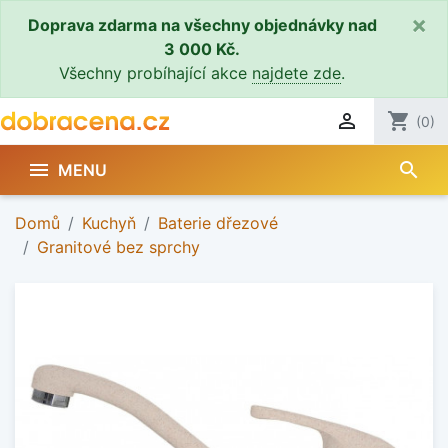
×
Doprava zdarma na všechny objednávky nad
3 000 Kč.
Všechny probíhající akce
najdete zde
.

shopping_cart
(0)
search

MENU
Domů
Kuchyň
Baterie dřezové
Granitové bez sprchy