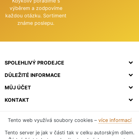
Kdykoliv poradíme s
výběrem a zodpovíme
každou otázku. Sortiment
známe poslepu.
SPOLEHLIVÝ PRODEJCE
DŮLEŽITÉ INFORMACE
MŮJ ÚČET
KONTAKT
Tento web využívá soubory cookies –
více informací
Tento server je jak v části tak v celku autorským dílem.