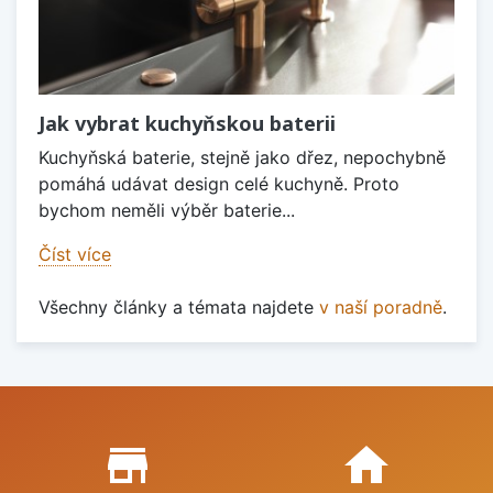
Jak vybrat kuchyňskou baterii
Kuchyňská baterie, stejně jako dřez, nepochybně
pomáhá udávat design celé kuchyně. Proto
bychom neměli výběr baterie...
Číst více
Všechny články a témata najdete
v naší poradně
.
Proč nakupovat u nás?
store_mall_directory
home