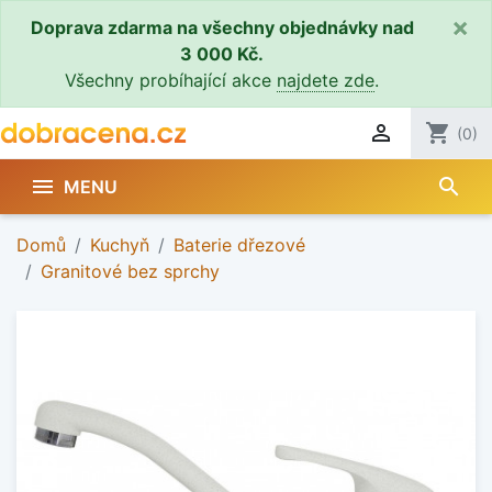
×
Doprava zdarma na všechny objednávky nad
3 000 Kč.
Všechny probíhající akce
najdete zde
.

shopping_cart
(0)
search

MENU
Domů
Kuchyň
Baterie dřezové
Granitové bez sprchy