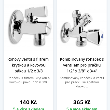
Rohový ventil s filtrem,
Kombinovaný roháček s
krytkou a kovovou
ventilem pro pračku
pákou 1/2 x 3/8
1/2" x 3/8" x 3/4"
Roháček s filtrem, krytkou a
Kombinovaný roháček a ventil
kovovou pákou 1/2 x 3/8.
pro pračku se zpětnou
klapkou.
Cena
Cena
140 Kč
365 Kč
5 a více skladem
5 a více skladem