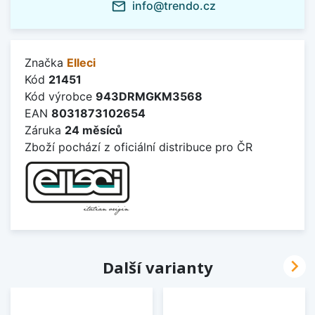
info@trendo.cz
mail_outline
Značka
Elleci
Kód
21451
Kód výrobce
943DRMGKM3568
EAN
8031873102654
Záruka
24 měsíců
Zboží pochází z oficiální distribuce pro ČR

Další varianty