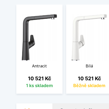
Antracit
Bílá
Cena
Cena
10 521 Kč
10 521 Kč
1 ks skladem
Běžně skladem