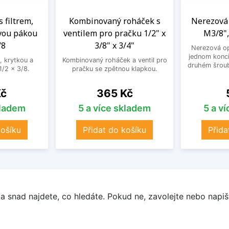
s filtrem,
Kombinovaný roháček s
Nerezová 
vou pákou
ventilem pro pračku 1/2" x
M3/8",
/8
3/8" x 3/4"
Nerezová op
jednom konci
, krytkou a
Kombinovaný roháček a ventil pro
druhém šroub
/2 x 3/8.
pračku se zpětnou klapkou.
Cena
Kč
365 Kč
kladem
5 a více skladem
5 a v
košíku
Přidat do košíku
Přida
a snad najdete, co hledáte. Pokud ne, zavolejte nebo napišt