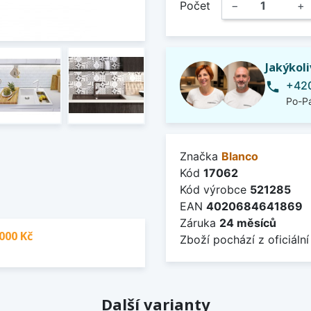
Počet
−
+
Jakýkol
+420
phone
Po-Pá
Značka
Blanco
Kód
17062
Kód výrobce
521285
EAN
4020684641869
Záruka
24 měsíců
000 Kč
Zboží pochází z oficiální
Další varianty