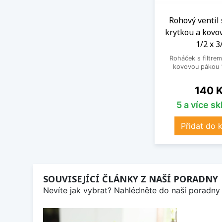
Rohový ventil 
krytkou a kovo
1/2 x 3
Roháček s filtrem
kovovou pákou 1
Cena
140 
5 a více s
Přidat do 
SOUVISEJÍCÍ ČLÁNKY Z NAŠÍ PORADNY
Nevíte jak vybrat? Nahlédněte do naší poradny 