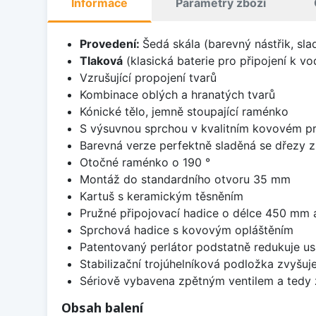
Informace
Parametry zboží
Provedení:
Šedá skála (barevný nástřik, sl
Tlaková
(klasická baterie pro připojení k v
Vzrušující propojení tvarů
Kombinace oblých a hranatých tvarů
Kónické tělo, jemně stoupající raménko
S výsuvnou sprchou v kvalitním kovovém p
Barevná verze perfektně sladěná se dřezy 
Otočné raménko o 190 °
Montáž do standardního otvoru 35 mm
Kartuš s keramickým těsněním
Pružné připojovací hadice o délce 450 mm
Sprchová hadice s kovovým opláštěním
Patentovaný perlátor podstatně redukuje u
Stabilizační trojúhelníková podložka zvyšuj
Sériově vybavena zpětným ventilem a tedy 
Obsah balení