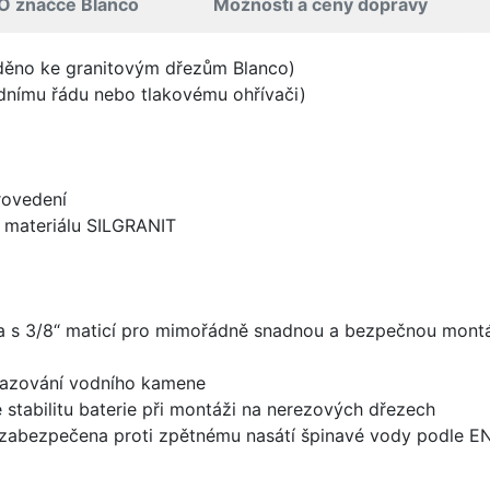
O značce Blanco
Možnosti a ceny dopravy
aděno ke granitovým dřezům Blanco)
odnímu řádu nebo tlakovému ohřívači)
rovedení
z materiálu SILGRANIT
 a s 3/8“ maticí pro mimořádně snadnou a bezpečnou mont
sazování vodního kamene
e stabilitu baterie při montáži na nerezových dřezech
zabezpečena proti zpětnému nasátí špinavé vody podle EN