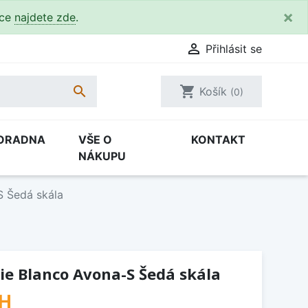
×
kce
najdete zde
.

Přihlásit se

shopping_cart
Košík
(0)
ORADNA
VŠE O
KONTAKT
NÁKUPU
S Šedá skála
ie Blanco Avona-S Šedá skála
PH