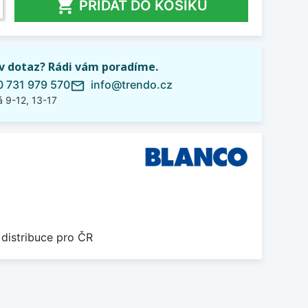

PŘIDAT DO KOŠÍKU
iv dotaz? Rádi vám poradíme.
 731 979 570
info@trendo.cz
mail_outline
 9-12, 13-17
 distribuce pro ČR