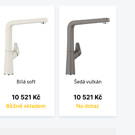
Bílá soft
Šedá vulkán
Cena
Cena
10 521 Kč
10 521 Kč
Běžně skladem
Na dotaz