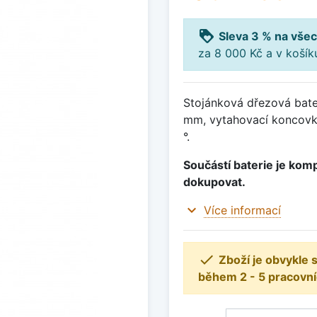
loyalty
Sleva 3 % na všec
za 8 000 Kč a v koší
Stojánková dřezová bater
mm, vytahovací koncovka
°.
Součástí baterie je komp
dokupovat.
expand_more
Více informací

Zboží je obvykle
během 2 - 5 pracovní