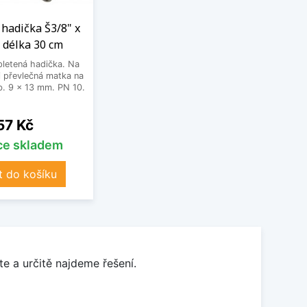
hadička Š3/8" x
 délka 30 cm
letená hadička. Na
 převlečná matka na
. 9 x 13 mm. PN 10.
Cena
57 Kč
íce skladem
t do košíku
e a určitě najdeme řešení.