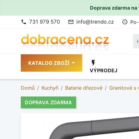
Doprava zdarma na 
731 979 570
info@trendo.cz
Po-
phone
mail_outline
access_time
flash_on
KATALOG ZBOŽÍ
VÝPRODEJ
Domů
Kuchyň
Baterie dřezové
Granitové s
DOPRAVA ZDARMA