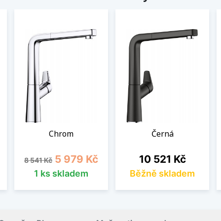
Chrom
Černá
Běžná cena
Cena
Cena
5 979 Kč
10 521 Kč
8 541 Kč
1 ks skladem
Běžně skladem