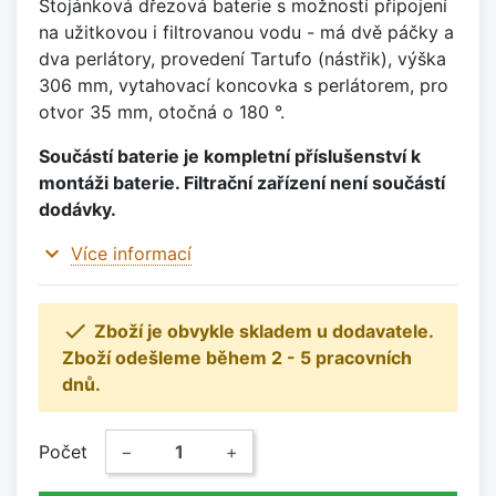
Stojánková dřezová baterie s možností připojení
na užitkovou i filtrovanou vodu - má dvě páčky a
dva perlátory, provedení Tartufo (nástřik), výška
306 mm, vytahovací koncovka s perlátorem, pro
otvor 35 mm, otočná o 180 °.
Součástí baterie je kompletní příslušenství k
montáži baterie. Filtrační zařízení není součástí
dodávky.
expand_more
Více informací

Zboží je obvykle skladem u dodavatele.
Zboží odešleme během 2 - 5 pracovních
dnů.
Počet
−
+