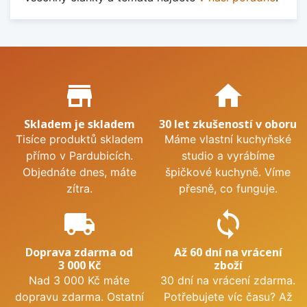
Proč nakupovat u nás?
store_mall_directory
home
Skladem je skladem
30 let zkušeností v oboru
Tisíce produktů skladem
Máme vlastní kuchyňské
přímo v Pardubicích.
studio a vyrábíme
Objednáte dnes, máte
špičkové kuchyně. Víme
zítra.
přesně, co funguje.
local_shipping
sync
Doprava zdarma od
Až 60 dní na vrácení
3 000 Kč
zboží
Nad 3 000 Kč máte
30 dní na vrácení zdarma.
dopravu zdarma. Ostatní
Potřebujete víc času? Až