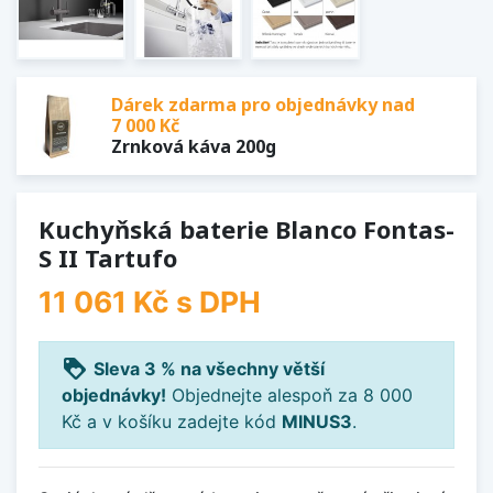
Dárek zdarma pro objednávky nad
7 000 Kč
Zrnková káva 200g
Kuchyňská baterie Blanco Fontas-
S II Tartufo
11 061 Kč
s DPH
loyalty
Sleva 3 % na všechny větší
objednávky!
Objednejte alespoň za 8 000
Kč a v košíku zadejte kód
MINUS3
.