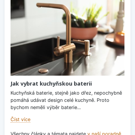
Jak vybrat kuchyňskou baterii
Kuchyňská baterie, stejně jako dřez, nepochybně
pomáhá udávat design celé kuchyně. Proto
bychom neměli výběr baterie...
Číst více
Všechny články a témata najdete
v naší poradně
.