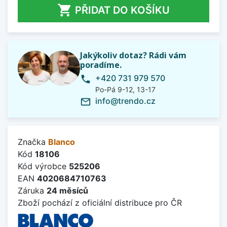

PŘIDAT DO KOŠÍKU
Jakýkoliv dotaz? Rádi vám
poradíme.
+420 731 979 570
phone
Po-Pá 9-12, 13-17
info@trendo.cz
mail_outline
Značka
Blanco
Kód
18106
Kód výrobce
525206
EAN
4020684710763
Záruka
24 měsíců
Zboží pochází z oficiální distribuce pro ČR