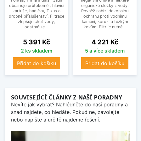
Fontas, Trima a další. Sada
negativní chutě a některé
obsahuje průtokoměr, hlavici
organické složky z vody.
kartuše, hadičku, T kus a
Rovněž nabízí dokonalou
drobné příslušenství. Filtrace
ochranu proti vodnímu
zlepšuje chuť vody,
kameni, korozi a těžkým
odstraňuje...
kovům. Filtr je nutné...
Cena
Cena
5 391 Kč
4 221 Kč
2 ks skladem
5 a více skladem
Přidat do košíku
Přidat do košíku
SOUVISEJÍCÍ ČLÁNKY Z NAŠÍ PORADNY
Nevíte jak vybrat? Nahlédněte do naší poradny a
snad najdete, co hledáte. Pokud ne, zavolejte
nebo napište a určitě najdeme řešení.