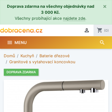
×
Doprava zdarma na všechny objednávky nad
3 000 Kč.
Všechny probíhající akce
najdete zde
.

shopping_cart
(0)
search

MENU
Domů
Kuchyň
Baterie dřezové
Granitové s vytahovací koncovkou
DOPRAVA ZDARMA