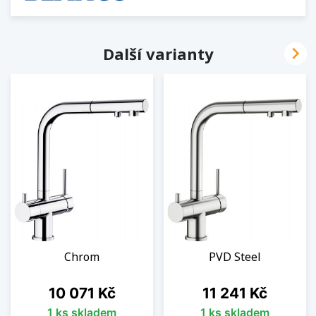

Další varianty
Chrom
PVD Steel
Cena
Cena
10 071 Kč
11 241 Kč
1 ks skladem
1 ks skladem