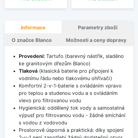
Informace
Parametry zboží
O značce Blanco
Možnosti a ceny dopravy
Provedení:
Tartufo (barevný nástřik, sladěno
ke granitovým dřezům Blanco)
Tlaková
(klasická baterie pro připojení k
vodnímu řádu nebo tlakovému ohřívači)
Komfortní 2-v-1-baterie s ovládáním vpravo
pro teplou a studenou vodu a s ovládáním
vlevo pro filtrovanou vodu
Hygienická: oddělený tok vody a samostatná
výpusť pro filtrovanou vodu - žádné smíchání
s vodou z vodovodu
Prostorově úsporná a praktická: díky spojení
2-v-1 není zapotřebí žádný dodatečný otvor