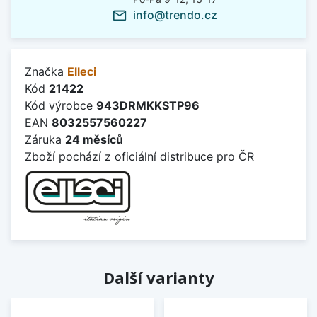
info@trendo.cz
mail_outline
Značka
Elleci
Kód
21422
Kód výrobce
943DRMKKSTP96
EAN
8032557560227
Záruka
24 měsíců
Zboží pochází z oficiální distribuce pro ČR
Další varianty