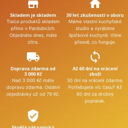
store_mall_directory
home
Skladem je skladem
30 let zkušeností v oboru
Tisíce produktů skladem
Máme vlastní kuchyňské
přímo v Pardubicích.
studio a vyrábíme
Objednáte dnes, máte
špičkové kuchyně. Víme
zítra.
přesně, co funguje.
local_shipping
sync
Doprava zdarma od
Až 60 dní na vrácení
3 000 Kč
zboží
Nad 3 000 Kč máte
30 dní na vrácení zdarma.
dopravu zdarma. Ostatní
Potřebujete víc času? Až
objednávky už od 79 Kč.
60 dní za drobný
poplatek.
verified_user
Skvělá zákaznická