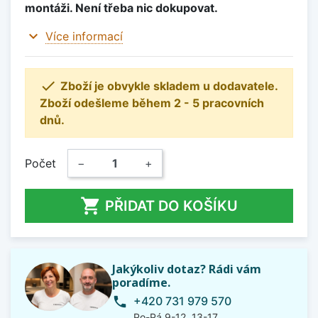
montáži. Není třeba nic dokupovat.
expand_more
Více informací

Zboží je obvykle skladem u dodavatele.
Zboží odešleme během 2 - 5 pracovních
dnů.
Počet
−
+

PŘIDAT DO KOŠÍKU
Jakýkoliv dotaz? Rádi vám
poradíme.
+420 731 979 570
phone
Po-Pá 9-12, 13-17