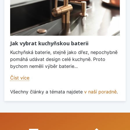
Jak vybrat kuchyňskou baterii
Kuchyňská baterie, stejně jako dřez, nepochybně
pomáhá udávat design celé kuchyně. Proto
bychom neměli výběr baterie...
Číst více
Všechny články a témata najdete
v naší poradně
.
Proč nakupovat u nás?