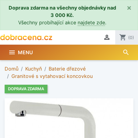
×
Doprava zdarma na všechny objednávky nad
3 000 Kč.
Všechny probíhající akce
najdete zde
.

shopping_cart
(0)
search

MENU
Domů
Kuchyň
Baterie dřezové
Granitové s vytahovací koncovkou
DOPRAVA ZDARMA