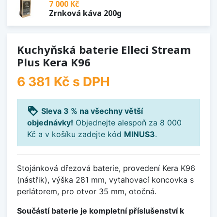
7 000 Kč
Zrnková káva 200g
Kuchyňská baterie Elleci Stream
Plus Kera K96
6 381 Kč
s DPH
loyalty
Sleva 3 % na všechny větší
objednávky!
Objednejte alespoň za 8 000
Kč a v košíku zadejte kód
MINUS3
.
Stojánková dřezová baterie, provedení Kera K96
(nástřik), výška 281 mm, vytahovací koncovka s
perlátorem, pro otvor 35 mm, otočná.
Součástí baterie je kompletní příslušenství k