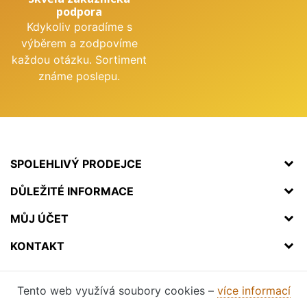
podpora
Kdykoliv poradíme s
výběrem a zodpovíme
každou otázku. Sortiment
známe poslepu.
SPOLEHLIVÝ PRODEJCE
DŮLEŽITÉ INFORMACE
MŮJ ÚČET
KONTAKT
Tento web využívá soubory cookies –
více informací