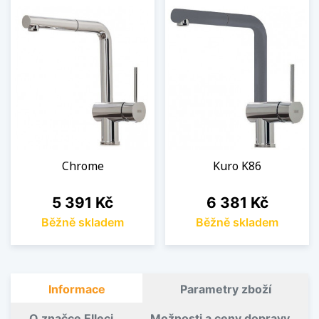
Chrome
Kuro K86
Cena
Cena
5 391 Kč
6 381 Kč
Běžně skladem
Běžně skladem
Informace
Parametry zboží
O značce Elleci
Možnosti a ceny dopravy