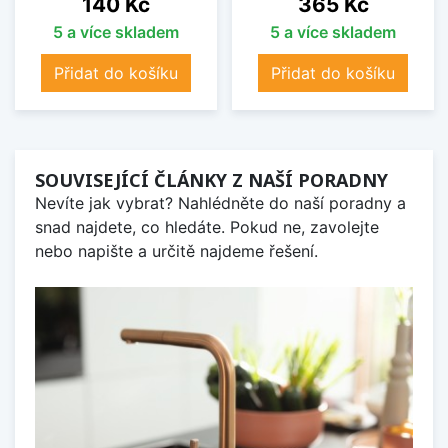
Cena
Cena
140 Kč
365 Kč
5 a více skladem
5 a více skladem
Přidat do košíku
Přidat do košíku
SOUVISEJÍCÍ ČLÁNKY Z NAŠÍ PORADNY
Nevíte jak vybrat? Nahlédněte do naší poradny a
snad najdete, co hledáte. Pokud ne, zavolejte
nebo napište a určitě najdeme řešení.