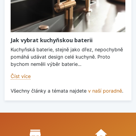
Jak vybrat kuchyňskou baterii
Kuchyňská baterie, stejně jako dřez, nepochybně
pomáhá udávat design celé kuchyně. Proto
bychom neměli výběr baterie...
Číst více
Všechny články a témata najdete
v naší poradně
.
Proč nakupovat u nás?
store_mall_directory
home