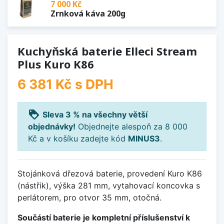
7 000 Kč
Zrnková káva 200g
Kuchyňská baterie Elleci Stream
Plus Kuro K86
6 381 Kč
s DPH
loyalty
Sleva 3 % na všechny větší
objednávky!
Objednejte alespoň za 8 000
Kč a v košíku zadejte kód
MINUS3
.
Stojánková dřezová baterie, provedení Kuro K86
(nástřik), výška 281 mm, vytahovací koncovka s
perlátorem, pro otvor 35 mm, otočná.
Součástí baterie je kompletní příslušenství k