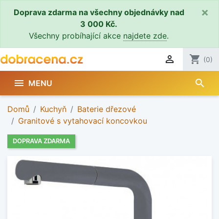
×
Doprava zdarma na všechny objednávky nad
3 000 Kč.
Všechny probíhající akce
najdete zde
.

shopping_cart
(0)
search

MENU
Domů
Kuchyň
Baterie dřezové
Granitové s vytahovací koncovkou
DOPRAVA ZDARMA