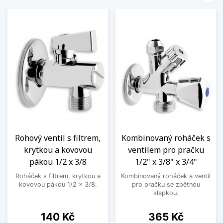
Rohový ventil s filtrem,
Kombinovaný roháček s
krytkou a kovovou
ventilem pro pračku
pákou 1/2 x 3/8
1/2" x 3/8" x 3/4"
Roháček s filtrem, krytkou a
Kombinovaný roháček a ventil
kovovou pákou 1/2 x 3/8.
pro pračku se zpětnou
klapkou.
Cena
Cena
140 Kč
365 Kč