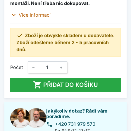
montáži. Není třeba nic dokupovat.
expand_more
Více informací

Zboží je obvykle skladem u dodavatele.
Zboží odešleme během 2 - 5 pracovních
dnů.
Počet
−
+

PŘIDAT DO KOŠÍKU
Jakýkoliv dotaz? Rádi vám
poradíme.
+420 731 979 570
phone
Po-Pá 9-12, 13-17