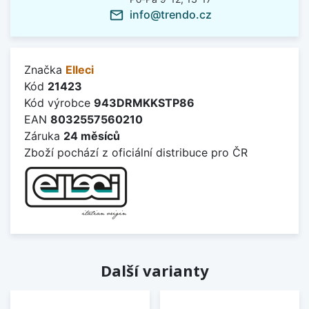
info@trendo.cz
mail_outline
Značka
Elleci
Kód
21423
Kód výrobce
943DRMKKSTP86
EAN
8032557560210
Záruka
24 měsíců
Zboží pochází z oficiální distribuce pro ČR
Další varianty