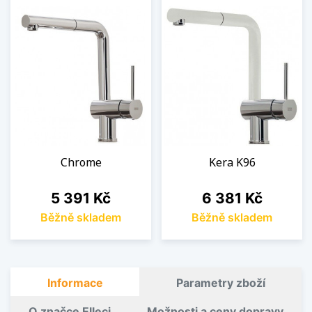
Chrome
Kera K96
Cena
Cena
5 391 Kč
6 381 Kč
Běžně skladem
Běžně skladem
Informace
Parametry zboží
O značce Elleci
Možnosti a ceny dopravy