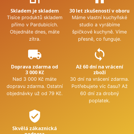
Skladem je skladem
30 let zkušeností v oboru
Tisíce produktů skladem
Máme vlastní kuchyňské
přímo v Pardubicích.
studio a vyrábíme
Objednáte dnes, máte
špičkové kuchyně. Víme
zítra.
přesně, co funguje.
local_shipping
sync
Doprava zdarma od
Až 60 dní na vrácení
3 000 Kč
zboží
Nad 3 000 Kč máte
30 dní na vrácení zdarma.
dopravu zdarma. Ostatní
Potřebujete víc času? Až
objednávky už od 79 Kč.
60 dní za drobný
poplatek.
verified_user
Skvělá zákaznická
podpora