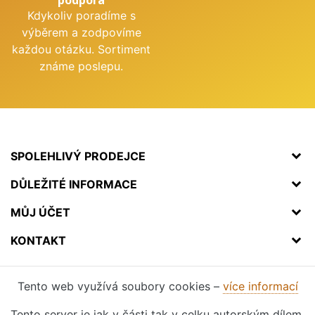
Kdykoliv poradíme s
výběrem a zodpovíme
každou otázku. Sortiment
známe poslepu.
SPOLEHLIVÝ PRODEJCE
DŮLEŽITÉ INFORMACE
MŮJ ÚČET
KONTAKT
Tento web využívá soubory cookies –
více informací
Tento server je jak v části tak v celku autorským dílem.