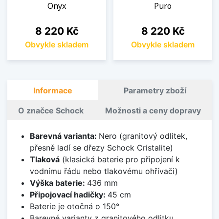
Onyx
Puro
Cena
Cena
8 220 Kč
8 220 Kč
Obvykle skladem
Obvykle skladem
Informace
Parametry zboží
O značce Schock
Možnosti a ceny dopravy
Barevná varianta:
Nero (granitový odlitek,
přesně ladí se dřezy Schock Cristalite)
Tlaková
(klasická baterie pro připojení k
vodnímu řádu nebo tlakovému ohřívači)
Výška baterie:
436 mm
Připojovací hadičky:
45 cm
Baterie je otočná o 150°
Barevné varianty z granitového odlitku