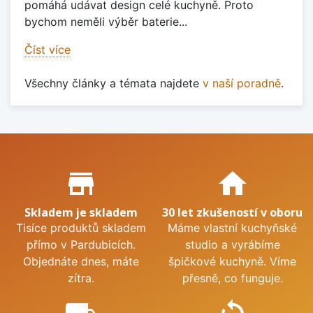
pomáhá udávat design celé kuchyně. Proto
bychom neměli výběr baterie...
Číst více
Všechny články a témata najdete
v naší poradně
.
Proč nakupovat u nás?
store_mall_directory
home
Skladem je skladem
30 let zkušeností v oboru
Tisíce produktů skladem
Máme vlastní kuchyňské
přímo v Pardubicích.
studio a vyrábíme
Objednáte dnes, máte
špičkové kuchyně. Víme
zítra.
přesně, co funguje.