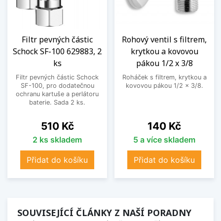
Filtr pevných částic
Rohový ventil s filtrem,
Schock SF-100 629883, 2
krytkou a kovovou
ks
pákou 1/2 x 3/8
Filtr pevných částic Schock
Roháček s filtrem, krytkou a
SF-100, pro dodatečnou
kovovou pákou 1/2 x 3/8.
ochranu kartuše a perlátoru
baterie. Sada 2 ks.
Cena
Cena
510 Kč
140 Kč
2 ks skladem
5 a více skladem
Přidat do košíku
Přidat do košíku
SOUVISEJÍCÍ ČLÁNKY Z NAŠÍ PORADNY