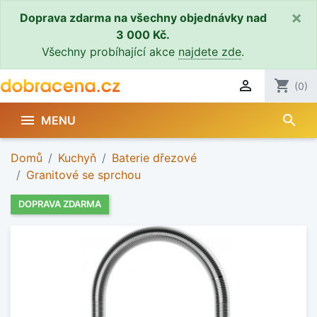
×
Doprava zdarma na všechny objednávky nad
3 000 Kč.
Všechny probíhající akce
najdete zde
.

shopping_cart
(0)
search

MENU
Domů
Kuchyň
Baterie dřezové
Granitové se sprchou
DOPRAVA ZDARMA