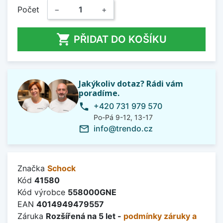
Počet
−
+

PŘIDAT DO KOŠÍKU
Jakýkoliv dotaz? Rádi vám
poradíme.
+420 731 979 570
phone
Po-Pá 9-12, 13-17
info@trendo.cz
mail_outline
Značka
Schock
Kód
41580
Kód výrobce
558000GNE
EAN
4014949479557
Záruka
Rozšířená na 5 let -
podmínky záruky a