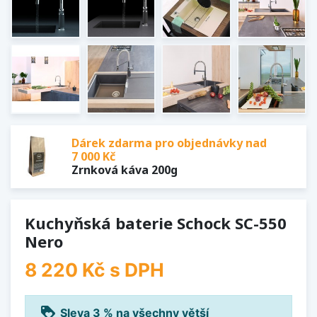
Dárek zdarma pro objednávky nad
7 000 Kč
Zrnková káva 200g
Kuchyňská baterie Schock SC-550
Nero
8 220 Kč
s DPH
loyalty
Sleva 3 % na všechny větší