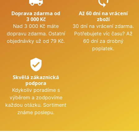
local_shipping
sync
Doprava zdarma od
Až 60 dní na vrácení
3 000 Kč
zboží
Nad 3 000 Kč máte
30 dní na vrácení zdarma.
dopravu zdarma. Ostatní
Potřebujete víc času? Až
objednávky už od 79 Kč.
60 dní za drobný
poplatek.
verified_user
Skvělá zákaznická
podpora
Kdykoliv poradíme s
výběrem a zodpovíme
každou otázku. Sortiment
známe poslepu.