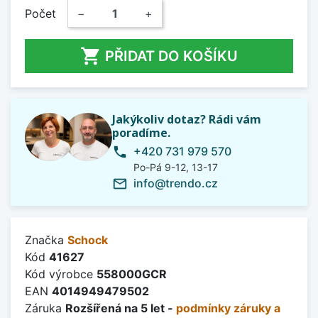
Počet
−
+

PŘIDAT DO KOŠÍKU
Jakýkoliv dotaz? Rádi vám
poradíme.
+420 731 979 570
phone
Po-Pá 9-12, 13-17
info@trendo.cz
mail_outline
Značka
Schock
Kód
41627
Kód výrobce
558000GCR
EAN
4014949479502
Záruka
Rozšířená na 5 let -
podmínky záruky a