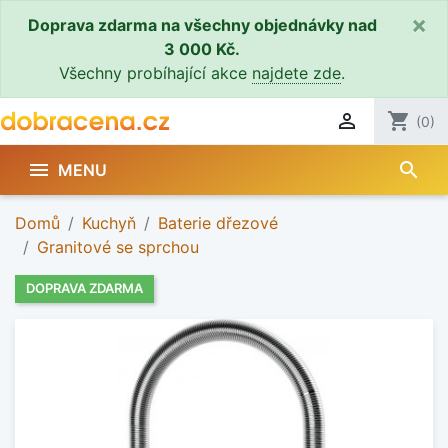
×
Doprava zdarma na všechny objednávky nad
3 000 Kč.
Všechny probíhající akce
najdete zde
.

shopping_cart
(0)
search

MENU
Domů
Kuchyň
Baterie dřezové
Granitové se sprchou
DOPRAVA ZDARMA