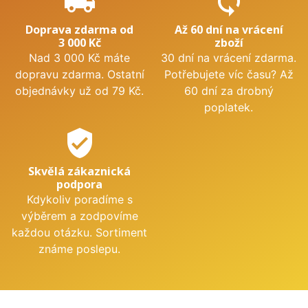
local_shipping
sync
Doprava zdarma od
Až 60 dní na vrácení
3 000 Kč
zboží
Nad 3 000 Kč máte
30 dní na vrácení zdarma.
dopravu zdarma. Ostatní
Potřebujete víc času? Až
objednávky už od 79 Kč.
60 dní za drobný
poplatek.
verified_user
Skvělá zákaznická
podpora
Kdykoliv poradíme s
výběrem a zodpovíme
každou otázku. Sortiment
známe poslepu.