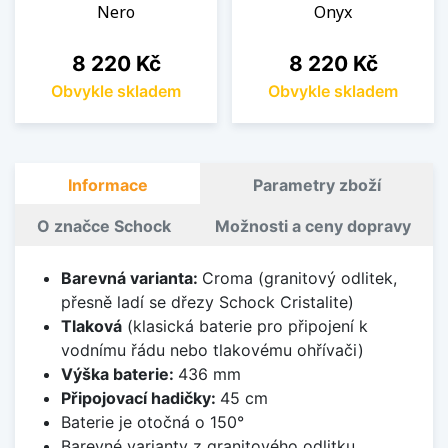
Nero
Onyx
Cena
Cena
8 220 Kč
8 220 Kč
Obvykle skladem
Obvykle skladem
Informace
Parametry zboží
O značce Schock
Možnosti a ceny dopravy
Barevná varianta:
Croma (granitový odlitek,
přesně ladí se dřezy Schock Cristalite)
Tlaková
(klasická baterie pro připojení k
vodnímu řádu nebo tlakovému ohřívači)
Výška baterie:
436 mm
Připojovací hadičky:
45 cm
Baterie je otočná o 150°
Barevné varianty z granitového odlitku