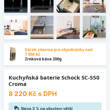
Dárek zdarma pro objednávky nad
7 000 Kč
Zrnková káva 200g
Kuchyňská baterie Schock SC-550
Croma
8 220 Kč
s DPH
loyalty
Sleva 3 % na všechny větší