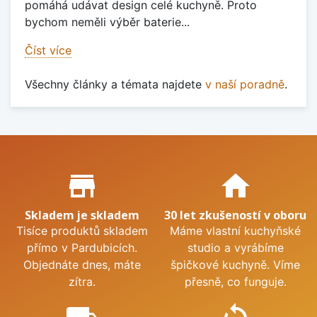
pomáhá udávat design celé kuchyně. Proto
bychom neměli výběr baterie...
Číst více
Všechny články a témata najdete
v naší poradně
.
Proč nakupovat u nás?
store_mall_directory
home
Skladem je skladem
30 let zkušeností v oboru
Tisíce produktů skladem
Máme vlastní kuchyňské
přímo v Pardubicích.
studio a vyrábíme
Objednáte dnes, máte
špičkové kuchyně. Víme
zítra.
přesně, co funguje.