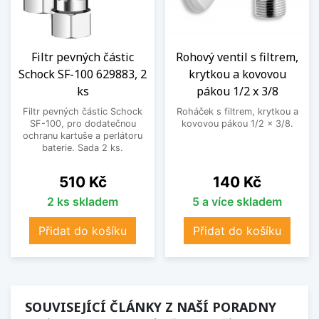
Filtr pevných částic
Rohový ventil s filtrem,
Schock SF-100 629883, 2
krytkou a kovovou
ks
pákou 1/2 x 3/8
Filtr pevných částic Schock
Roháček s filtrem, krytkou a
SF-100, pro dodatečnou
kovovou pákou 1/2 x 3/8.
ochranu kartuše a perlátoru
baterie. Sada 2 ks.
Cena
Cena
510 Kč
140 Kč
2 ks skladem
5 a více skladem
Přidat do košíku
Přidat do košíku
SOUVISEJÍCÍ ČLÁNKY Z NAŠÍ PORADNY