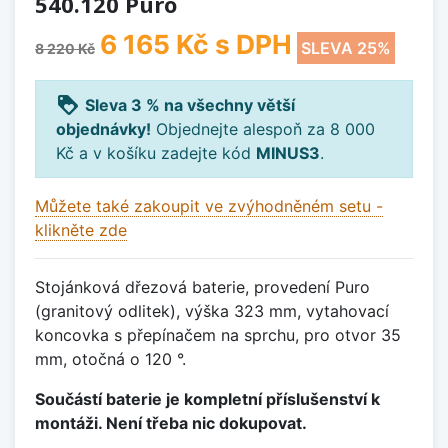
540.120 Puro
6 165 Kč
s DPH
SLEVA 25%
8 220 Kč
loyalty
Sleva 3 % na všechny větší
objednávky!
Objednejte alespoň za 8 000
Kč a v košíku zadejte kód
MINUS3
.
Můžete také zakoupit ve zvýhodněném setu -
klikněte zde
Stojánková dřezová baterie, provedení Puro
(granitový odlitek), výška 323 mm, vytahovací
koncovka s přepínačem na sprchu, pro otvor 35
mm, otočná o 120 °.
Součástí baterie je kompletní příslušenství k
montáži. Není třeba nic dokupovat.