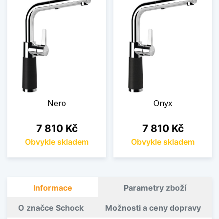
Nero
Onyx
Cena
Cena
7 810 Kč
7 810 Kč
Obvykle skladem
Obvykle skladem
Informace
Parametry zboží
O značce Schock
Možnosti a ceny dopravy