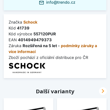
info@trendo.cz
mail_outline
Značka
Schock
Kód
41739
Kód výrobce
557120PUR
EAN
4014949479373
Záruka
Rozšířená na 5 let -
podmínky záruky a
více informací
Zboží pochází z oficiální distribuce pro ČR

Další varianty