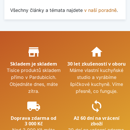
Všechny články a témata najdete
v naší poradně
.
Proč nakupovat u nás?
store_mall_directory
home
Skladem je skladem
30 let zkušeností v oboru
Tisíce produktů skladem
Máme vlastní kuchyňské
přímo v Pardubicích.
studio a vyrábíme
Objednáte dnes, máte
špičkové kuchyně. Víme
zítra.
přesně, co funguje.
local_shipping
sync
Doprava zdarma od
Až 60 dní na vrácení
3 000 Kč
zboží
Nad 3 000 Kč máte
30 dní na vrácení zdarma.