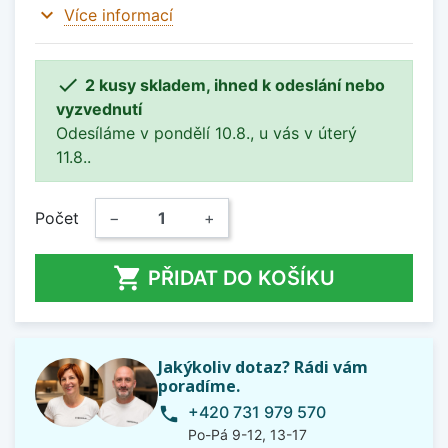
expand_more
Více informací

2 kusy skladem, ihned k odeslání nebo
vyzvednutí
Odesíláme v pondělí 10.8., u vás v úterý
11.8..
Počet
−
+

PŘIDAT DO KOŠÍKU
Jakýkoliv dotaz? Rádi vám
poradíme.
+420 731 979 570
phone
Po-Pá 9-12, 13-17