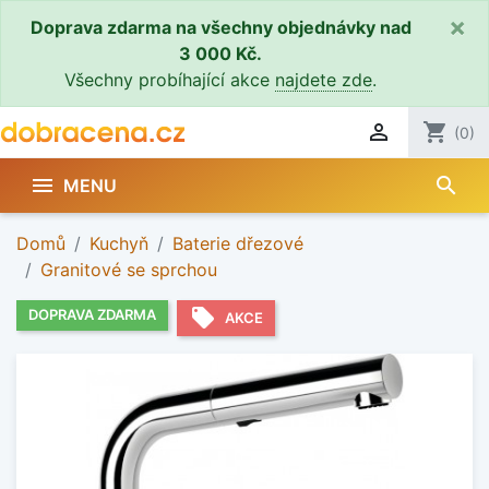
×
Doprava zdarma na všechny objednávky nad
3 000 Kč.
Všechny probíhající akce
najdete zde
.

shopping_cart
(0)
search

MENU
Domů
Kuchyň
Baterie dřezové
Granitové se sprchou
local_offer
DOPRAVA ZDARMA
AKCE