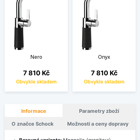
Nero
Onyx
Cena
Cena
7 810 Kč
7 810 Kč
Obvykle skladem
Obvykle skladem
Informace
Parametry zboží
O značce Schock
Možnosti a ceny dopravy