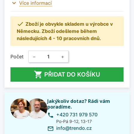
expand_more
Více informací

Zboží je obvykle skladem u výrobce v
Německu. Zboží odešleme během
následujících 4 - 10 pracovních dnů.
Počet
−
+

PŘIDAT DO KOŠÍKU
Jakýkoliv dotaz? Rádi vám
poradíme.
+420 731 979 570
phone
Po-Pá 9-12, 13-17
info@trendo.cz
mail_outline