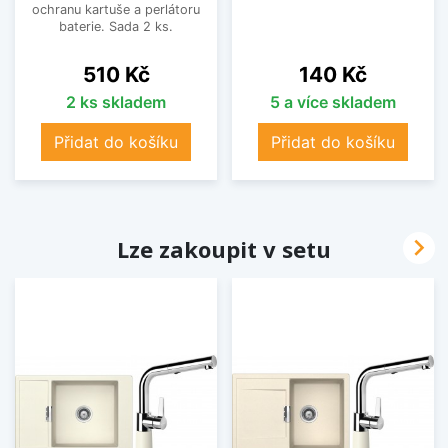
ochranu kartuše a perlátoru
baterie. Sada 2 ks.
Cena
Cena
510 Kč
140 Kč
2 ks skladem
5 a více skladem
Přidat do košíku
Přidat do košíku

Lze zakoupit v setu