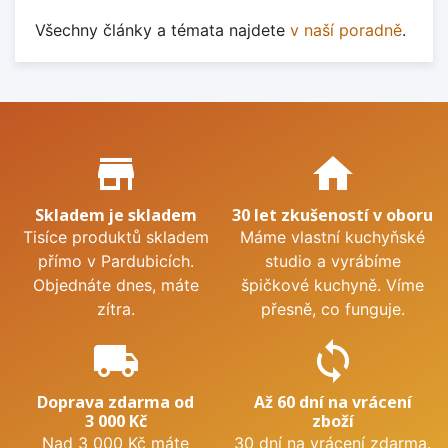
Všechny články a témata najdete
v naší poradně
.
Proč nakupovat u nás?
store_mall_directory
home
Skladem je skladem
30 let zkušeností v oboru
Tisíce produktů skladem
Máme vlastní kuchyňské
přímo v Pardubicích.
studio a vyrábíme
Objednáte dnes, máte
špičkové kuchyně. Víme
zítra.
přesně, co funguje.
local_shipping
sync
Doprava zdarma od
Až 60 dní na vrácení
3 000 Kč
zboží
Nad 3 000 Kč máte
30 dní na vrácení zdarma.