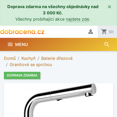
×
Doprava zdarma na všechny objednávky nad
3 000 Kč.
Všechny probíhající akce
najdete zde
.

shopping_cart
(0)
search

MENU
Domů
Kuchyň
Baterie dřezové
Granitové se sprchou
DOPRAVA ZDARMA