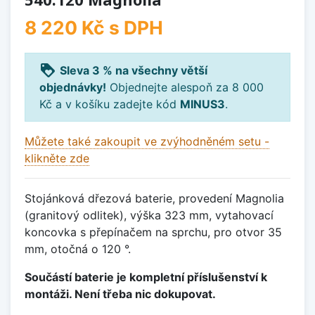
8 220 Kč
s DPH
loyalty
Sleva 3 % na všechny větší
objednávky!
Objednejte alespoň za 8 000
Kč a v košíku zadejte kód
MINUS3
.
Můžete také zakoupit ve zvýhodněném setu -
klikněte zde
Stojánková dřezová baterie, provedení Magnolia
(granitový odlitek), výška 323 mm, vytahovací
koncovka s přepínačem na sprchu, pro otvor 35
mm, otočná o 120 °.
Součástí baterie je kompletní příslušenství k
montáži. Není třeba nic dokupovat.