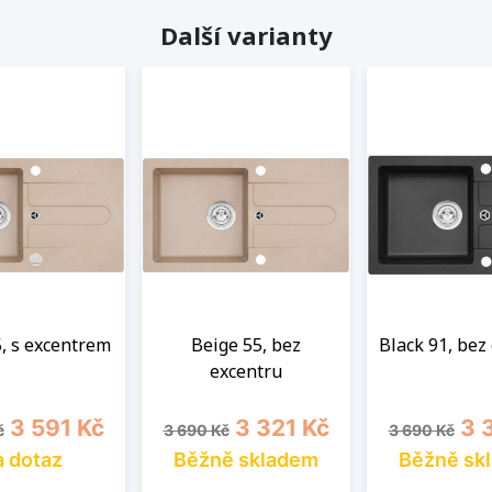
Další varianty
, s excentrem
Beige 55, bez
Black 91, bez
excentru
cena
Cena
Běžná cena
Cena
Běžná cena
Cen
3 591 Kč
3 321 Kč
3 
č
3 690 Kč
3 690 Kč
 dotaz
Běžně skladem
Běžně sk