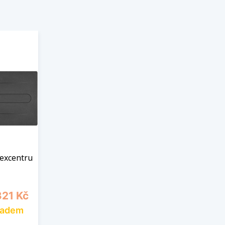
 excentru
a
321 Kč
ladem