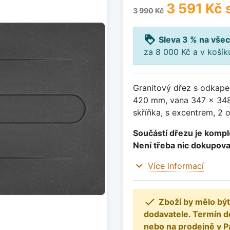
3 591 Kč
3 990 Kč
loyalty
Sleva 3 % na všec
za 8 000 Kč a v koší
Granitový dřez s odkape
420 mm, vana 347 x 348
skříňka, s excentrem, 2 
Součástí dřezu je komple
Není třeba nic dokupova
expand_more
Více informací

Zboží by mělo být
dodavatele. Termín d
nebo na prodejně v P