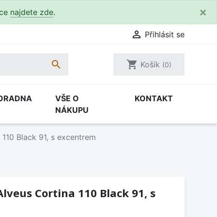
×
kce
najdete zde
.

Přihlásit se

shopping_cart
Košík
(0)
ORADNA
VŠE O
KONTAKT
NÁKUPU
 110 Black 91, s excentrem
lveus Cortina 110 Black 91, s