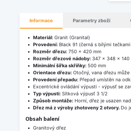
Informace
Parametry zboží
Materiál:
Granit (Granital)
Provedení:
Black 91 (černá s bílými tečkami
Rozměr dřezu:
750 x 420 mm
Rozměr dřezové nádoby:
347 x 348 x 14
Minimální šířka skříňky:
500 mm
Orientace dřezu:
Otočný, vana dřezu může 
Provedení přepadu:
Přepad umístěn na odk
Excentrické ovládání výpusti - výpusť se zav
Typ výpusti:
Sítková výpusť 3 1/2
Způsob montáže:
Horní, dřez je usazen na
Dřez má z výroby zhotoveny 2 otvory.
Do j
Obsah balení
Granitový dřez