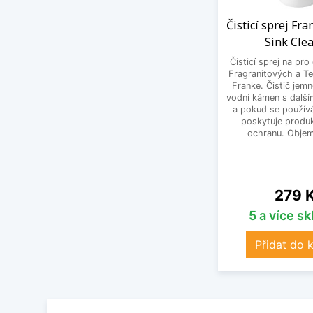
Čisticí sprej Fr
Sink Cle
Čisticí sprej na pro
Fragranitových a Te
Franke. Čistič jem
vodní kámen s další
a pokud se používá
poskytuje produk
ochranu. Objem
Cena
279 
5 a více s
Přidat do 