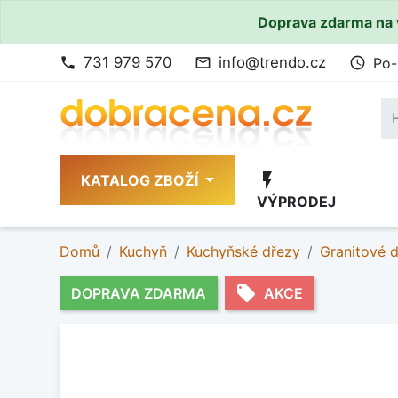
Doprava zdarma na 
731 979 570
info@trendo.cz
Po-
phone
mail_outline
access_time
flash_on
KATALOG ZBOŽÍ
VÝPRODEJ
Domů
Kuchyň
Kuchyňské dřezy
Granitové 
local_offer
DOPRAVA ZDARMA
AKCE