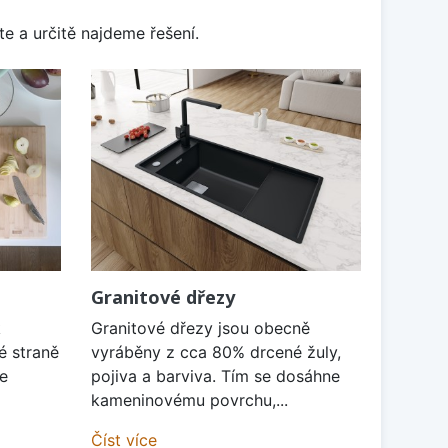
e a určitě najdeme řešení.
Granitové dřezy
k
Granitové dřezy jsou obecně
é straně
vyráběny z cca 80% drcené žuly,
je
pojiva a barviva. Tím se dosáhne
kameninovému povrchu,...
Číst více