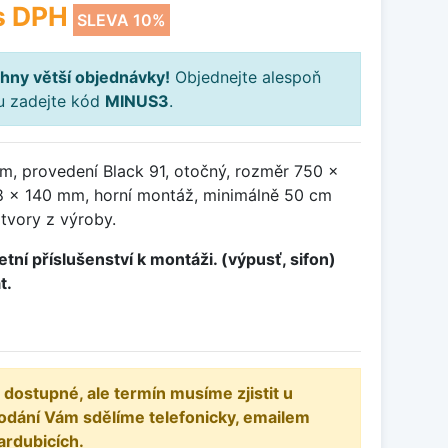
s DPH
SLEVA 10%
hny větší objednávky!
Objednejte alespoň
ku zadejte kód
MINUS3
.
m, provedení Black 91, otočný, rozměr 750 x
 x 140 mm, horní montáž, minimálně 50 cm
otvory z výroby.
tní příslušenství k montáži. (výpusť, sifon)
t.
 dostupné, ale termín musíme zjistit u
odání Vám sdělíme telefonicky, emailem
ardubicích.