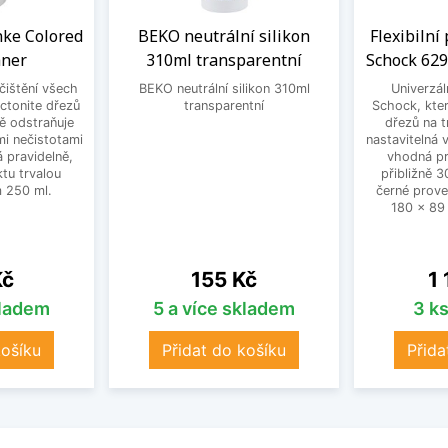
anke Colored
BEKO neutrální silikon
Flexibilní
aner
310ml transparentní
Schock 629
 čištění všech
BEKO neutrální silikon 310ml
Univerzál
ctonite dřezů
transparentní
Schock, kter
ně odstraňuje
dřezů na t
mi nečistotami
nastavitelná
 pravidelně,
vhodná pr
tu trvalou
přibližně 
 250 ml.
černé prove
180 x 89
Cena
Ce
Kč
155 Kč
1
kladem
5 a více skladem
3 k
košíku
Přidat do košíku
Přida