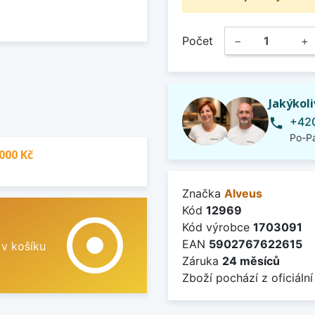
Počet
−
+
Jakýkol
+420
phone
Po-Pá
000 Kč
Značka
Alveus
Kód
12969
adjust
Kód výrobce
1703091
EAN
5902767622615
 v košíku
Záruka
24 měsíců
Zboží pochází z oficiální