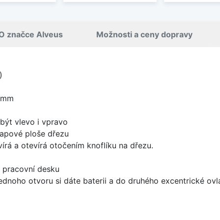
O značce Alveus
Možnosti a ceny dopravy
)
0 mm
být vlevo i vpravo
apové ploše dřezu
írá a otevírá otočením knoflíku na dřezu.
d pracovní desku
ednoho otvoru si dáte baterii a do druhého excentrické ovl