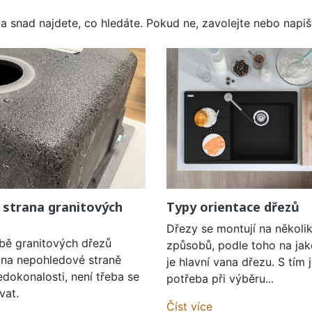
a snad najdete, co hledáte. Pokud ne, zavolejte nebo napišt
 strana granitových
Typy orientace dřezů
Dřezy se montují na několi
obě granitových dřezů
způsobů, podle toho na jak
í na nepohledové straně
je hlavní vana dřezu. S tím 
edokonalosti, není třeba se
potřeba při výběru...
vat.
Číst více