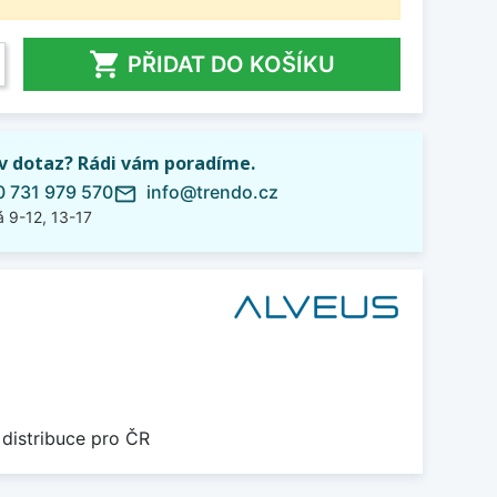

PŘIDAT DO KOŠÍKU
iv dotaz? Rádi vám poradíme.
 731 979 570
info@trendo.cz
mail_outline
 9-12, 13-17
 distribuce pro ČR