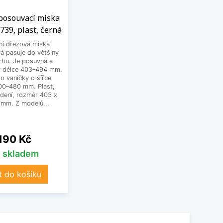
 posouvací miska
739, plast, černá
ní dřezová miska
á pasuje do většiny
rhu. Je posuvná a
 v délce 403–494 mm,
o vaničky o šířce
300–480 mm. Plast,
dení, rozměr 403 x
 mm. Z modelů...
na
 190 Kč
s skladem
t do košíku