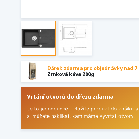
Dárek zdarma pro objednávky nad 7 
Zrnková káva 200g
Vrtání otvorů do dřezu zdarma
Je to jednoduché - vložíte produkt do košíku a
si můžete naklikat, kam máme vyvrtat otvory.