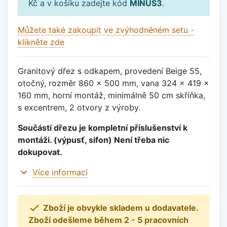
Kč a v košíku zadejte kód
MINUS3
.
Můžete také zakoupit ve zvýhodněném setu -
klikněte zde
Granitový dřez s odkapem, provedení Beige 55,
otočný, rozměr 860 x 500 mm, vana 324 x 419 x
160 mm, horní montáž, minimálně 50 cm skříňka,
s excentrem, 2 otvory z výroby.
Součástí dřezu je kompletní příslušenství k
montáži. (výpusť, sifon) Není třeba nic
dokupovat.
expand_more
Více informací

Zboží je obvykle skladem u dodavatele.
Zboží odešleme během 2 - 5 pracovních