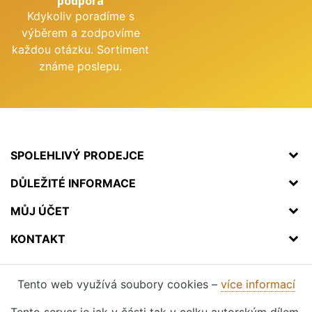
podpora
Kdykoliv poradíme s
výběrem a zodpovíme
každou otázku. Sortiment
známe poslepu.
SPOLEHLIVÝ PRODEJCE
DŮLEŽITÉ INFORMACE
MŮJ ÚČET
KONTAKT
Tento web využívá soubory cookies –
více informací
Tento server je jak v části tak v celku autorským dílem.