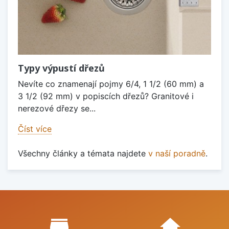
Typy výpustí dřezů
Nevíte co znamenají pojmy 6/4, 1 1/2 (60 mm) a
3 1/2 (92 mm) v popiscích dřezů? Granitové i
nerezové dřezy se...
Číst více
Všechny články a témata najdete
v naší poradně
.
Proč nakupovat u nás?
store_mall_directory
home