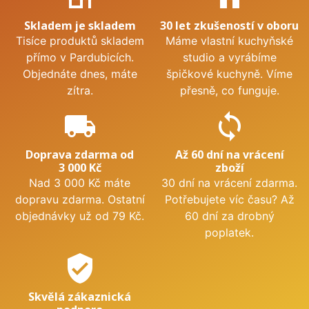
Skladem je skladem
30 let zkušeností v oboru
Tisíce produktů skladem
Máme vlastní kuchyňské
přímo v Pardubicích.
studio a vyrábíme
Objednáte dnes, máte
špičkové kuchyně. Víme
zítra.
přesně, co funguje.
local_shipping
sync
Doprava zdarma od
Až 60 dní na vrácení
3 000 Kč
zboží
Nad 3 000 Kč máte
30 dní na vrácení zdarma.
dopravu zdarma. Ostatní
Potřebujete víc času? Až
objednávky už od 79 Kč.
60 dní za drobný
poplatek.
verified_user
Skvělá zákaznická