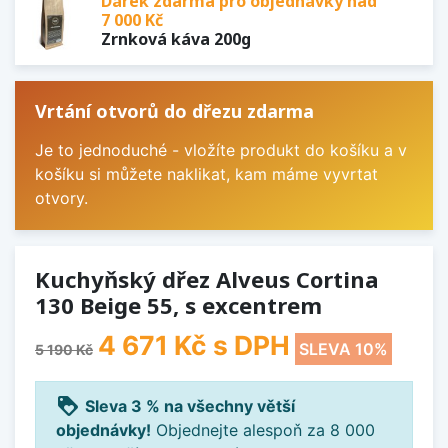
Dárek zdarma pro objednávky nad
7 000 Kč
Zrnková káva 200g
Vrtání otvorů do dřezu zdarma
Je to jednoduché - vložíte produkt do košíku a v
košíku si můžete naklikat, kam máme vyvrtat
otvory.
Kuchyňský dřez Alveus Cortina
130 Beige 55, s excentrem
4 671 Kč
s DPH
SLEVA 10%
5 190 Kč
loyalty
Sleva 3 % na všechny větší
objednávky!
Objednejte alespoň za 8 000