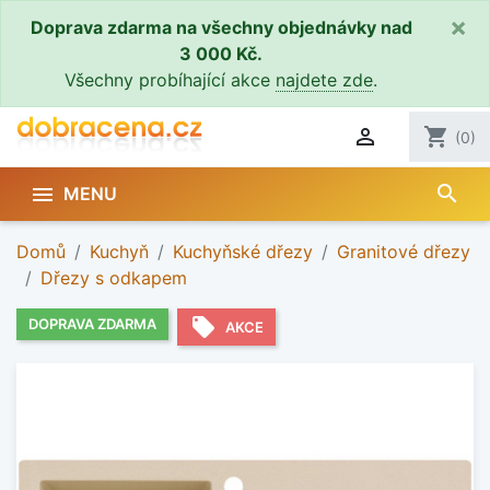
×
Doprava zdarma na všechny objednávky nad
3 000 Kč.
Všechny probíhající akce
najdete zde
.

shopping_cart
(0)
search

MENU
Domů
Kuchyň
Kuchyňské dřezy
Granitové dřezy
Dřezy s odkapem
local_offer
DOPRAVA ZDARMA
AKCE