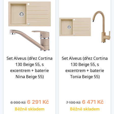
Set Alveus (dřez Cortina
Set Alveus (dřez Cortina
130 Beige 55, s
130 Beige 55, s
excentrem + baterie
excentrem + baterie
Nina Beige 55)
Tonia Beige 55)
Běžná cena
Cena
Běžná cena
Cena
6 291 Kč
6 471 Kč
6 990 Kč
7 190 Kč
Běžně skladem
Běžně skladem