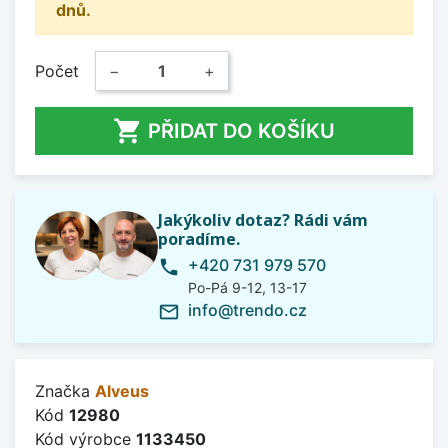
dnů.
Počet
−
+

PŘIDAT DO KOŠÍKU
Jakýkoliv dotaz? Rádi vám
poradíme.
+420 731 979 570
phone
Po-Pá 9-12, 13-17
info@trendo.cz
mail_outline
Značka
Alveus
Kód
12980
Kód výrobce
1133450