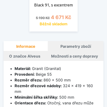
Black 91, s excentrem
Běžná cena
Cena
4 671 Kč
5 190 Kč
Běžně skladem
Informace
Parametry zboží
O značce Alveus
Možnosti a ceny dopravy
Materiál:
Granit (Granital)
Provedení:
Beige 55
Rozměr dřezu:
860 x 500 mm
Rozměr dřezové nádoby:
324 x 419 x 160
mm
Minimální šířka skříňky:
500 mm
Orientace dřezu:
Otočný, vana dřezu může