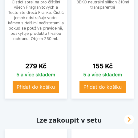
Čisticí sprej na pro čištění
BEKO neutrální silikon 310ml
všech Fragranitových a
transparentní
Tectonite dřezů Franke. Čistič
jemně odstraňuje vodní
kámen s dalšími nečistotami a
pokud se používá pravidelně,
poskytuje produktu trvalou
ochranu. Objem 250 ml.
Cena
Cena
279 Kč
155 Kč
5 a více skladem
5 a více skladem
Přidat do košíku
Přidat do košíku

Lze zakoupit v setu