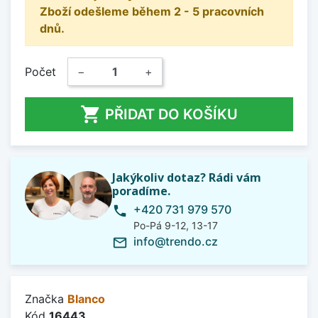
Zboží odešleme během 2 - 5 pracovních
dnů.
Počet
−
+

PŘIDAT DO KOŠÍKU
Jakýkoliv dotaz? Rádi vám
poradíme.
+420 731 979 570
phone
Po-Pá 9-12, 13-17
info@trendo.cz
mail_outline
Značka
Blanco
Kód
16443