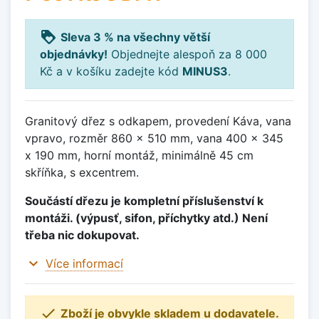
loyalty
Sleva 3 % na všechny větší
objednávky!
Objednejte alespoň za 8 000
Kč a v košíku zadejte kód
MINUS3
.
Granitový dřez s odkapem, provedení Káva, vana
vpravo, rozměr 860 x 510 mm, vana 400 x 345
x 190 mm, horní montáž, minimálně 45 cm
skříňka, s excentrem.
Součástí dřezu je kompletní příslušenství k
montáži. (výpusť, sifon, příchytky atd.) Není
třeba nic dokupovat.
expand_more
Více informací

Zboží je obvykle skladem u dodavatele.