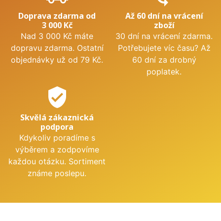
Doprava zdarma od
Až 60 dní na vrácení
3 000 Kč
zboží
Nad 3 000 Kč máte
30 dní na vrácení zdarma.
dopravu zdarma. Ostatní
Potřebujete víc času? Až
objednávky už od 79 Kč.
60 dní za drobný
poplatek.
verified_user
Skvělá zákaznická
podpora
Kdykoliv poradíme s
výběrem a zodpovíme
každou otázku. Sortiment
známe poslepu.