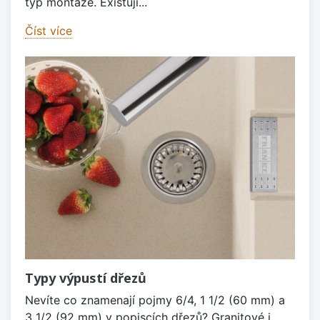
typ montáže. Existují...
Číst více
Typy výpustí dřezů
Nevíte co znamenají pojmy 6/4, 1 1/2 (60 mm) a
3 1/2 (92 mm) v popiscích dřezů? Granitové i