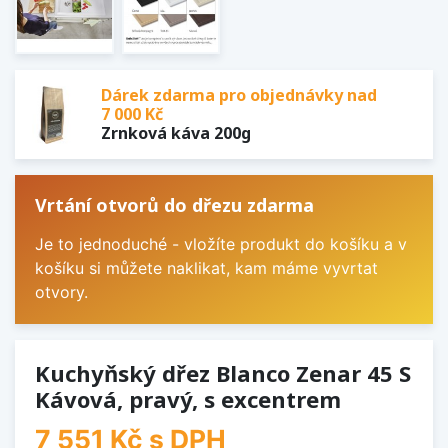
Dárek zdarma pro objednávky nad
7 000 Kč
Zrnková káva 200g
Vrtání otvorů do dřezu zdarma
Je to jednoduché - vložíte produkt do košíku a v
košíku si můžete naklikat, kam máme vyvrtat
otvory.
Kuchyňský dřez Blanco Zenar 45 S
Kávová, pravý, s excentrem
7 551 Kč
s DPH