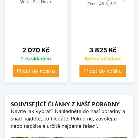
Metra, Zia, Nova.
Zenar 45 S, 5 S.
Cena
Cena
2 070 Kč
3 825 Kč
1 ks skladem
Běžně skladem
Přidat do košíku
Přidat do košíku
SOUVISEJÍCÍ ČLÁNKY Z NAŠÍ PORADNY
Nevíte jak vybrat? Nahlédněte do naší poradny a
snad najdete, co hledáte. Pokud ne, zavolejte
nebo napište a určitě najdeme řešení.