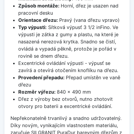
Způsob montáže:
Horní, dřez je usazen nad
pracovní desku
Orientace dřezu:
Pravý (vana dřezu vpravo)
Typ výpusti:
Sítková výpusť 3 1/2 inFino. Ve
výpusti je zátka z gumy a plastu, na které je
nasazená nerezová krytka. Snadno se čistí,
ovládá a vypadá pěkně, protože je pořád v
rovině se dnem dřezu.
Excentrické ovládání výpusti - výpusť se
zavírá a otevírá otočením knoflíku na dřezu.
Provedení přepadu:
Přepad umístěn ve vaně
dřezu
Rozměr výřezu:
840 x 490 mm
Dřez z výroby bez otvorů, nutno zhotovit
otvory pro baterii a excentrické ovládání.
Nepřekonatelně trvanlivý a snadno udržovatelný.
Díky novým, vynikajícím vlastnostem materiálu,
zaručuje SILGRANIT PuraDur barevným dřezům z