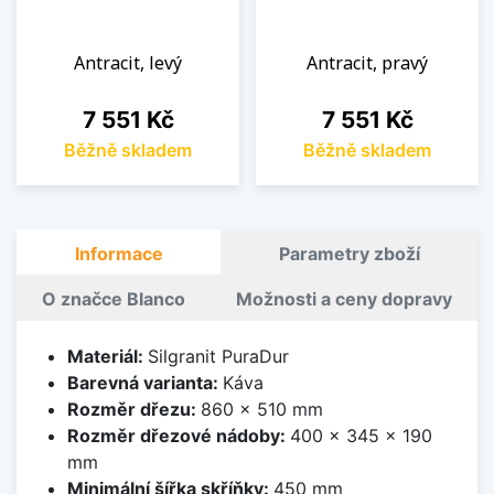
Antracit, levý
Antracit, pravý
Cena
Cena
7 551 Kč
7 551 Kč
Běžně skladem
Běžně skladem
Informace
Parametry zboží
O značce Blanco
Možnosti a ceny dopravy
Materiál:
Silgranit PuraDur
Barevná varianta:
Káva
Rozměr dřezu:
860 x 510 mm
Rozměr dřezové nádoby:
400 x 345 x 190
mm
Minimální šířka skříňky:
450 mm