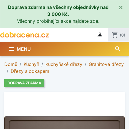
×
Doprava zdarma na všechny objednávky nad
3 000 Kč.
Všechny probíhající akce
najdete zde
.

shopping_cart
(0)
search

MENU
Domů
Kuchyň
Kuchyňské dřezy
Granitové dřezy
Dřezy s odkapem
DOPRAVA ZDARMA