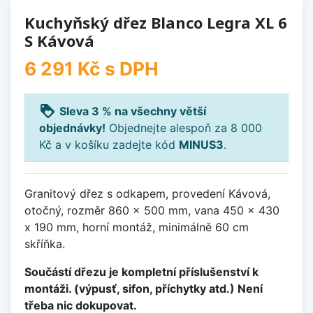
Kuchyňský dřez Blanco Legra XL 6
S Kávová
6 291 Kč
s DPH
loyalty
Sleva 3 % na všechny větší
objednávky!
Objednejte alespoň za 8 000
Kč a v košíku zadejte kód
MINUS3
.
Granitový dřez s odkapem, provedení Kávová,
otočný, rozměr 860 x 500 mm, vana 450 x 430
x 190 mm, horní montáž, minimálně 60 cm
skříňka.
Součástí dřezu je kompletní příslušenství k
montáži. (výpusť, sifon, příchytky atd.) Není
třeba nic dokupovat.