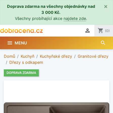
×
Doprava zdarma na všechny objednávky nad
3 000 Kč.
Všechny probíhající akce
najdete zde
.

shopping_cart
(0)
search

MENU
Domů
Kuchyň
Kuchyňské dřezy
Granitové dřezy
Dřezy s odkapem
DOPRAVA ZDARMA