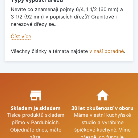
Nevíte co znamenají pojmy 6/4, 1 1/2 (60 mm) a
3 1/2 (92 mm) v popiscích dřezů? Granitové i
nerezové dřezy se...
Číst více
Všechny články a témata najdete
v naší poradně
.
Proč nakupovat u nás?
store_mall_directory
home
Skladem je skladem
30 let zkušeností v oboru
Tisíce produktů skladem
Máme vlastní kuchyňské
přímo v Pardubicích.
studio a vyrábíme
Objednáte dnes, máte
špičkové kuchyně. Víme
zítra.
přesně, co funguje.