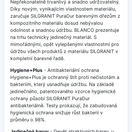
Nepřekonatelně trvanlivý a snadno udržovatelný.
Díky novým, vynikajícím vlastnostem materiálu,
zaručuje SILGRANIT PuraDur barevným dřezům z
kompozitního materiálu dosud nebývalou
odolnost a snadnou údržbu. BLANCO prezentuje
na trhu technicky jedinečný materiál. S
mimořádnými, opět vylepšenými vlastnostmi pro
údržbu všech produktů z materiálu SILGRANIT v
kompletní barevné řadě.
Hygiene+Plus
- Antibakteriální ochrana
Hygiene+Plus je ochranný štít proti nečistotám a
bakteriím, který usnadňuje údržbu. Na základě
jedinečného, patentovaného vzorce hygienické
ochrany působí SILGRANIT PuraDur
antibakteriálně. Testy prokazují, že zabudovaná
hygienická ochrana snižuje růst bakterií v
průměru o 98%.
Jedinečné barvy
- Devět atraktivních barev, u