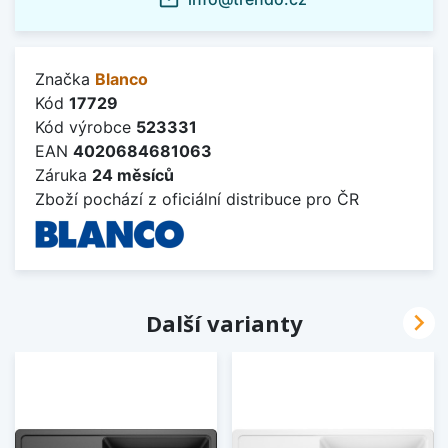
mail_outline
Značka
Blanco
Kód
17729
Kód výrobce
523331
EAN
4020684681063
Záruka
24 měsíců
Zboží pochází z oficiální distribuce pro ČR

Další varianty