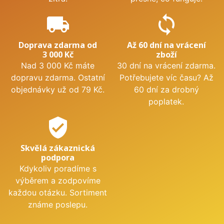
local_shipping
sync
Doprava zdarma od
Až 60 dní na vrácení
3 000 Kč
zboží
Nad 3 000 Kč máte
30 dní na vrácení zdarma.
dopravu zdarma. Ostatní
Potřebujete víc času? Až
objednávky už od 79 Kč.
60 dní za drobný
poplatek.
verified_user
Skvělá zákaznická
podpora
Kdykoliv poradíme s
výběrem a zodpovíme
každou otázku. Sortiment
známe poslepu.