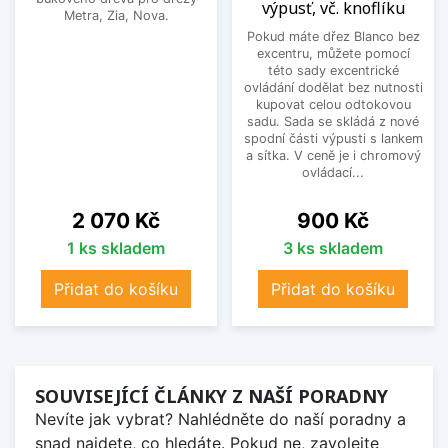
výpusť, vč. knoflíku
Metra, Zia, Nova.
Pokud máte dřez Blanco bez
excentru, můžete pomocí
této sady excentrické
ovládání dodělat bez nutnosti
kupovat celou odtokovou
sadu. Sada se skládá z nové
spodní části výpusti s lankem
a sítka. V ceně je i chromový
ovládací...
Cena
Cena
2 070 Kč
900 Kč
1 ks skladem
3 ks skladem
Přidat do košíku
Přidat do košíku
SOUVISEJÍCÍ ČLÁNKY Z NAŠÍ PORADNY
Nevíte jak vybrat? Nahlédněte do naší poradny a
snad najdete, co hledáte. Pokud ne, zavolejte