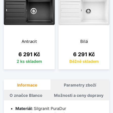
Antracit
Bílá
Cena
Cena
6 291 Kč
6 291 Kč
2 ks skladem
Běžně skladem
Informace
Parametry zboží
O značce Blanco
Možnosti a ceny dopravy
Materiál:
Silgranit PuraDur