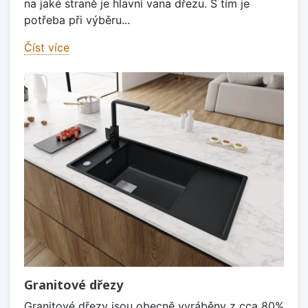
na jaké straně je hlavní vana dřezu. S tím je
potřeba při výběru...
Číst více
Granitové dřezy
Granitové dřezy jsou obecně vyráběny z cca 80%