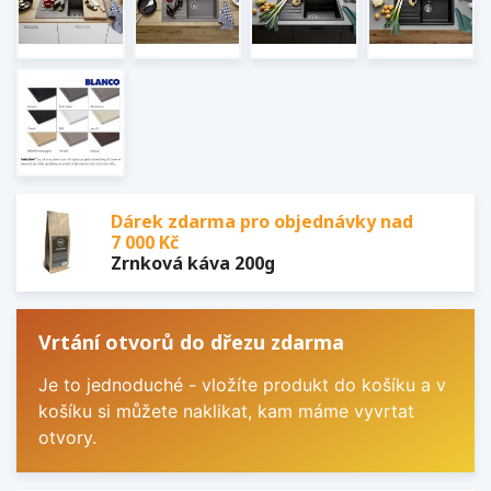
Dárek zdarma pro objednávky nad
7 000 Kč
Zrnková káva 200g
Vrtání otvorů do dřezu zdarma
Je to jednoduché - vložíte produkt do košíku a v
košíku si můžete naklikat, kam máme vyvrtat
otvory.