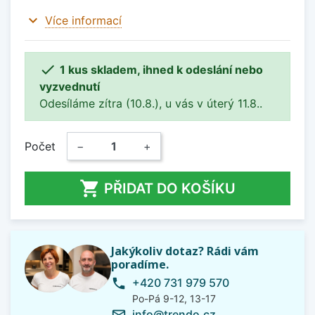
expand_more
Více informací

1 kus skladem, ihned k odeslání nebo
vyzvednutí
Odesíláme zítra (10.8.), u vás v úterý 11.8..
Počet
−
+

PŘIDAT DO KOŠÍKU
Jakýkoliv dotaz? Rádi vám
poradíme.
+420 731 979 570
phone
Po-Pá 9-12, 13-17
info@trendo.cz