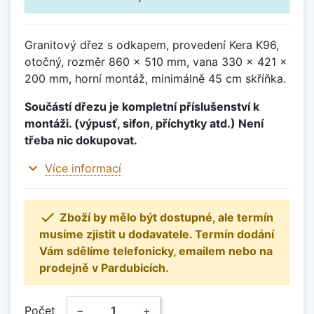
Granitový dřez s odkapem, provedení Kera K96,
otočný, rozměr 860 x 510 mm, vana 330 x 421 x
200 mm, horní montáž, minimálně 45 cm skříňka.
Součástí dřezu je kompletní příslušenství k
montáži. (výpusť, sifon, příchytky atd.) Není
třeba nic dokupovat.
expand_more
Více informací

Zboží by mělo být dostupné, ale termín
musíme zjistit u dodavatele. Termín dodání
Vám sdělíme telefonicky, emailem nebo na
prodejně v Pardubicích.
Počet
−
+