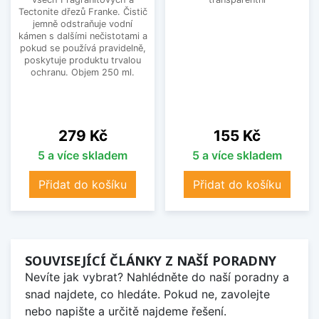
Tectonite dřezů Franke. Čistič
jemně odstraňuje vodní
kámen s dalšími nečistotami a
pokud se používá pravidelně,
poskytuje produktu trvalou
ochranu. Objem 250 ml.
Cena
Cena
279 Kč
155 Kč
5 a více skladem
5 a více skladem
Přidat do košíku
Přidat do košíku
SOUVISEJÍCÍ ČLÁNKY Z NAŠÍ PORADNY
Nevíte jak vybrat? Nahlédněte do naší poradny a
snad najdete, co hledáte. Pokud ne, zavolejte
nebo napište a určitě najdeme řešení.