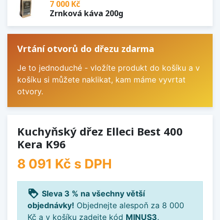
7 000 Kč
Zrnková káva 200g
Vrtání otvorů do dřezu zdarma
Je to jednoduché - vložíte produkt do košíku a v
košíku si můžete naklikat, kam máme vyvrtat
otvory.
Kuchyňský dřez Elleci Best 400
Kera K96
8 091 Kč
s DPH
loyalty
Sleva 3 % na všechny větší
objednávky!
Objednejte alespoň za 8 000
Kč a v košíku zadejte kód
MINUS3
.