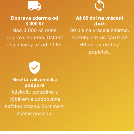
local_shipping
sync
Doprava zdarma od
Až 60 dní na vrácení
3 000 Kč
zboží
Nad 3 000 Kč máte
30 dní na vrácení zdarma.
dopravu zdarma. Ostatní
Potřebujete víc času? Až
objednávky už od 79 Kč.
60 dní za drobný
poplatek.
verified_user
Skvělá zákaznická
podpora
Kdykoliv poradíme s
výběrem a zodpovíme
každou otázku. Sortiment
známe poslepu.