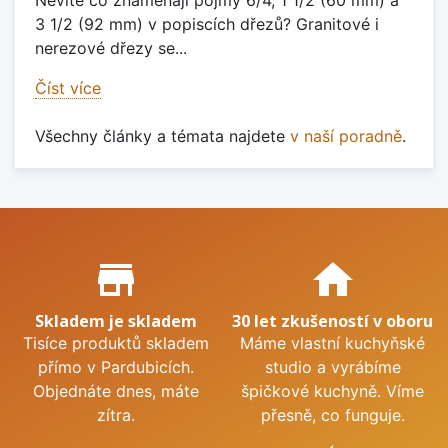
Nevíte co znamenají pojmy 6/4, 1 1/2 (60 mm) a
3 1/2 (92 mm) v popiscích dřezů? Granitové i
nerezové dřezy se...
Číst více
Všechny články a témata najdete
v naší poradně
.
Proč nakupovat u nás?
store_mall_directory
home
Skladem je skladem
30 let zkušeností v oboru
Tisíce produktů skladem
Máme vlastní kuchyňské
přímo v Pardubicích.
studio a vyrábíme
Objednáte dnes, máte
špičkové kuchyně. Víme
zítra.
přesně, co funguje.