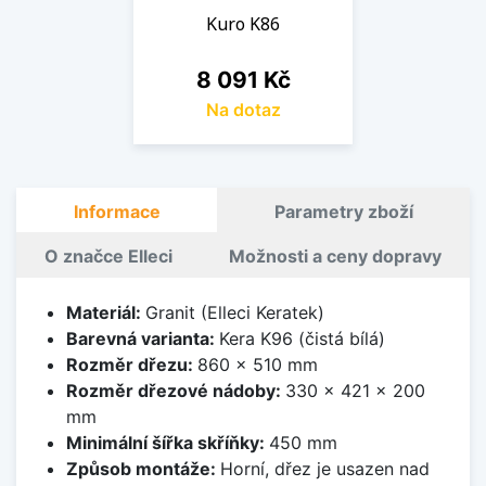
Kuro K86
Cena
8 091 Kč
Na dotaz
Informace
Parametry zboží
O značce Elleci
Možnosti a ceny dopravy
Materiál:
Granit (Elleci Keratek)
Barevná varianta:
Kera K96 (čistá bílá)
Rozměr dřezu:
860 x 510 mm
Rozměr dřezové nádoby:
330 x 421 x 200
mm
Minimální šířka skříňky:
450 mm
Způsob montáže:
Horní, dřez je usazen nad