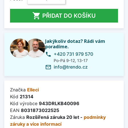

PŘIDAT DO KOŠÍKU
Jakýkoliv dotaz? Rádi vám
poradíme.
+420 731 979 570
phone
Po-Pá 9-12, 13-17
info@trendo.cz
mail_outline
Značka
Elleci
Kód
21314
Kód výrobce
943DRLKB40096
EAN
8031873022525
Záruka
Rozšířená záruka 20 let -
podmínky
záruky a více informací