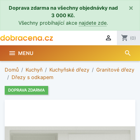
×
Doprava zdarma na všechny objednávky nad
3 000 Kč.
Všechny probíhající akce
najdete zde
.

shopping_cart
(0)
search

MENU
Domů
Kuchyň
Kuchyňské dřezy
Granitové dřezy
Dřezy s odkapem
DOPRAVA ZDARMA